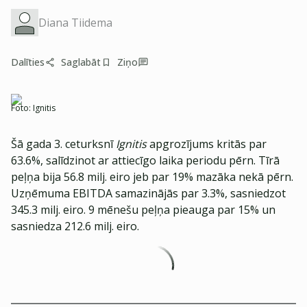
Diana Tiidema
Dalīties
Saglabāt
Ziņo
Foto:
Ignitis
Šā gada 3. ceturksnī
Ignitis
apgrozījums kritās par
63.6%, salīdzinot ar attiecīgo laika periodu pērn. Tīrā
peļņa bija 56.8 milj. eiro jeb par 19% mazāka nekā pērn.
Uzņēmuma EBITDA samazinājās par 3.3%, sasniedzot
345.3 milj. eiro. 9 mēnešu peļņa pieauga par 15% un
sasniedza 212.6 milj. eiro.