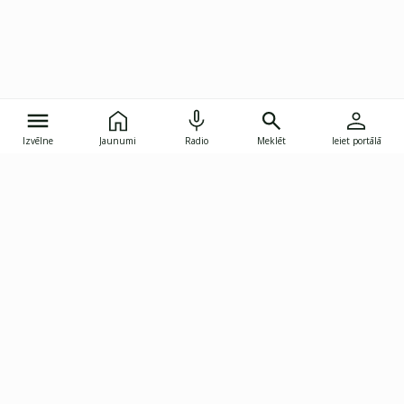
Izvēlne
Jaunumi
Radio
Meklēt
Ieiet portālā
Gunāra Astras iela 8B, Rīga, LV-1082
janis.skupelis@investoruklubs.lv
Abonē
Abonē jaunumus
Reklāma