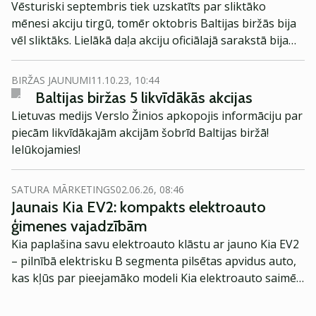
Vēsturiski septembris tiek uzskatīts par sliktāko
mēnesi akciju tirgū, tomēr oktobris Baltijas biržās bija
vēl sliktāks. Lielākā daļa akciju oficiālajā sarakstā bija
sarkanā krāsā.
BIRŽAS JAUNUMI
11.10.23, 10:44
Baltijas biržas 5 likvīdākās akcijas
Lietuvas medijs Verslo Žinios apkopojis informāciju par
piecām likvīdākajām akcijām šobrīd Baltijas biržā!
Ielūkojamies!
SATURA MĀRKETINGS
02.06.26, 08:46
Jaunais Kia EV2: kompakts elektroauto
ģimenes vajadzībām
Kia paplašina savu elektroauto klāstu ar jauno Kia EV2
– pilnībā elektrisku B segmenta pilsētas apvidus auto,
kas kļūs par pieejamāko modeli Kia elektroauto saimē
Eiropā. Modelis izstrādāts ar mērķi piedāvāt ģimenēm
praktisku un tehnoloģiski modernu automobili