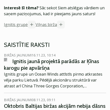
Interesē šī tēma?
Sāc sekot šiem atslēgas vārdiem un
saņem paziņojumus, kad ir pieejams jauns saturs!
Ignitis grupė
Viļņas birža
SAISTĪTIE RAKSTI
BIRŽAS JAUNUMI
16.11.23, 10:14
Ignitis jaunā projektā parādās ar Ķīnas
karogu pie apvāršņa
Ignitis grupė un Ocean Winds attīstīs pirmo atkrastes
vēja parku Lietuvā. Pēdējā akcionāru struktūrā var
atrast arī China Three Gorges Corporation,
uzņēmumu, kas pieder Ķīnas Komunistiskajai partijai.
Lietuvas uzņēmuma akcionāram šī informācija nav
BIRŽAS JAUNUMI
08.11.23, 09:11
nekas jauns un nav uzskatāma par draudu nacionālajai
Oktobris Baltijas biržas akcijām nebija dāsns
drošībai.