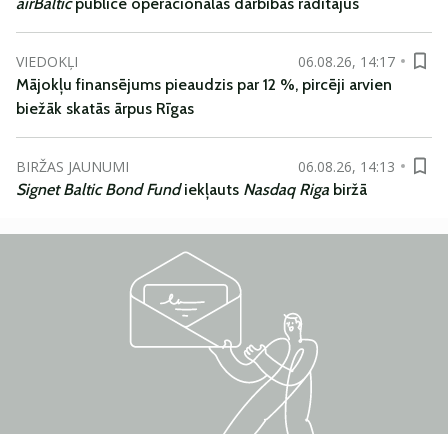
airBaltic
publicē operacionālās darbības rādītājus
VIEDOKĻI
06.08.26, 14:17
Mājokļu finansējums pieaudzis par 12 %, pircēji arvien
biežāk skatās ārpus Rīgas
BIRŽAS JAUNUMI
06.08.26, 14:13
Signet Baltic Bond Fund
iekļauts
Nasdaq Riga
biržā