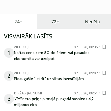
ikdienas vajadzībām.
24H
72H
Nedēļa
VISVAIRĀK LASĪTS
VIEDOKĻI
07.08.26, 00:35
1
Naftas cena zem 80 dolāriem; vai pasaules
ekonomika var uzelpot
VIEDOKĻI
07.08.26, 09:07
2
Pieaugušie “iekrīt” uz viltus investīcijām
BIRŽAS JAUNUMI
07.08.26, 08:51
3
Virši
neto peļņa pirmajā pusgadā sasniedz 4,2
miljonus eiro