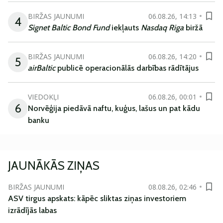
BIRŽAS JAUNUMI
06.08.26, 14:13
4
Signet Baltic Bond Fund
iekļauts
Nasdaq Riga
biržā
BIRŽAS JAUNUMI
06.08.26, 14:20
5
airBaltic
publicē operacionālās darbības rādītājus
VIEDOKĻI
06.08.26, 00:01
6
Norvēģija piedāvā naftu, kuģus, lašus un pat kādu
banku
JAUNĀKĀS ZIŅAS
BIRŽAS JAUNUMI
08.08.26, 02:46
ASV tirgus apskats: kāpēc sliktas ziņas investoriem
izrādījās labas