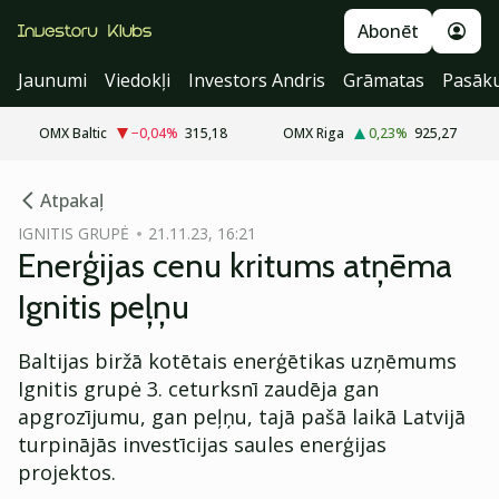
Abonēt
Jaunumi
Viedokļi
Investors Andris
Grāmatas
Pasāk
OMX Baltic
−0,04
%
315,18
OMX Riga
0,23
%
925,27
cebook
Atpakaļ
Twitter)
IGNITIS GRUPĖ
21.11.23, 16:21
Enerģijas cenu kritums atņēma
kedIn
Ignitis peļņu
ail
Baltijas biržā kotētais enerģētikas uzņēmums
k
Ignitis grupė 3. ceturksnī zaudēja gan
apgrozījumu, gan peļņu, tajā pašā laikā Latvijā
turpinājās investīcijas saules enerģijas
projektos.