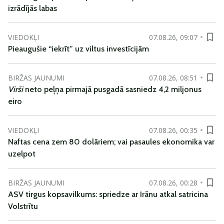
izrādījās labas
VIEDOKĻI
07.08.26, 09:07
Pieaugušie “iekrīt” uz viltus investīcijām
BIRŽAS JAUNUMI
07.08.26, 08:51
Virši
neto peļņa pirmajā pusgadā sasniedz 4,2 miljonus
eiro
VIEDOKĻI
07.08.26, 00:35
Naftas cena zem 80 dolāriem; vai pasaules ekonomika var
uzelpot
BIRŽAS JAUNUMI
07.08.26, 00:28
ASV tirgus kopsavilkums: spriedze ar Irānu atkal satricina
Volstrītu