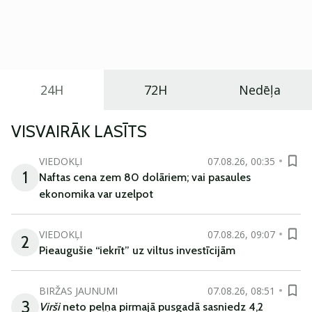
Eiropā. Modelis izstrādāts ar mērķi piedāvāt ģimenēm
praktisku un tehnoloģiski modernu automobili
ikdienas vajadzībām.
24H
72H
Nedēļa
VISVAIRĀK LASĪTS
VIEDOKĻI
07.08.26, 00:35
1
Naftas cena zem 80 dolāriem; vai pasaules
ekonomika var uzelpot
VIEDOKĻI
07.08.26, 09:07
2
Pieaugušie “iekrīt” uz viltus investīcijām
BIRŽAS JAUNUMI
07.08.26, 08:51
3
Virši
neto peļņa pirmajā pusgadā sasniedz 4,2