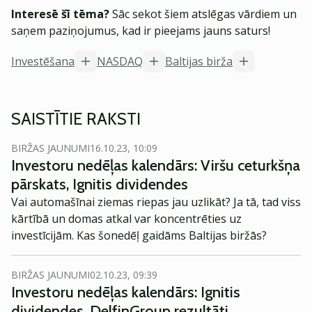
Interesē šī tēma?
Sāc sekot šiem atslēgas vārdiem un
saņem paziņojumus, kad ir pieejams jauns saturs!
Investēšana
NASDAQ
Baltijas birža
SAISTĪTIE RAKSTI
BIRŽAS JAUNUMI
16.10.23, 10:09
Investoru nedēļas kalendārs: Viršu ceturkšņa
pārskats, Ignitis dividendes
Vai automašīnai ziemas riepas jau uzlikāt? Ja tā, tad viss
kārtībā un domas atkal var koncentrēties uz
investīcijām. Kas šonedēļ gaidāms Baltijas biržās?
BIRŽAS JAUNUMI
02.10.23, 09:39
Investoru nedēļas kalendārs: Ignitis
dividendes, DelfinGroup rezultāti