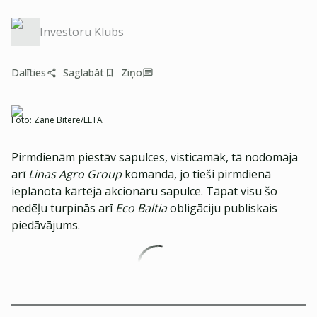
Investoru Klubs
Dalīties
Saglabāt
Ziņo
Foto:
Zane Bitere/LETA
Pirmdienām piestāv sapulces, visticamāk, tā nodomāja
arī
Linas Agro Group
komanda, jo tieši pirmdienā
ieplānota kārtējā akcionāru sapulce. Tāpat visu šo
nedēļu turpinās arī
Eco Baltia
obligāciju publiskais
piedāvājums.