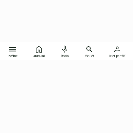
Izvēlne
Jaunumi
Radio
Meklēt
Ieiet portālā
Gunāra Astras iela 8B, Rīga, LV-1082
janis.skupelis@investoruklubs.lv
Abonē
Abonē jaunumus
Reklāma