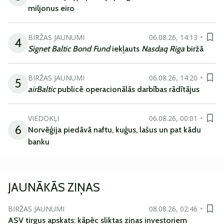
miljonus eiro
BIRŽAS JAUNUMI
06.08.26, 14:13
4
Signet Baltic Bond Fund
iekļauts
Nasdaq Riga
biržā
BIRŽAS JAUNUMI
06.08.26, 14:20
5
airBaltic
publicē operacionālās darbības rādītājus
VIEDOKĻI
06.08.26, 00:01
6
Norvēģija piedāvā naftu, kuģus, lašus un pat kādu
banku
JAUNĀKĀS ZIŅAS
BIRŽAS JAUNUMI
08.08.26, 02:46
ASV tirgus apskats: kāpēc sliktas ziņas investoriem