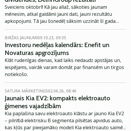
Sveiciens oktobrī! Kā jau allaž, sākoties jaunam
mēnesim, atkal gaidāmi jauni dati, jauni rezultātu
apkopojumi. Tā jau šonedēļ sāksim uzzināt šī gada
pirmo 3 ceturkšņu laikā paveikto.
BIRŽAS JAUNUMI
09.10.23, 09:35
Investoru nedēļas kalendārs: Enefit un
Novaturas apgrozījums
Klāt rudenīgas dienas, kad laiks nedaudz apstājas un,
iespējams, vairāk varam domāt par finansēm un tirgos
notiekošo.
SATURA MĀRKETINGS
02.06.26, 08:46
Jaunais Kia EV2: kompakts elektroauto
ģimenes vajadzībām
Kia paplašina savu elektroauto klāstu ar jauno Kia EV2
– pilnībā elektrisku B segmenta pilsētas apvidus auto,
kas kļūs par pieejamāko modeli Kia elektroauto saimē