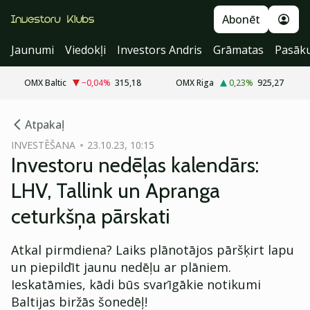
Abonēt
Jaunumi
Viedokļi
Investors Andris
Grāmatas
Pasāk
OMX Baltic
−0,04
%
315,18
OMX Riga
0,23
%
925,27
cebook
Atpakaļ
Twitter)
INVESTĒŠANA
23.10.23, 10:15
Investoru nedēļas kalendārs:
kedIn
LHV, Tallink un Apranga
ail
ceturkšņa pārskati
k
Atkal pirmdiena? Laiks plānotājos pāršķirt lapu
un piepildīt jaunu nedēļu ar plāniem.
Ieskatāmies, kādi būs svarīgākie notikumi
Baltijas biržās šonedēļ!