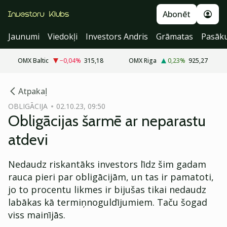
Abonēt
Jaunumi
Viedokļi
Investors Andris
Grāmatas
Pasāk
OMX Baltic
−0,04
%
315,18
OMX Riga
0,23
%
925,27
cebook
Atpakaļ
Twitter)
OBLIGĀCIJA
02.10.23, 09:50
Obligācijas šarmē ar neparastu
kedIn
atdevi
ail
Nedaudz riskantāks investors līdz šim gadam
k
rauca pieri par obligācijām, un tas ir pamatoti,
jo to procentu likmes ir bijušas tikai nedaudz
labākas kā termiņnoguldījumiem. Taču šogad
viss mainījās.