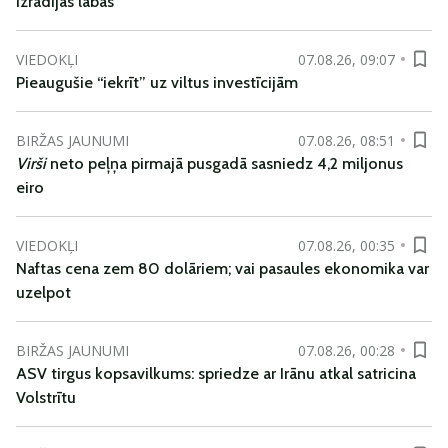
izrādījās labas
VIEDOKĻI
07.08.26, 09:07
Pieaugušie “iekrīt” uz viltus investīcijām
BIRŽAS JAUNUMI
07.08.26, 08:51
Virši
neto peļņa pirmajā pusgadā sasniedz 4,2 miljonus
eiro
VIEDOKĻI
07.08.26, 00:35
Naftas cena zem 80 dolāriem; vai pasaules ekonomika var
uzelpot
BIRŽAS JAUNUMI
07.08.26, 00:28
ASV tirgus kopsavilkums: spriedze ar Irānu atkal satricina
Volstrītu