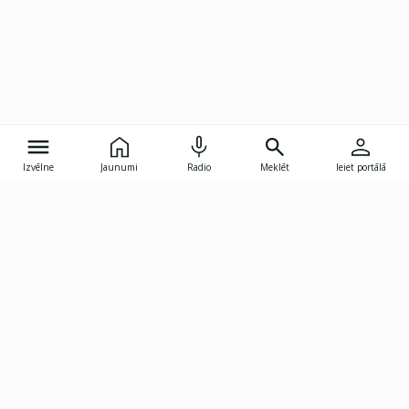
Izvēlne
Jaunumi
Radio
Meklēt
Ieiet portālā
Gunāra Astras iela 8B, Rīga, LV-1082
janis.skupelis@investoruklubs.lv
Abonē
Abonē jaunumus
Reklāma