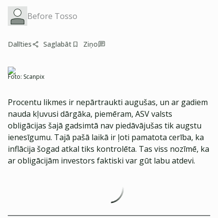
Before Tosso
Dalīties
Saglabāt
Ziņo
Foto:
Scanpix
Procentu likmes ir nepārtraukti augušas, un ar gadiem
nauda kļuvusi dārgāka, piemēram, ASV valsts
obligācijas šajā gadsimtā nav piedāvājušas tik augstu
ienesīgumu. Tajā pašā laikā ir ļoti pamatota cerība, ka
inflācija šogad atkal tiks kontrolēta. Tas viss nozīmē, ka
ar obligācijām investors faktiski var gūt labu atdevi.