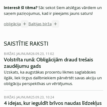
Interesē šī tēma?
Sāc sekot šiem atslēgas vārdiem un
saņem paziņojumus, kad ir pieejams jauns saturs!
obligācija
Baltijas birža
SAISTĪTIE RAKSTI
BIRŽAS JAUNUMI
26.09.23, 11:02
Volstrīta runā: Obligācijām draud trešais
zaudējumu gads
Uzskats, ka augstākas procentu likmes saglabāsies
ilgāk, liek tirgus dalībniekiem pārvērtēt savas akciju un
obligāciju perspektīvas un vērtējumus.
BIRŽAS JAUNUMI
25.09.23, 10:24
4 idejas, kur ieguldīt brīvos naudas līdzekļus