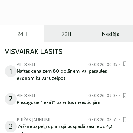
praktisku un tehnoloģiski modernu automobili
ikdienas vajadzībām.
24H
72H
Nedēļa
VISVAIRĀK LASĪTS
VIEDOKĻI
07.08.26, 00:35
1
Naftas cena zem 80 dolāriem; vai pasaules
ekonomika var uzelpot
VIEDOKĻI
07.08.26, 09:07
2
Pieaugušie “iekrīt” uz viltus investīcijām
BIRŽAS JAUNUMI
07.08.26, 08:51
3
Virši
neto peļņa pirmajā pusgadā sasniedz 4,2