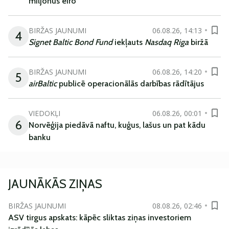
miljonus eiro
BIRŽAS JAUNUMI
06.08.26, 14:13
4
Signet Baltic Bond Fund
iekļauts
Nasdaq Riga
biržā
BIRŽAS JAUNUMI
06.08.26, 14:20
5
airBaltic
publicē operacionālās darbības rādītājus
VIEDOKĻI
06.08.26, 00:01
6
Norvēģija piedāvā naftu, kuģus, lašus un pat kādu
banku
JAUNĀKĀS ZIŅAS
BIRŽAS JAUNUMI
08.08.26, 02:46
ASV tirgus apskats: kāpēc sliktas ziņas investoriem