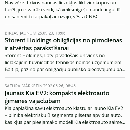
Nav vērts brīvos naudas līdzekļus likt vienkopus un
turēt, jo ir vairāki veidi, kā veiksmīgi šo naudu ieguldīt
un saņemt to atpakaļ ar uzviju, vēsta CNBC.
BIRŽAS JAUNUMI
25.09.23, 10:06
Storent Holdings obligācijas no pirmdienas
ir atvērtas parakstīšanai
Storent Holdings, Latvijā vadošais un viens no
lielākajiem būvniecības tehnikas nomas uzņēmumiem
Baltijā, paziņo par obligāciju publisko piedāvājumu par
kopējo summu 4 500 000 eiro apmērā ar fiksētu
procentu likmi 11% un dzēšanas termiņu 2025. gada 21.
SATURA MĀRKETINGS
02.06.26, 08:46
decembrī. Parakstīšanās ilgs līdz 9. oktobrim.
Jaunais Kia EV2: kompakts elektroauto
ģimenes vajadzībām
Kia paplašina savu elektroauto klāstu ar jauno Kia EV2
– pilnībā elektrisku B segmenta pilsētas apvidus auto,
kas kļūs par pieejamāko modeli Kia elektroauto saimē
Eiropā. Modelis izstrādāts ar mērķi piedāvāt ģimenēm