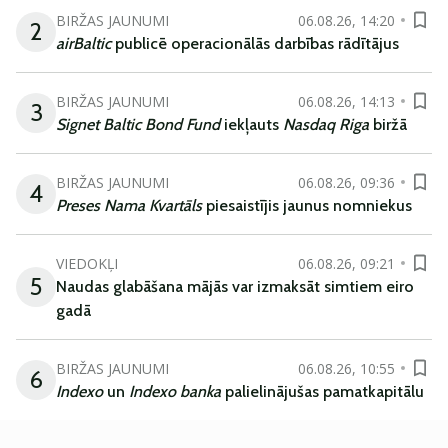
BIRŽAS JAUNUMI
06.08.26, 14:20
2
airBaltic
publicē operacionālās darbības rādītājus
BIRŽAS JAUNUMI
06.08.26, 14:13
3
Signet Baltic Bond Fund
iekļauts
Nasdaq Riga
biržā
BIRŽAS JAUNUMI
06.08.26, 09:36
4
Preses Nama Kvartāls
piesaistījis jaunus nomniekus
VIEDOKĻI
06.08.26, 09:21
5
Naudas glabāšana mājās var izmaksāt simtiem eiro
gadā
BIRŽAS JAUNUMI
06.08.26, 10:55
6
Indexo
un
Indexo banka
palielinājušas pamatkapitālu