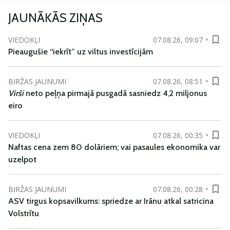
JAUNĀKĀS ZIŅAS
VIEDOKĻI
07.08.26, 09:07
Pieaugušie “iekrīt” uz viltus investīcijām
BIRŽAS JAUNUMI
07.08.26, 08:51
Virši
neto peļņa pirmajā pusgadā sasniedz 4,2 miljonus
eiro
VIEDOKĻI
07.08.26, 00:35
Naftas cena zem 80 dolāriem; vai pasaules ekonomika var
uzelpot
BIRŽAS JAUNUMI
07.08.26, 00:28
ASV tirgus kopsavilkums: spriedze ar Irānu atkal satricina
Volstrītu