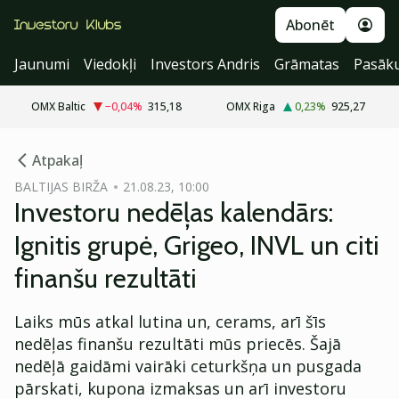
Abonēt
Jaunumi
Viedokļi
Investors Andris
Grāmatas
Pasāk
OMX Baltic
−0,04
%
315,18
OMX Riga
0,23
%
925,27
cebook
Atpakaļ
Twitter)
BALTIJAS BIRŽA
21.08.23, 10:00
Investoru nedēļas kalendārs:
kedIn
Ignitis grupė, Grigeo, INVL un citi
ail
finanšu rezultāti
k
Laiks mūs atkal lutina un, cerams, arī šīs
nedēļas finanšu rezultāti mūs priecēs. Šajā
nedēļā gaidāmi vairāki ceturkšņa un pusgada
pārskati, kupona izmaksas un arī investoru