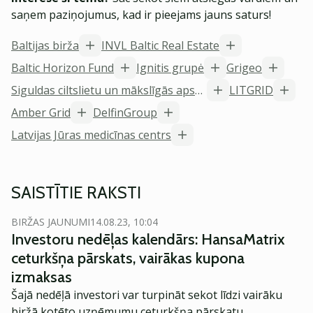
saņem paziņojumus, kad ir pieejams jauns saturs!
Baltijas birža
INVL Baltic Real Estate
Baltic Horizon Fund
Ignitis grupė
Grigeo
Siguldas ciltslietu un mākslīgās apsēklošanas stacija
LITGRID
Amber Grid
DelfinGroup
Latvijas Jūras medicīnas centrs
SAISTĪTIE RAKSTI
BIRŽAS JAUNUMI
14.08.23, 10:04
Investoru nedēļas kalendārs: HansaMatrix
ceturkšņa pārskats, vairākas kupona
izmaksas
Šajā nedēļā investori var turpināt sekot līdzi vairāku
biržā kotēto uzņēmumu ceturkšņa pārskatu