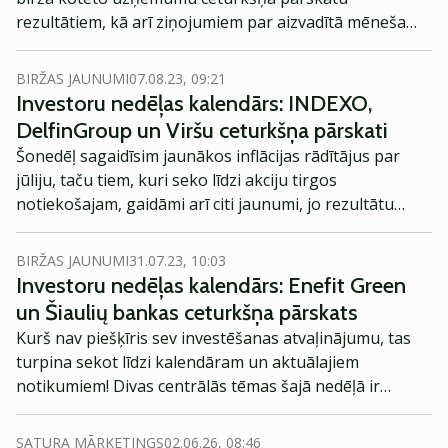
rezultātiem, kā arī ziņojumiem par aizvadītā mēneša
sniegumu. Gaidāmas arī kupona izmaksas.
BIRŽAS JAUNUMI
07.08.23, 09:21
Investoru nedēļas kalendārs: INDEXO,
DelfinGroup un Viršu ceturkšņa pārskati
Šonedēļ sagaidīsim jaunākos inflācijas rādītājus par
jūliju, taču tiem, kuri seko līdzi akciju tirgos
notiekošajam, gaidāmi arī citi jaunumi, jo rezultātu
paziņošanas sezona rit pilnā sparā.
BIRŽAS JAUNUMI
31.07.23, 10:03
Investoru nedēļas kalendārs: Enefit Green
un Šiaulių bankas ceturkšņa pārskats
Kurš nav piešķīris sev investēšanas atvaļinājumu, tas
turpina sekot līdzi kalendāram un aktuālajiem
notikumiem! Divas centrālās tēmas šajā nedēļā ir
kuponu izmaksas un ceturkšņa pārskati. Bet
paskatāmies precīzāk!
SATURA MĀRKETINGS
02.06.26, 08:46