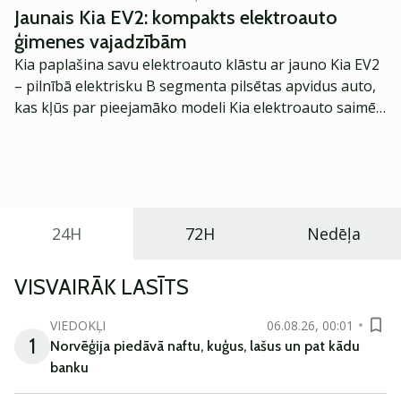
Jaunais Kia EV2: kompakts elektroauto
ģimenes vajadzībām
Kia paplašina savu elektroauto klāstu ar jauno Kia EV2
– pilnībā elektrisku B segmenta pilsētas apvidus auto,
kas kļūs par pieejamāko modeli Kia elektroauto saimē
Eiropā. Modelis izstrādāts ar mērķi piedāvāt ģimenēm
praktisku un tehnoloģiski modernu automobili
ikdienas vajadzībām.
24H
72H
Nedēļa
VISVAIRĀK LASĪTS
VIEDOKĻI
06.08.26, 00:01
1
Norvēģija piedāvā naftu, kuģus, lašus un pat kādu
banku