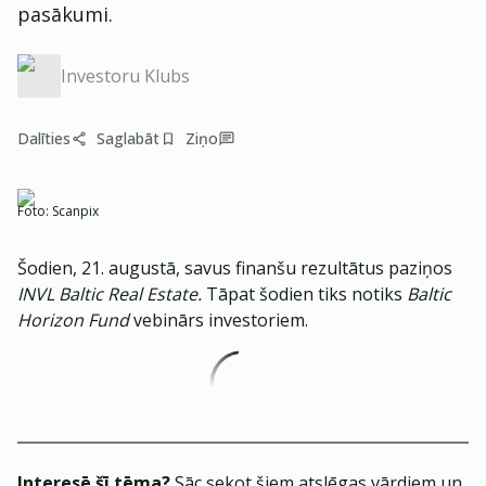
pasākumi.
Investoru Klubs
Dalīties
Saglabāt
Ziņo
Foto:
Scanpix
Šodien, 21. augustā, savus finanšu rezultātus paziņos
INVL Baltic Real Estate.
Tāpat šodien tiks notiks
Baltic
Horizon Fund
vebinārs investoriem.
Interesē šī tēma?
Sāc sekot šiem atslēgas vārdiem un