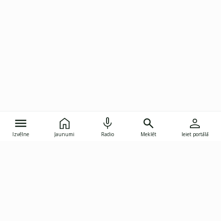
Izvēlne
Jaunumi
Radio
Meklēt
Ieiet portālā
Gunāra Astras iela 8B, Rīga, LV-1082
janis.skupelis@investoruklubs.lv