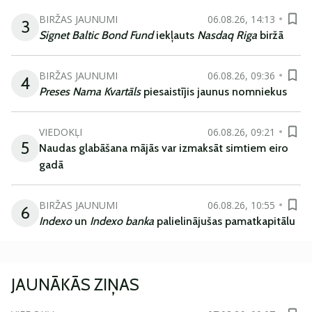
BIRŽAS JAUNUMI
06.08.26, 14:13
3
Signet Baltic Bond Fund
iekļauts
Nasdaq Riga
biržā
BIRŽAS JAUNUMI
06.08.26, 09:36
4
Preses Nama Kvartāls
piesaistījis jaunus nomniekus
VIEDOKĻI
06.08.26, 09:21
5
Naudas glabāšana mājās var izmaksāt simtiem eiro
gadā
BIRŽAS JAUNUMI
06.08.26, 10:55
6
Indexo
un
Indexo banka
palielinājušas pamatkapitālu
JAUNĀKĀS ZIŅAS