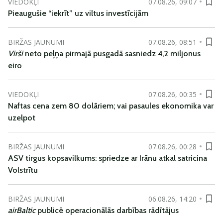
VIEDOKĻI
07.08.26, 09:07
Pieaugušie “iekrīt” uz viltus investīcijām
BIRŽAS JAUNUMI
07.08.26, 08:51
Virši
neto peļņa pirmajā pusgadā sasniedz 4,2 miljonus
eiro
VIEDOKĻI
07.08.26, 00:35
Naftas cena zem 80 dolāriem; vai pasaules ekonomika var
uzelpot
BIRŽAS JAUNUMI
07.08.26, 00:28
ASV tirgus kopsavilkums: spriedze ar Irānu atkal satricina
Volstrītu
BIRŽAS JAUNUMI
06.08.26, 14:20
airBaltic
publicē operacionālās darbības rādītājus