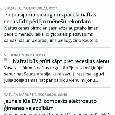
BIRŽAS JAUNUMI
01.08.23, 09:11
Pieprasījuma pieaugums pacēla naftas
cenas līdz pēdējo mēnešu rekordam
Naftas cenas pirmdien sasniedza augstāko līmeni
pēdējo mēnešu laikā, jo globālais piedāvājums
samazinās un pieprasījums pieaug, ziņo Reuters.
VIEDOKĻI
19.06.23, 09:33
Naftai būs grūti kāpt pret recesijas sienu
Vasaras sākumā naftas tirgu kārtējo reizi mēģināja
sapurināt Saūda Arābija, kura savu šī resursa ieguvi
jūlijā solīja samazināt par papildu vienu miljonu
bareliem dienā.
SATURA MĀRKETINGS
02.06.26, 08:46
Jaunais Kia EV2: kompakts elektroauto
ģimenes vajadzībām
Kia paplašina savu elektroauto klāstu ar jauno Kia EV2