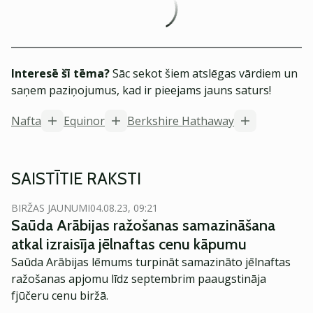
Interesē šī tēma?
Sāc sekot šiem atslēgas vārdiem un
saņem paziņojumus, kad ir pieejams jauns saturs!
Nafta
Equinor
Berkshire Hathaway
SAISTĪTIE RAKSTI
BIRŽAS JAUNUMI
04.08.23, 09:21
Saūda Arābijas ražošanas samazināšana
atkal izraisīja jēlnaftas cenu kāpumu
Saūda Arābijas lēmums turpināt samazināto jēlnaftas
ražošanas apjomu līdz septembrim paaugstināja
fjūčeru cenu biržā.