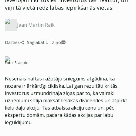
ievērojami kritusies. Investorus tas neattur, un
viņi tā vietā redz labas iepirkšanās vietas.
Jaan Martin Raik
Dalīties
Saglabāt
Ziņo
Foto:
Scanpix
Nesenais naftas ražotāju sniegums atgādina, ka
nozare ir ārkārtīgi cikliska. Lai gan rezultāti kritās,
investorus uzmundrināja ziņas par to, ka vairāki
uzņēmumi solīja maksāt lielākas dividendes un atpirkt
lielu daļu akciju. Tas atbalsta akciju cenu un, pēc
ekspertu domām, padara šādas akcijas par labu
ieguldījumu.