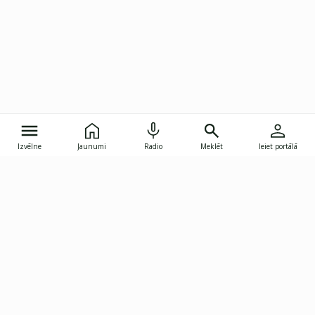
Izvēlne
Jaunumi
Radio
Meklēt
Ieiet portālā
Gunāra Astras iela 8B, Rīga, LV-1082
janis.skupelis@investoruklubs.lv
Abonē
Abonē jaunumus