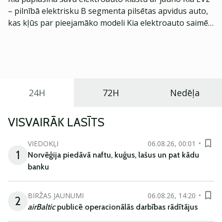
– pilnībā elektrisku B segmenta pilsētas apvidus auto,
kas kļūs par pieejamāko modeli Kia elektroauto saimē
Eiropā. Modelis izstrādāts ar mērķi piedāvāt ģimenēm
praktisku un tehnoloģiski modernu automobili
ikdienas vajadzībām.
24H
72H
Nedēļa
VISVAIRĀK LASĪTS
VIEDOKĻI
06.08.26, 00:01
1
Norvēģija piedāvā naftu, kuģus, lašus un pat kādu
banku
BIRŽAS JAUNUMI
06.08.26, 14:20
2
airBaltic
publicē operacionālās darbības rādītājus