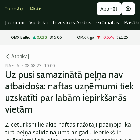
Abonēt
Jaunumi
Viedokļi
Investors Andris
Grāmatas
Pasāk
OMX Baltic
0,03
%
315,06
OMX Riga
−0,65
%
922,25
cebook
Atpakaļ
Twitter)
NAFTA
08.08.23, 10:00
Uz pusi samazinātā peļņa nav
kedIn
atbaidoša: naftas uzņēmumi tiek
ail
uzskatīti par labām iepirkšanās
k
vietām
2. ceturksnī lielākie naftas ražotāji paziņoja, ka
tīrā peļņa salīdzinājumā ar gadu iepriekš ir