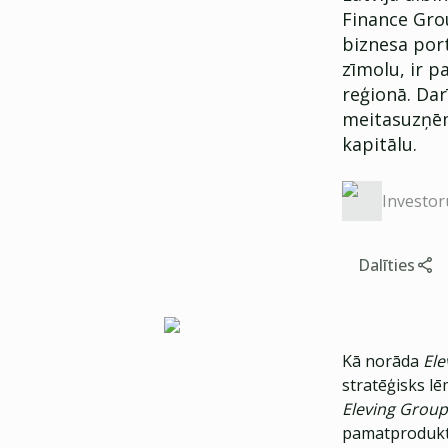
Finance Gro
biznesa port
zīmolu, ir p
reģionā. Da
meitasuzņēm
kapitālu.
Investor
Dalīties
Kā norāda
Ele
stratēģisks l
Eleving Group
pamatprodukts