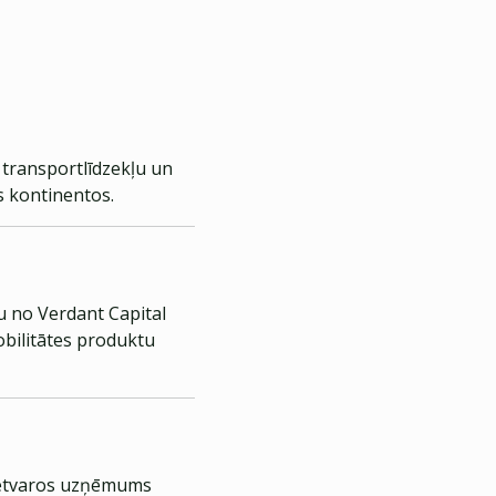
 transportlīdzekļu un
s kontinentos.
ru no Verdant Capital
obilitātes produktu
 ietvaros uzņēmums