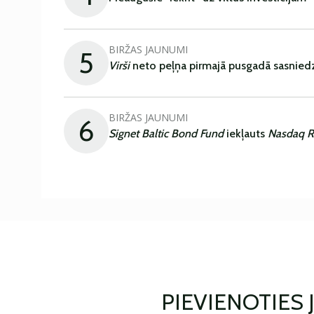
BIRŽAS JAUNUMI
5
Virši
neto peļņa pirmajā pusgadā sasniedz
BIRŽAS JAUNUMI
6
Signet Baltic Bond Fund
iekļauts
Nasdaq R
PIEVIENOTIES