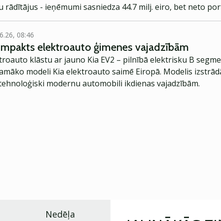
 rādītājus - ieņēmumi sasniedza 44.7 milj. eiro, bet neto portfe
6.26, 08:46
kompakts elektroauto ģimenes vajadzībām
troauto klāstu ar jauno Kia EV2 – pilnībā elektrisku B segme
jamāko modeli Kia elektroauto saimē Eiropā. Modelis izstrād
ehnoloģiski modernu automobili ikdienas vajadzībām.
Nedēļa