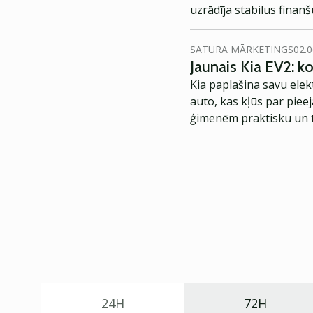
uzrādīja stabilus finanšu
SATURA MĀRKETINGS
02.0
Jaunais Kia EV2: 
Kia paplašina savu elek
auto, kas kļūs par piee
ģimenēm praktisku un t
24H
72H