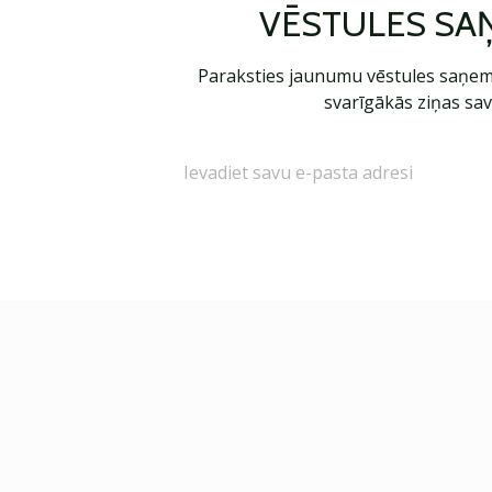
VĒSTULES SA
Paraksties jaunumu vēstules saņem
svarīgākās ziņas sav