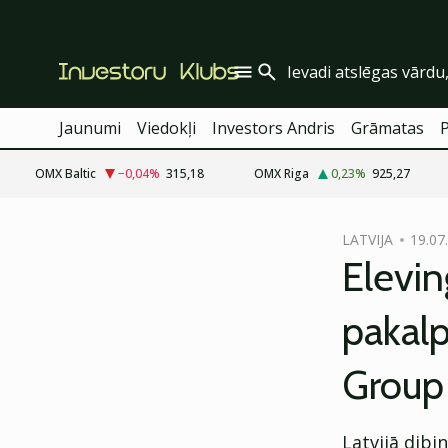
Jaunumi
Viedokļi
Investors Andris
Grāmatas
OMX Baltic
−0,04
%
315,18
OMX Riga
0,23
%
925,27
cebook
LATVIJA
19.07
Twitter)
Elevi
kedIn
pakal
ail
Group 
k
Latvijā dibi