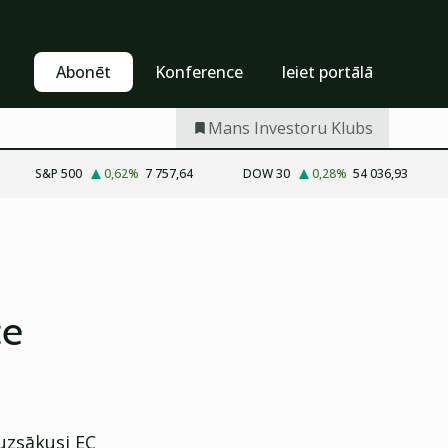
Pašapkalpošanās
Abonēt
Abonēt
Konference
Ieiet portālā
Mans Investoru Klubs
S&P 500
0,62
%
7 757,64
DOW 30
0,28
%
54 036,93
ce
 uzsākusi EC