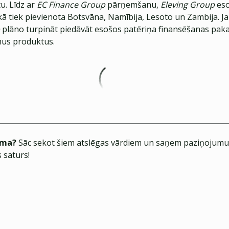
. Līdz ar
EC Finance Group
pārņemšanu,
Eleving Group
es
kā tiek pievienota Botsvāna, Namībija, Lesoto un Zambija. J
plāno turpināt piedāvāt esošos patēriņa finansēšanas pak
unus produktus.
ēma?
Sāc sekot šiem atslēgas vārdiem un saņem paziņojumus
 saturs!