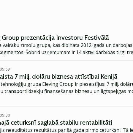
 Group prezentācija Investoru Festivālā
a vairāku zīmolu grupa, kas dibināta 2012. gadā un darbojas
segmentos. Šobrīd uzņēmumam ir 14 aktīvi darbības tirgi trī
 09:59
ista 7 milj. dolāru biznesa attīstībai Kenijā
 tehnoloģiju grupa Eleving Group ir piesaistījusi 7 milj. dolā
ātu transportlīdzekļu finansēšanas biznesu un ilgtspējīgas m
 09:30
jā ceturksnī saglabā stabilu rentabilitāti
ojis neauditētus rezultātus par šā gada pirmo ceturksni. Tā