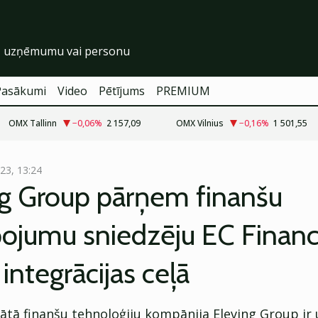
Pasākumi
Video
Pētījums
PREMIUM
OMX Tallinn
−0,06
%
2 157,09
OMX Vilnius
−0,16
%
1 501,55
.23, 13:24
ng Group pārņem finanšu
pojumu sniedzēju EC Finan
integrācijas ceļā
nātā finanšu tehnoloģiju kompānija Eleving Group ir