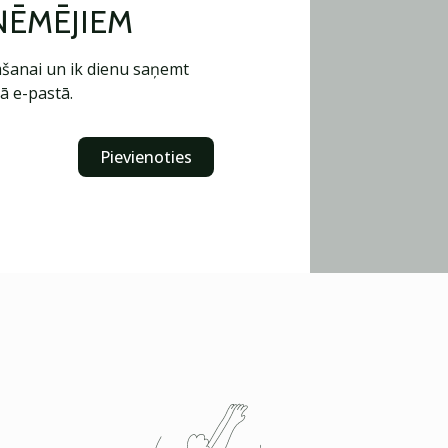
ŅĒMĒJIEM
šanai un ik dienu saņemt
ā e-pastā.
Pievienoties