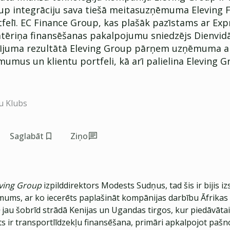
up integrāciju sava tiešā meitasuzņēmuma Eleving 
felī. EC Finance Group, kas plašāk pazīstams ar Exp
atēriņa finansēšanas pakalpojumu sniedzējs Dienvid
rījuma rezultātā Eleving Group pārņem uzņēmuma ak
umus un klientu portfeli, kā arī palielina Eleving 
u Klubs
Saglabāt
Ziņo
ving Group
izpilddirektors Modests Sudņus, tad šis ir bijis i
ēmums, ar ko iecerēts paplašināt kompānijas darbību Āfrikas
jau šobrīd strādā Kenijas un Ugandas tirgos, kur piedāvāta
 ir transportlīdzekļu finansēšana, primāri apkalpojot paš