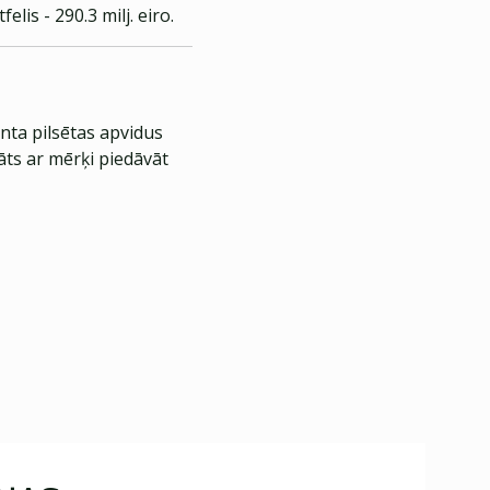
lis - 290.3 milj. eiro.
nta pilsētas apvidus
āts ar mērķi piedāvāt