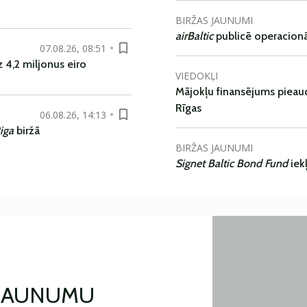
BIRŽAS JAUNUMI
airBaltic
publicē operacionāl
07.08.26, 08:51
 4,2 miljonus eiro
VIEDOKĻI
Mājokļu finansējums pieaudz
Rīgas
06.08.26, 14:13
iga
biržā
BIRŽAS JAUNUMI
Signet Baltic Bond Fund
iek
 JAUNUMU