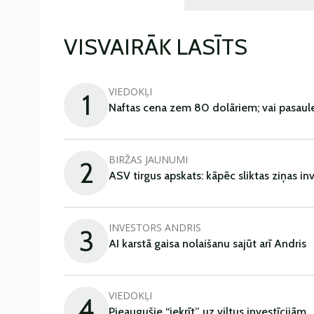
VISVAIRĀK LASĪTS
VIEDOKĻI
1
Naftas cena zem 80 dolāriem; vai pasaul
BIRŽAS JAUNUMI
2
ASV tirgus apskats: kāpēc sliktas ziņas in
INVESTORS ANDRIS
3
AI karstā gaisa nolaišanu sajūt arī Andris
VIEDOKĻI
4
Pieaugušie “iekrīt” uz viltus investīcijām