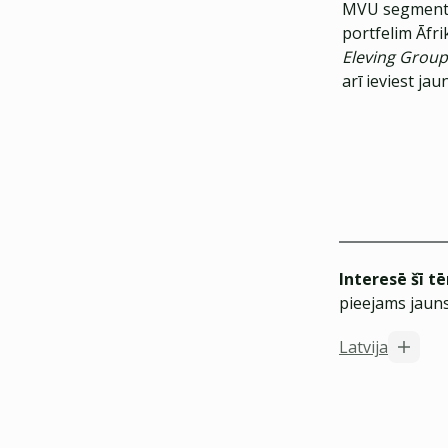
MVU segmentu
portfelim Āfri
Eleving Group
arī ieviest ja
Interesē šī t
pieejams jauns
Latvija