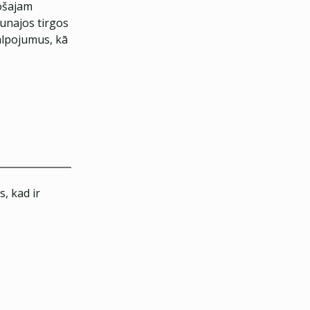
ošajam
aunajos tirgos
alpojumus, kā
, kad ir