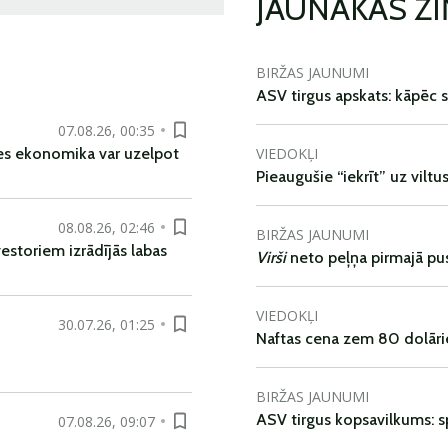
JAUNĀKĀS Z
BIRŽAS JAUNUMI
ASV tirgus apskats: kāpēc s
07.08.26, 00:35
VIEDOKĻI
es ekonomika var uzelpot
Pieaugušie “iekrīt” uz viltu
08.08.26, 02:46
BIRŽAS JAUNUMI
vestoriem izrādījās labas
Virši
neto peļņa pirmajā pu
VIEDOKĻI
30.07.26, 01:25
Naftas cena zem 80 dolāri
BIRŽAS JAUNUMI
ASV tirgus kopsavilkums: spr
07.08.26, 09:07