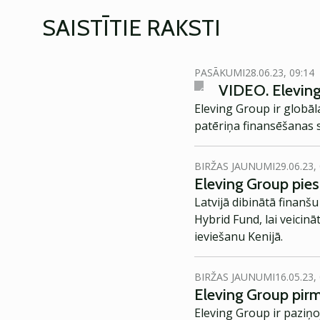
SAISTĪTIE RAKSTI
PASĀKUMI
28.06.23, 09:14
VIDEO. Eleving
Eleving Group ir globāl
patēriņa finansēšanas 
BIRŽAS JAUNUMI
29.06.23,
Eleving Group piesa
Latvijā dibinātā finanšu
Hybrid Fund, lai veicin
ieviešanu Kenijā.
BIRŽAS JAUNUMI
16.05.23,
Eleving Group pirma
Eleving Group ir paziņ