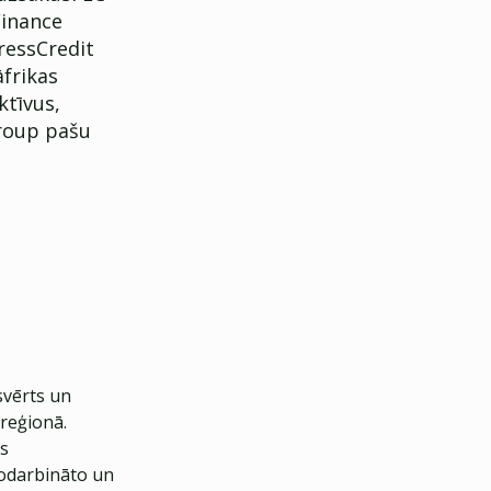
Finance
ressCredit
āfrikas
tīvus,
Group pašu
zsvērts un
 reģionā.
is
nodarbināto un