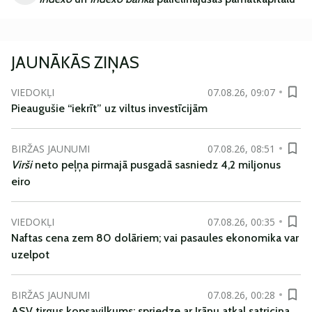
JAUNĀKĀS ZIŅAS
VIEDOKĻI
07.08.26, 09:07
Pieaugušie “iekrīt” uz viltus investīcijām
BIRŽAS JAUNUMI
07.08.26, 08:51
Virši
neto peļņa pirmajā pusgadā sasniedz 4,2 miljonus
eiro
VIEDOKĻI
07.08.26, 00:35
Naftas cena zem 80 dolāriem; vai pasaules ekonomika var
uzelpot
BIRŽAS JAUNUMI
07.08.26, 00:28
ASV tirgus kopsavilkums: spriedze ar Irānu atkal satricina