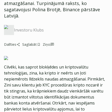
atmazgāšanai. Turpinājumā raksts, ko
sagatavojusi Polina Brotjē, Binance pārstāve
Latvijā.
Investoru Klubs
Dalīties
Saglabāt
Ziņo
Cilvēki, kas saprot blokķēdes un kriptovalūtu
tehnoloģijas, zina, ka kripto ir neērts un ļoti
nepiemērots līdzeklis naudas atmazgāšanai. Pirmkārt,
Zini savu klientu jeb KYC procedūras kripto nozarē ir
tik stingras, ka krāpniekiem daudz vienkāršāk varētu
būt izmantot viltotus identifikācijas dokumentus
bankas konta atvēršanai. Otrkārt, nav iespējams
pārvietot lielus kriptovalūtu apjomus, lai to