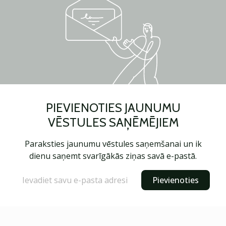
PIEVIENOTIES JAUNUMU
VĒSTULES SAŅĒMĒJIEM
Paraksties jaunumu vēstules saņemšanai un ik
dienu saņemt svarīgākās ziņas savā e-pastā.
Pievienoties