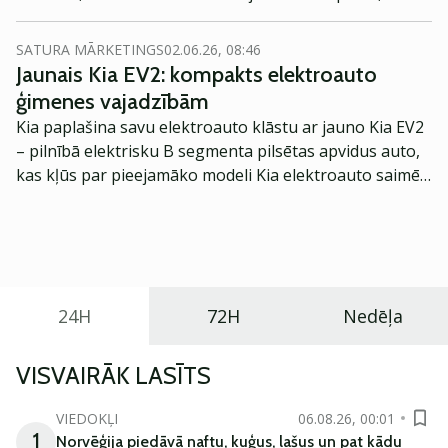
kriptovalūtu tirgu maijā raksturo Binance pārstāve
Latvijā Polina Brottier.
SATURA MĀRKETINGS
02.06.26, 08:46
Jaunais Kia EV2: kompakts elektroauto
ģimenes vajadzībām
Kia paplašina savu elektroauto klāstu ar jauno Kia EV2
– pilnībā elektrisku B segmenta pilsētas apvidus auto,
kas kļūs par pieejamāko modeli Kia elektroauto saimē
Eiropā. Modelis izstrādāts ar mērķi piedāvāt ģimenēm
praktisku un tehnoloģiski modernu automobili
ikdienas vajadzībām.
24H
72H
Nedēļa
VISVAIRĀK LASĪTS
VIEDOKĻI
06.08.26, 00:01
1
Norvēģija piedāvā naftu, kuģus, lašus un pat kādu