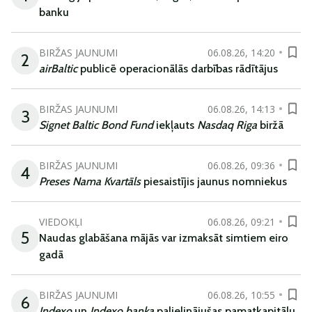
banku
BIRŽAS JAUNUMI
06.08.26, 14:20
2
airBaltic
publicē operacionālās darbības rādītājus
BIRŽAS JAUNUMI
06.08.26, 14:13
3
Signet Baltic Bond Fund
iekļauts
Nasdaq Riga
biržā
BIRŽAS JAUNUMI
06.08.26, 09:36
4
Preses Nama Kvartāls
piesaistījis jaunus nomniekus
VIEDOKĻI
06.08.26, 09:21
5
Naudas glabāšana mājās var izmaksāt simtiem eiro
gadā
BIRŽAS JAUNUMI
06.08.26, 10:55
6
Indexo
un
Indexo banka
palielinājušas pamatkapitālu