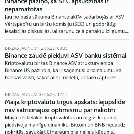
Binance paziņo, ka SEC apsūdzības ir
nepamatotas
Jau no paša sākuma Binance aktīvi sadarbojās ar ASV
Vērtspapīru un biržu komisiju (SEC) un godprātīgi
iesaistījās diskusijās, lai sarunu ceļā panāktu izlīgumu,
kas noslēgtu izmeklēšanas. Jaunās SEC apsūdzības
parāda viņu nevēlēšanos sadarboties ar mums pēc
BIRŽAS JAUNUMI
12.06.23, 09:35
būtības, lai atrisinātu radušās problēmas. Neskatoties
Binance zaudē piekļuvi ASV banku sistēmai
uz mūsu centieniem panākt produktīvu iesaistīšanos,
Kriptovalūtu biržas Binance ASV struktūrvienība
SEC liedza mums iespēju sadarboties, tā vietā
Binance.US paziņoja, ka ir saņēmusi brīdinājumu, ka
vienpusēji izvēloties tiesvedības procesu, situāciju
bankas valstī, sākot ar šo nedēļu, uz laiku apturēs
raksturo Binance.
sadarbību ar kripovalūtu biržu.
BIRŽAS JAUNUMI
07.06.23, 12:12
Maija kriptovalūtu tirgus apskats: lejupslīde
nav satricinājusi optimismu par nākotni
Maijā trīs lielākās kriptovalūtas un tirgus kopumā
piedzīvoja mainīgu dinamiku. Bitcoin un BNB nedaudz
nokritās, savukārt Ethereum bija neliels kāpums,