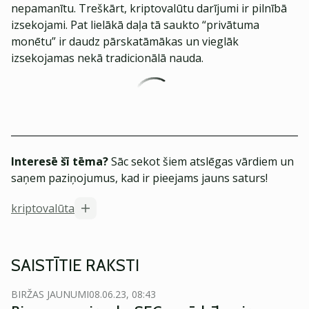
nepamanītu. Treškārt, kriptovalūtu darījumi ir pilnībā
izsekojami. Pat lielākā daļa tā saukto “privātuma
monētu” ir daudz pārskatāmākas un vieglāk
izsekojamas nekā tradicionālā nauda.
Interesē šī tēma?
Sāc sekot šiem atslēgas vārdiem un
saņem paziņojumus, kad ir pieejams jauns saturs!
kriptovalūta
SAISTĪTIE RAKSTI
BIRŽAS JAUNUMI
08.06.23, 08:43