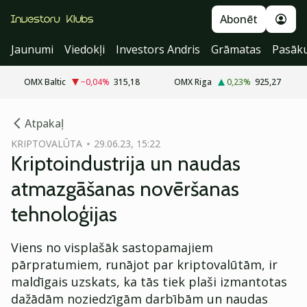
Abonēt
Jaunumi
Viedokļi
Investors Andris
Grāmatas
Pasāk
OMX Baltic
−0,04
%
315,18
OMX Riga
0,23
%
925,27
cebook
Atpakaļ
Twitter)
KRIPTOVALŪTA
29.06.23, 15:22
Kriptoindustrija un naudas
kedIn
atmazgāšanas novēršanas
ail
tehnoloģijas
k
Viens no visplašāk sastopamajiem
pārpratumiem, runājot par kriptovalūtām, ir
maldīgais uzskats, ka tās tiek plaši izmantotas
dažādām noziedzīgām darbībām un naudas