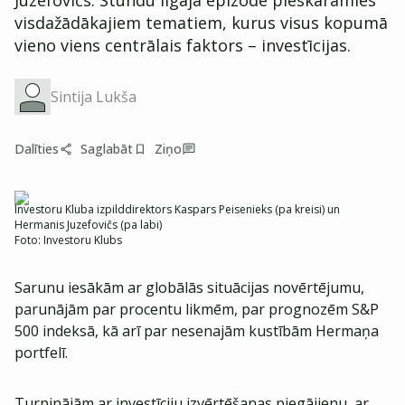
Juzefovičs. Stundu ilgajā epizodē pieskārāmies
visdažādākajiem tematiem, kurus visus kopumā
vieno viens centrālais faktors – investīcijas.
Sintija Lukša
Dalīties
Saglabāt
Ziņo
Investoru Kluba izpilddirektors Kaspars Peisenieks (pa kreisi) un
Hermanis Juzefovičs (pa labi)
Foto:
Investoru Klubs
Sarunu iesākām ar globālās situācijas novērtējumu,
parunājām par procentu likmēm, par prognozēm S&P
500 indeksā, kā arī par nesenajām kustībām Hermaņa
portfelī.
Turpinājām ar investīciju izvērtēšanas piegājienu, ar