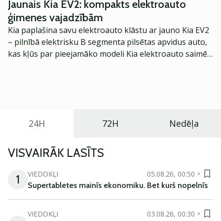
Jaunais Kia EV2: kompakts elektroauto
ģimenes vajadzībām
Kia paplašina savu elektroauto klāstu ar jauno Kia EV2
– pilnībā elektrisku B segmenta pilsētas apvidus auto,
kas kļūs par pieejamāko modeli Kia elektroauto saimē
Eiropā. Modelis izstrādāts ar mērķi piedāvāt ģimenēm
praktisku un tehnoloģiski modernu automobili
ikdienas vajadzībām.
24H
72H
Nedēļa
VISVAIRĀK LASĪTS
VIEDOKĻI
05.08.26, 00:50
1
Supertabletes mainīs ekonomiku. Bet kurš nopelnīs
VIEDOKĻI
03.08.26, 00:30