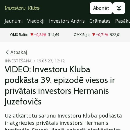
Abonēt
Jaunumi
Viedokļi
Investors Andris
Grāmatas
Pasāk
OMX Baltic
−0,24
%
314,69
OMX Riga
−0,71
%
922,01
cebook
Atpakaļ
Twitter)
INVESTĒŠANA
19.05.23, 12:12
VIDEO: Investoru Kluba
kedIn
podkāsta 39. epizodē viesos ir
ail
privātais investors Hermanis
k
Juzefovičs
Uz atkārtotu sarunu Investoru Kluba podkāstā
ir atgriezies privātais investors Hermanis