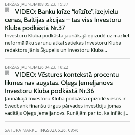
DelfinGroup dibinātājs, akcionārs un padomes
BIRŽAS JAUNUMI
08.05.23, 15:37
priekšsēdētājs Agris Evertovskis.
VIDEO: Banku krīze “krīzīte”, izejvielu
cenas, Baltijas akcijas – tas viss Investoru
Kluba podkāstā Nr.37
Investoru Kluba podkāsta jaunākajā epizodē uz mazliet
neformālāku sarunu atkal satiekas Investoru Kluba
redaktors Jānis Šķupelis un Investoru Kluba
izpilddirektors Kaspars Peisenieks.
BIRŽAS JAUNUMI
26.04.23, 16:22
VIDEO: Vēstures kontekstā procentu
likmes nav augstas. Oļegs Jemeļjanovs
Investoru Kluba podkāstā Nr.36
Jaunākajā Investoru Kluba podkāsta epizodē viesos ir
Swedbank finanšu tirgus pārvades investīciju jomas
vadītājs Oļegs Jemeļjanovs. Runājām par to, ka inflācija
un procentu likmes vēsturiskā kontekstā nav nemaz tik
augstas. Tāpat apspriedām portfeļu sadalījumu un
SATURA MĀRKETINGS
02.06.26, 08:46
potenciāli pievilcīgus investīciju virzienus.