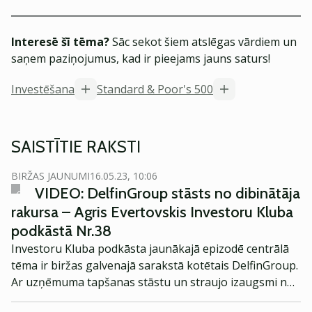
Interesē šī tēma?
Sāc sekot šiem atslēgas vārdiem un
saņem paziņojumus, kad ir pieejams jauns saturs!
Investēšana
Standard & Poor's 500
SAISTĪTIE RAKSTI
BIRŽAS JAUNUMI
16.05.23, 10:06
VIDEO: DelfinGroup stāsts no dibinātāja
rakursa – Agris Evertovskis Investoru Kluba
podkāstā Nr.38
Investoru Kluba podkāsta jaunākajā epizodē centrālā
tēma ir biržas galvenajā sarakstā kotētais DelfinGroup.
Ar uzņēmuma tapšanas stāstu un straujo izaugsmi no
pirmās personas skatupunkta mūs iepazīstināja