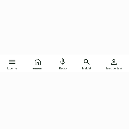
Izvēlne
Jaunumi
Radio
Meklēt
Ieiet portālā
Gunāra Astras iela 8B, Rīga, LV-1082
janis.skupelis@investoruklubs.lv