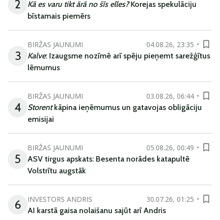
2
Kā es varu tikt ārā no šīs elles?
Korejas spekulāciju
bīstamais piemērs
BIRŽAS JAUNUMI
04.08.26, 23:35
3
Kalve
: Izaugsme nozīmē arī spēju pieņemt sarežģītus
lēmumus
BIRŽAS JAUNUMI
03.08.26, 06:44
4
Storent
kāpina ieņēmumus un gatavojas obligāciju
emisijai
BIRŽAS JAUNUMI
05.08.26, 00:49
5
ASV tirgus apskats: Besenta norādes katapultē
Volstrītu augstāk
INVESTORS ANDRIS
30.07.26, 01:25
6
AI karstā gaisa nolaišanu sajūt arī Andris