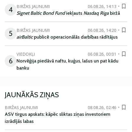
BIRŽAS JAUNUMI
06.08.26, 14:13
4
Signet Baltic Bond Fund
iekļauts
Nasdaq Riga
biržā
BIRŽAS JAUNUMI
06.08.26, 14:20
5
airBaltic
publicē operacionālās darbības rādītājus
VIEDOKĻI
06.08.26, 00:01
6
Norvēģija piedāvā naftu, kuģus, lašus un pat kādu
banku
JAUNĀKĀS ZIŅAS
BIRŽAS JAUNUMI
08.08.26, 02:46
ASV tirgus apskats: kāpēc sliktas ziņas investoriem
izrādījās labas