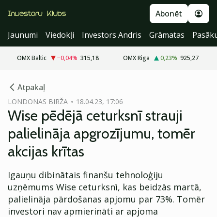
Abonēt
Jaunumi
Viedokļi
Investors Andris
Grāmatas
Pasāk
OMX Baltic
−0,04
%
315,18
OMX Riga
0,23
%
925,27
cebook
Atpakaļ
Twitter)
LONDONAS BIRŽA
18.04.23, 17:06
Wise pēdējā ceturksnī strauji
kedIn
palielināja apgrozījumu, tomēr
ail
akcijas krītas
k
Igauņu dibinātais finanšu tehnoloģiju
uzņēmums Wise ceturksnī, kas beidzās martā,
palielināja pārdošanas apjomu par 73%. Tomēr
investori nav apmierināti ar apjoma