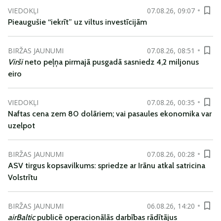
VIEDOKĻI
07.08.26, 09:07
Pieaugušie “iekrīt” uz viltus investīcijām
BIRŽAS JAUNUMI
07.08.26, 08:51
Virši
neto peļņa pirmajā pusgadā sasniedz 4,2 miljonus
eiro
VIEDOKĻI
07.08.26, 00:35
Naftas cena zem 80 dolāriem; vai pasaules ekonomika var
uzelpot
BIRŽAS JAUNUMI
07.08.26, 00:28
ASV tirgus kopsavilkums: spriedze ar Irānu atkal satricina
Volstrītu
BIRŽAS JAUNUMI
06.08.26, 14:20
airBaltic
publicē operacionālās darbības rādītājus