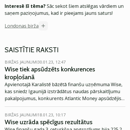
Interesē šī tēma?
Sāc sekot šiem atslēgas vārdiem un
saņem paziņojumus, kad ir pieejams jauns saturs!
Londonas birža
SAISTĪTIE RAKSTI
BIRŽAS JAUNUMI
30.01.23, 12:47
Wise tiek apsūdzēts konkurences
kropļošanā
Apvienotajā Karalistē bāzētā finanšu uzņēmuma Wise,
kas sniedz Igaunijā izstrādātus naudas pārskaitījumu
pakalpojumus, konkurents Atlantic Money apsūdzējis
uzņēmumu konkurences kropļošanā.
BIRŽAS JAUNUMI
18.01.23, 10:17
Wise uzrāda spēcīgus rezultātus
Wise finanšu gada 3. ceturkšņa apgrozījums bija 225.2