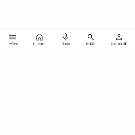
Izvēlne
Jaunumi
Radio
Meklēt
Ieiet portālā
Gunāra Astras iela 8B, Rīga, LV-1082
janis.skupelis@investoruklubs.lv
Abonē
Abonē jaunumus
Reklāma
Publikāciju lietošanas
Vispārējie noteikumi