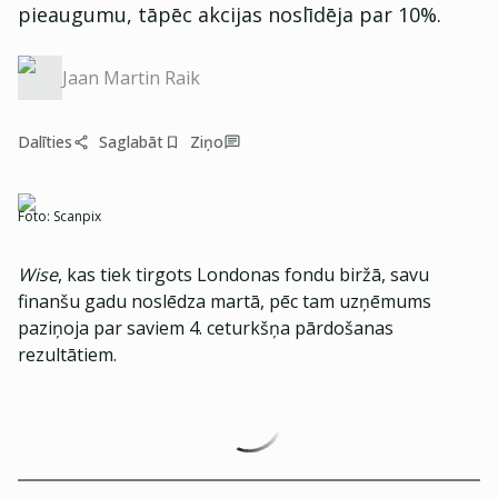
pieaugumu, tāpēc akcijas noslīdēja par 10%.
Jaan Martin Raik
Dalīties
Saglabāt
Ziņo
Foto:
Scanpix
Wise
, kas tiek tirgots Londonas fondu biržā, savu
finanšu gadu noslēdza martā, pēc tam uzņēmums
paziņoja par saviem 4. ceturkšņa pārdošanas
rezultātiem.