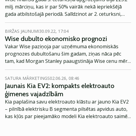
milj. mārciņu, kas ir par 50% vairāk nekā iepriekšējā
gada atbilstošajā periodā. Salīdzinot ar 2. ceturksni,
pieaugums bija 6%.
BIRŽAS JAUNUMI
30.09.22, 17:04
Wise dubulto ekonomisko prognozi
Vakar Wise paziņoja par uzņēmuma ekonomiskās
prognozes dubultošanu šim gadam, ziņas nāca pēc
tam, kad Morgan Stanley paaugstināja Wise cenu mērķi
no 570 pensiem uz 700 pensiem, akcijām reaģējot ar
lielu pieaugumu.
SATURA MĀRKETINGS
02.06.26, 08:46
Jaunais Kia EV2: kompakts elektroauto
ģimenes vajadzībām
Kia paplašina savu elektroauto klāstu ar jauno Kia EV2
– pilnībā elektrisku B segmenta pilsētas apvidus auto,
kas kļūs par pieejamāko modeli Kia elektroauto saimē
Eiropā. Modelis izstrādāts ar mērķi piedāvāt ģimenēm
praktisku un tehnoloģiski modernu automobili