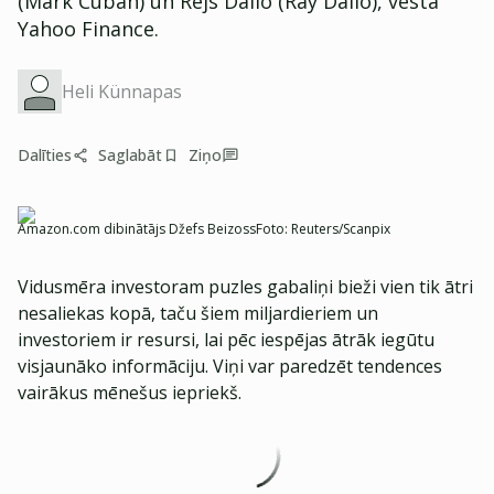
(Mark Cuban) un Rejs Dalio (Ray Dalio), vēsta
Yahoo Finance.
Heli Künnapas
Dalīties
Saglabāt
Ziņo
Amazon.com dibinātājs Džefs Beizoss
Foto:
Reuters/Scanpix
Vidusmēra investoram puzles gabaliņi bieži vien tik ātri
nesaliekas kopā, taču šiem miljardieriem un
investoriem ir resursi, lai pēc iespējas ātrāk iegūtu
visjaunāko informāciju. Viņi var paredzēt tendences
vairākus mēnešus iepriekš.