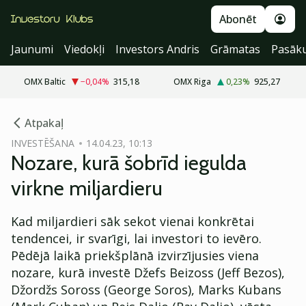
Abonēt
Jaunumi
Viedokļi
Investors Andris
Grāmatas
Pasāk
OMX Baltic
−0,04
%
315,18
OMX Riga
0,23
%
925,27
cebook
Atpakaļ
Twitter)
INVESTĒŠANA
14.04.23, 10:13
Nozare, kurā šobrīd iegulda
kedIn
virkne miljardieru
ail
Kad miljardieri sāk sekot vienai konkrētai
k
tendencei, ir svarīgi, lai investori to ievēro.
Pēdējā laikā priekšplānā izvirzījusies viena
nozare, kurā investē Džefs Beizoss (Jeff Bezos),
Džordžs Soross (George Soros), Marks Kubans