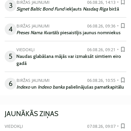
BIRŽAS JAUNUMI
06.08.26, 14:13
3
Signet Baltic Bond Fund
iekļauts
Nasdaq Riga
biržā
BIRŽAS JAUNUMI
06.08.26, 09:36
4
Preses Nama Kvartāls
piesaistījis jaunus nomniekus
VIEDOKĻI
06.08.26, 09:21
5
Naudas glabāšana mājās var izmaksāt simtiem eiro
gadā
BIRŽAS JAUNUMI
06.08.26, 10:55
6
Indexo
un
Indexo banka
palielinājušas pamatkapitālu
JAUNĀKĀS ZIŅAS
VIEDOKĻI
07.08.26, 09:07