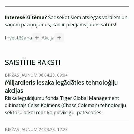
Interesē šī tēma?
Sāc sekot šiem atslēgas vārdiem un
saņem paziņojumus, kad ir pieejams jauns saturs!
Investēšana
Akcija
SAISTĪTIE RAKSTI
BIRŽAS JAUNUMI
06.04.23, 09:04
Miljardieris iesaka iegādāties tehnoloģiju
akcijas
Riska ieguldījumu fonda Tiger Global Management
dibinātājs Čeiss Kolmens (Chase Coleman) tehnoloģiju
sektoru atkal redz kā pievilcīgu, pateicoties
mākslīgajam intelektam un citām jaunajām
tehnoloģijām, ziņo Bloomberg.
BIRŽAS JAUNUMI
24.03.23, 12:23