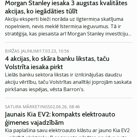
Morgan Stanley iesaka 3 augstas kvalitātes
akcijas, ko iegādāties tūlīt
Akciju eksperti bieži norāda uz ilgtermiņa skatījuma
nopelniem, nevis meklē īstermiņa ieguvumus. Tā ir
stratēģija, kas piesaista arī Morgan Stanley investīciju
direktora un galvenā ASV akciju stratēģa Maika Vilsona
(Mike Wilson) komandu.
BIRŽAS JAUNUMI
17.03.23, 10:56
4 akcijas, ko skāra banku likstas, taču
Volstrīta iesaka pirkt
Lielās banku sektora likstas ir iznīcinājušas daudzu
akciju vērtību, taču Volstrītas analītiķi joprojām saskata
pirkšanas iespējas, vēsta Barron's.
SATURA MĀRKETINGS
02.06.26, 08:46
Jaunais Kia EV2: kompakts elektroauto
ģimenes vajadzībām
Kia paplašina savu elektroauto klāstu ar jauno Kia EV2