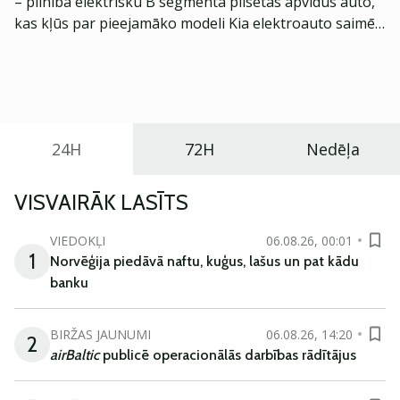
– pilnībā elektrisku B segmenta pilsētas apvidus auto,
kas kļūs par pieejamāko modeli Kia elektroauto saimē
Eiropā. Modelis izstrādāts ar mērķi piedāvāt ģimenēm
praktisku un tehnoloģiski modernu automobili
ikdienas vajadzībām.
24H
72H
Nedēļa
VISVAIRĀK LASĪTS
VIEDOKĻI
06.08.26, 00:01
1
Norvēģija piedāvā naftu, kuģus, lašus un pat kādu
banku
BIRŽAS JAUNUMI
06.08.26, 14:20
2
airBaltic
publicē operacionālās darbības rādītājus