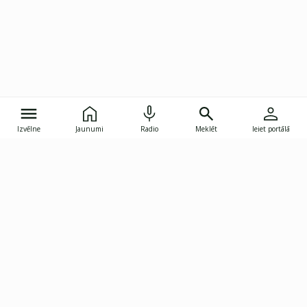
Izvēlne
Jaunumi
Radio
Meklēt
Ieiet portālā
Gunāra Astras iela 8B, Rīga, LV-1082
janis.skupelis@investoruklubs.lv
Abonē
Abonē jaunumus
Reklāma