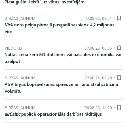
Pieaugušie “iekrīt” uz viltus investīcijām
BIRŽAS JAUNUMI
07.08.26, 08:51
Virši
neto peļņa pirmajā pusgadā sasniedz 4,2 miljonus
eiro
VIEDOKĻI
07.08.26, 00:35
Naftas cena zem 80 dolāriem; vai pasaules ekonomika var
uzelpot
BIRŽAS JAUNUMI
07.08.26, 00:28
ASV tirgus kopsavilkums: spriedze ar Irānu atkal satricina
Volstrītu
BIRŽAS JAUNUMI
06.08.26, 14:20
airBaltic
publicē operacionālās darbības rādītājus