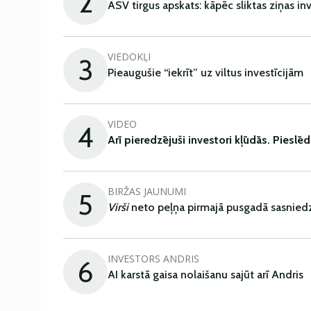
2
ASV tirgus apskats: kāpēc sliktas ziņas in
VIEDOKĻI
3
Pieaugušie “iekrīt” uz viltus investīcijām
VIDEO
4
Arī
pieredzējuši
investori
kļūdā
s
.
Pieslēd
BIRŽAS JAUNUMI
5
Virši
neto peļņa pirmajā pusgadā sasniedz
INVESTORS ANDRIS
6
AI karstā gaisa nolaišanu sajūt arī Andris