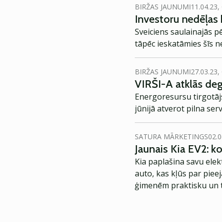
BIRŽAS JAUNUMI
11.04.23,
Investoru nedēļas 
Sveiciens saulainajās p
tāpēc ieskatāmies šīs 
BIRŽAS JAUNUMI
27.03.23,
VIRŠI-A atklās degv
Energoresursu tirgotājs
jūnijā atverot pilna ser
SATURA MĀRKETINGS
02.0
Jaunais Kia EV2: 
Kia paplašina savu elek
auto, kas kļūs par piee
ģimenēm praktisku un t