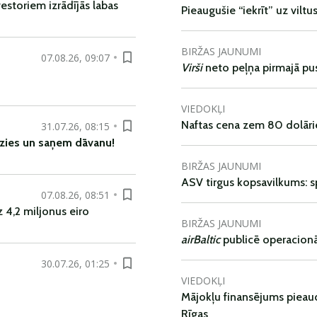
vestoriem izrādījās labas
Pieaugušie “iekrīt” uz viltu
BIRŽAS JAUNUMI
07.08.26, 09:07
Virši
neto peļņa pirmajā pu
VIEDOKĻI
Naftas cena zem 80 dolāri
31.07.26, 08:15
zies un
saņem
dāvanu
!
BIRŽAS JAUNUMI
ASV tirgus kopsavilkums: spr
07.08.26, 08:51
 4,2 miljonus eiro
BIRŽAS JAUNUMI
airBaltic
publicē operacionāl
30.07.26, 01:25
VIEDOKĻI
Mājokļu finansējums pieaudz
Rīgas