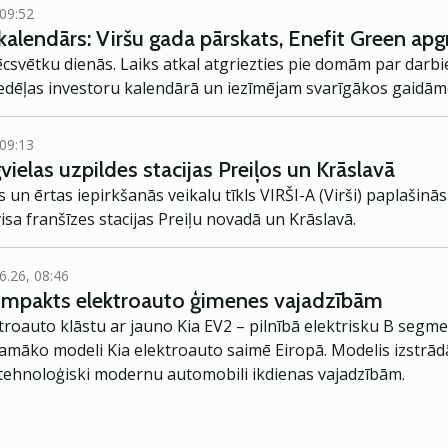
 09:52
kalendārs: Viršu gada pārskats, Enefit Green ap
ēcsvētku dienās. Laiks atkal atgriezties pie domām par darbi
nedēļas investoru kalendārā un iezīmējam svarīgākos gaidā
 09:13
ielas uzpildes stacijas Preiļos un Krāslavā
 un ērtas iepirkšanās veikalu tīkls VIRŠI-A (Virši) paplašinā
visa franšīzes stacijas Preiļu novadā un Krāslavā.
6.26, 08:46
kompakts elektroauto ģimenes vajadzībām
troauto klāstu ar jauno Kia EV2 – pilnībā elektrisku B segme
jamāko modeli Kia elektroauto saimē Eiropā. Modelis izstrād
ehnoloģiski modernu automobili ikdienas vajadzībām.