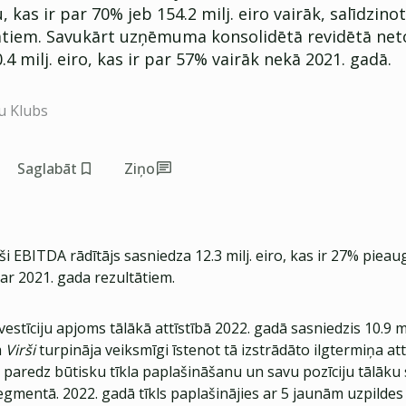
 kas ir par 70% jeb 154.2 milj. eiro vairāk, salīdzinot
ātiem. Savukārt uzņēmuma konsolidētā revidētā net
.4 milj. eiro, kas ir par 57% vairāk nekā 2021. gadā.
u Klubs
Saglabāt
Ziņo
ši EBITDA rādītājs sasniedza 12.3 milj. eiro, kas ir 27% piea
ar 2021. gada rezultātiem.
tīciju apjoms tālākā attīstībā 2022. gadā sasniedzis 10.9 mil
ā
Virši
turpināja veiksmīgi īstenot tā izstrādāto ilgtermiņa att
s paredz būtisku tīkla paplašināšanu un savu pozīciju tālāku
gmentā. 2022. gadā tīkls paplašinājies ar 5 jaunām uzpildes 