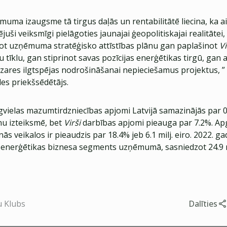
uma izaugsme tā tirgus daļās un rentabilitātē liecina, ka ai
uši veiksmīgi pielāgoties jaunajai ģeopolitiskajai realitātei,
not uzņēmuma stratēģisko attīstības plānu gan paplašinot
V
u tīklu, gan stiprinot savas pozīcijas enerģētikas tirgū, gan a
zares ilgtspējas nodrošināšanai nepieciešamus projektus, ” 
es priekšsēdētājs.
gvielas mazumtirdzniecības apjomi Latvijā samazinājās par 
nu izteiksmē, bet
Virši
darbības apjomi pieauga par 7.2%. Ap
ās veikalos ir pieaudzis par 18.4% jeb 6.1 milj. eiro. 2022. ga
s enerģētikas biznesa segments uzņēmumā, sasniedzot 24.9 mi
u Klubs
Dalīties