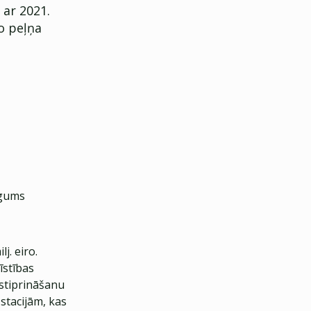
 ar 2021.
o peļņa
ugums
j. eiro.
īstības
 stiprināšanu
stacijām, kas