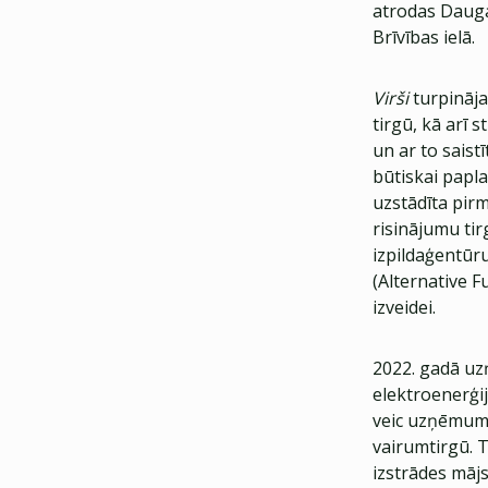
atrodas Daugav
Brīvības ielā.
Virši
turpināja
tirgū, kā arī 
un ar to saist
būtiskai papla
uzstādīta pirm
risinājumu tir
izpildaģentūr
(Alternative Fu
izveidei.
2022. gadā uz
elektroenerģij
veic uzņēmuma 
vairumtirgū. T
izstrādes mājs