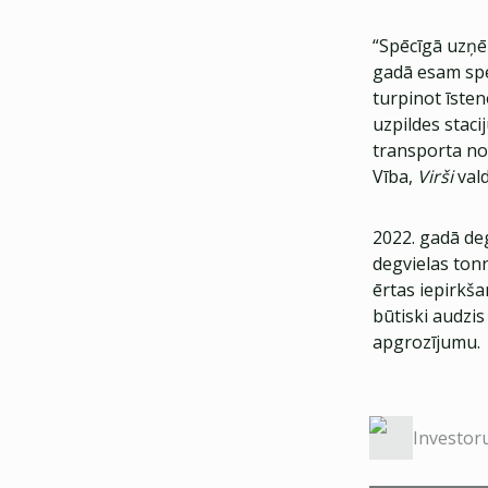
“Spēcīgā uzņēm
gadā esam spēj
turpinot īste
uzpildes stacij
transporta no
Vība,
Virši
vald
2022. gadā de
degvielas ton
ērtas iepirkšan
būtiski audzi
apgrozījumu.
Investor