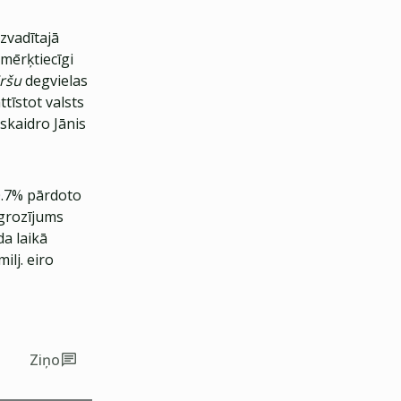
zvadītajā
 mērķtiecīgi
iršu
degvielas
ttīstot valsts
skaidro Jānis
0.7% pārdoto
grozījums
da laikā
lj. eiro
Ziņo