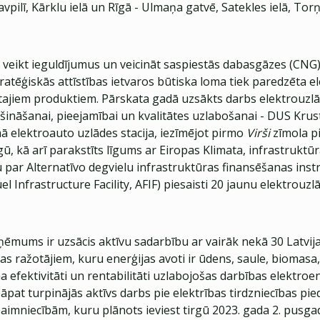
pilī, Kārklu ielā un Rīgā - Ulmaņa gatvē, Satekles ielā, Tor
 veikt ieguldījumus un veicināt saspiestās dabasgāzes (CNG
stratēģiskās attīstības ietvaros būtiska loma tiek paredzēta e
ītajiem produktiem. Pārskata gadā uzsākts darbs elektrouzlā
šināšanai, pieejamībai un kvalitātes uzlabošanai - DUS Krustp
ā elektroauto uzlādes stacija, iezīmējot pirmo
Virši
zīmola p
gū, kā arī parakstīts līgums ar Eiropas Klimata, infrastruktū
u par Alternatīvo degvielu infrastruktūras finansēšanas ins
el Infrastructure Facility, AFIF) piesaisti 20 jaunu elektrouzl
ņēmums ir uzsācis aktīvu sadarbību ar vairāk nekā 30 Latvij
as ražotājiem, kuru enerģijas avoti ir ūdens, saule, biomasa
efektivitāti un rentabilitāti uzlabojošas darbības elektroe
āpat turpinājās aktīvs darbs pie elektrības tirdzniecības pi
aimniecībām, kuru plānots ieviest tirgū 2023. gada 2. pusgad