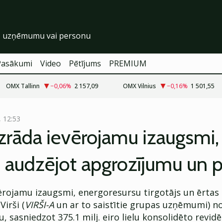
Pasākumi
Video
Pētījums
PREMIUM
OMX Tallinn
−0,06
%
2 157,09
OMX Vilnius
−0,16
%
1 501,55
, 12:53
uzrāda ievērojamu izaugsmi,
i audzējot apgrozījumu un 
ērojamu izaugsmi, energoresursu tirgotājs un ērtas 
Virši (
VIRŠI-A
un ar to saistītie grupas uzņēmumi) no
, sasniedzot 375.1 milj. eiro lielu konsolidēto revid