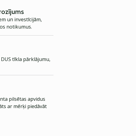
grozījums
em un investīcijām,
mos notikumus.
s DUS tīkla pārklājumu,
nta pilsētas apvidus
āts ar mērķi piedāvāt