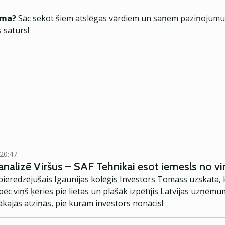
ēma?
Sāc sekot šiem atslēgas vārdiem un saņem paziņojumus
 saturs!
 20:47
nalizē Viršus – SAF Tehnikai esot iemesls no v
eredzējušais Igaunijas kolēģis Investors Tomass uzskata, ka
ēc viņš ķēries pie lietas un plašāk izpētījis Latvijas uzņēmum
kajās atziņās, pie kurām investors nonācis!