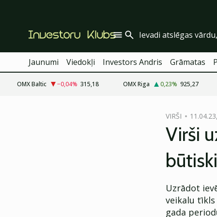
Jaunumi
Viedokļi
Investors Andris
Grāmatas
OMX Baltic
−0,04
%
315,18
OMX Riga
0,23
%
925,27
cebook
cebook
VIRŠI
11.04.23
Twitter)
Twitter)
Virši 
kedIn
kedIn
būtisk
ail
ail
k
k
Uzrādot iev
veikalu tīkls 
gada periodu