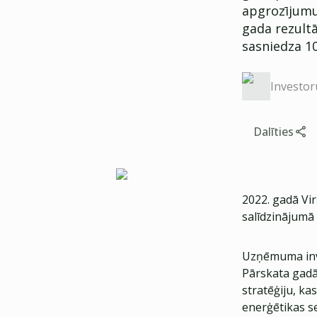
apgrozījumu,
gada rezult
sasniedza 10
Investor
Dalīties
2022. gadā Vir
salīdzinājumā 
Uzņēmuma inves
Pārskata gad
stratēģiju, ka
enerģētikas se