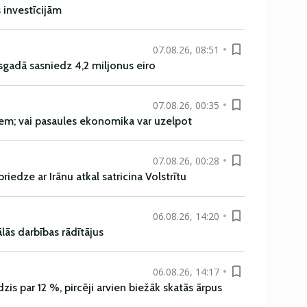
s investīcijām
07.08.26, 08:51
sgadā sasniedz 4,2 miljonus eiro
07.08.26, 00:35
em; vai pasaules ekonomika var uzelpot
07.08.26, 00:28
iedze ar Irānu atkal satricina Volstrītu
06.08.26, 14:20
ās darbības rādītājus
06.08.26, 14:17
is par 12 %, pircēji arvien biežāk skatās ārpus