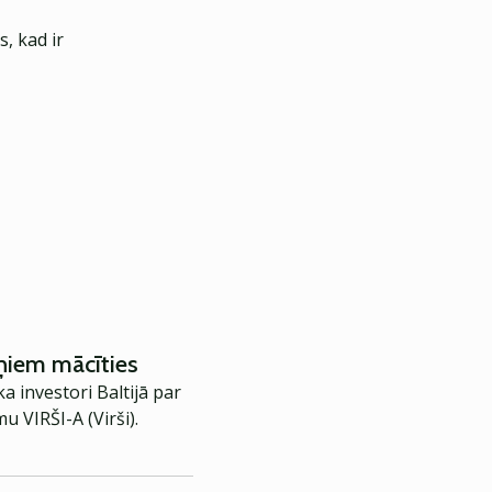
, kad ir
iņiem mācīties
 investori Baltijā par
u VIRŠI-A (Virši).