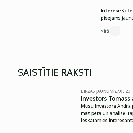
Interesē šī t
pieejams jauns
Virši
SAISTĪTIE RAKSTI
BIRŽAS JAUNUMI
27.03.23,
Investors Tomass a
Mūsu Investora Andra pi
maz pēta un analizē, tāp
Ieskatāmies interesantā