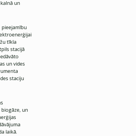
ņkalnā un
) pieejamību
lektroenerģijai
žu tīkla
ils stacijā
iedāvāto
ras un vides
trumenta
ādes staciju
as
, biogāze, un
nerģijas
edāvājuma
a laikā.