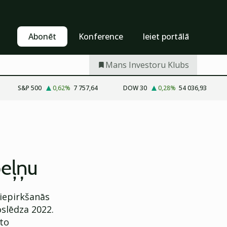
Pašapkalpošanās
Abonēt
Abonēt
Konference
Ieiet portālā
Mans Investoru Klubs
S&P 500
0,62
%
7 757,64
DOW 30
0,28
%
54 036,93
peļņu
iepirkšanās
slēdza 2022.
ēto