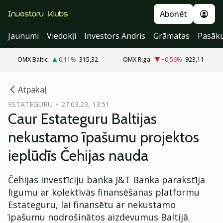
Abonēt
Jaunumi
Viedokļi
Investors Andris
Grāmatas
Pasāk
OMX Baltic
0,11
%
315,32
OMX Riga
−0,56
%
923,11
cebook
Atpakaļ
Twitter)
ESTATEGURU
27.03.23, 13:51
Caur Estateguru Baltijas
kedIn
nekustamo īpašumu projektos
ail
ieplūdīs Čehijas nauda
k
Čehijas investīciju banka J&T Banka parakstīja
līgumu ar kolektīvās finansēšanas platformu
Estateguru, lai finansētu ar nekustamo
īpašumu nodrošinātos aizdevumus Baltijā.