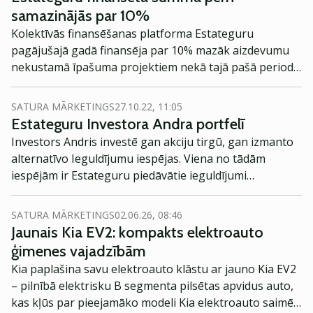
samazinājās par 10%
Kolektīvās finansēšanas platforma Estateguru
pagājušajā gadā finansēja par 10% mazāk aizdevumu
nekustamā īpašuma projektiem nekā tajā pašā periodā
pirms gada.
SATURA MĀRKETINGS
27.10.22, 11:05
Estateguru Investora Andra portfelī
Investors Andris investē gan akciju tirgū, gan izmanto
alternatīvo Ieguldījumu iespējas. Viena no tādām
iespējām ir Estateguru piedāvātie ieguldījumi
aizdevumos ar nekustamā īpašuma nodrošinājumu.
SATURA MĀRKETINGS
02.06.26, 08:46
Jaunais Kia EV2: kompakts elektroauto
ģimenes vajadzībām
Kia paplašina savu elektroauto klāstu ar jauno Kia EV2
– pilnībā elektrisku B segmenta pilsētas apvidus auto,
kas kļūs par pieejamāko modeli Kia elektroauto saimē