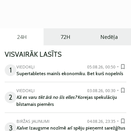
Eiropā. Modelis izstrādāts ar mērķi piedāvāt ģimenēm
praktisku un tehnoloģiski modernu automobili
ikdienas vajadzībām.
24H
72H
Nedēļa
VISVAIRĀK LASĪTS
VIEDOKĻI
05.08.26, 00:50
1
Supertabletes mainīs ekonomiku. Bet kurš nopelnīs
VIEDOKĻI
03.08.26, 00:30
2
Kā es varu tikt ārā no šīs elles?
Korejas spekulāciju
bīstamais piemērs
BIRŽAS JAUNUMI
04.08.26, 23:35
3
Kalve
: Izaugsme nozīmē arī spēju pieņemt sarežģītus