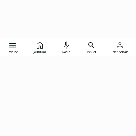
Izvēlne
Jaunumi
Radio
Meklēt
Ieiet portālā
Gunāra Astras iela 8B, Rīga, LV-1082
janis.skupelis@investoruklubs.lv
Abonē
Abonē jaunumus
Reklāma