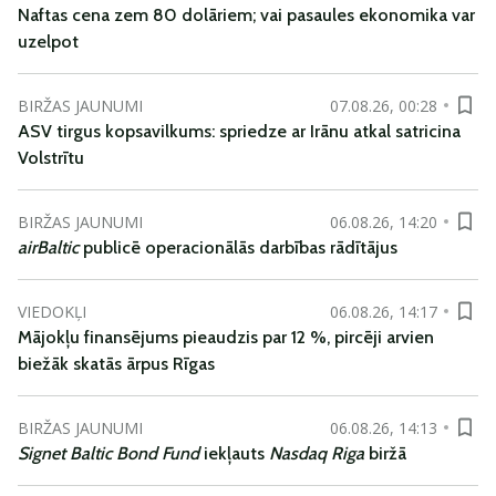
Naftas cena zem 80 dolāriem; vai pasaules ekonomika var
uzelpot
BIRŽAS JAUNUMI
07.08.26, 00:28
ASV tirgus kopsavilkums: spriedze ar Irānu atkal satricina
Volstrītu
BIRŽAS JAUNUMI
06.08.26, 14:20
airBaltic
publicē operacionālās darbības rādītājus
VIEDOKĻI
06.08.26, 14:17
Mājokļu finansējums pieaudzis par 12 %, pircēji arvien
biežāk skatās ārpus Rīgas
BIRŽAS JAUNUMI
06.08.26, 14:13
Signet Baltic Bond Fund
iekļauts
Nasdaq Riga
biržā