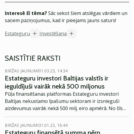
Interesē šī tēma?
Sāc sekot šiem atslēgas vārdiem un
saņem paziņojumus, kad ir pieejams jauns saturs!
Estateguru
Investēšana
SAISTĪTIE RAKSTI
BIRŽAS JAUNUMI
01.03.23, 14:34
Estateguru investori Baltijas valstīs ir
ieguldījuši vairāk nekā 500 miljonus
Pūļa finansēšanas platformas Estateguru investori
Baltijas nekustamo īpašumu sektoram ir izsnieguši
aizdevumus vairāk nekā 500 milj. eiro apmērā. No šīs
summas 344 milj. eiro ir veiksmīgi atmaksāti, savukārt
neatmaksātais portfelis sastāda 159 milj. eiro.
BIRŽAS JAUNUMI
31.01.23, 16:44
Estateguru finansētā summa pērn