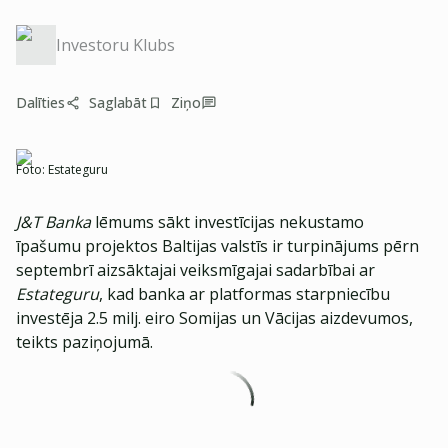
Investoru Klubs
Dalīties
Saglabāt
Ziņo
Foto:
Estateguru
J&T Banka
lēmums sākt investīcijas nekustamo
īpašumu projektos Baltijas valstīs ir turpinājums pērn
septembrī aizsāktajai veiksmīgajai sadarbībai ar
Estateguru
, kad banka ar platformas starpniecību
investēja 2.5 milj. eiro Somijas un Vācijas aizdevumos,
teikts paziņojumā.