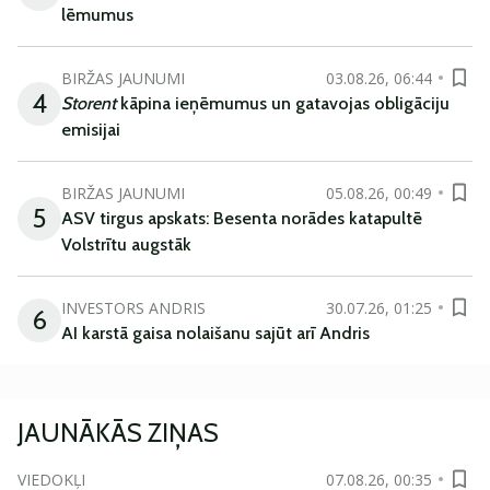
lēmumus
BIRŽAS JAUNUMI
03.08.26, 06:44
4
Storent
kāpina ieņēmumus un gatavojas obligāciju
emisijai
BIRŽAS JAUNUMI
05.08.26, 00:49
5
ASV tirgus apskats: Besenta norādes katapultē
Volstrītu augstāk
INVESTORS ANDRIS
30.07.26, 01:25
6
AI karstā gaisa nolaišanu sajūt arī Andris
JAUNĀKĀS ZIŅAS
VIEDOKĻI
07.08.26, 00:35