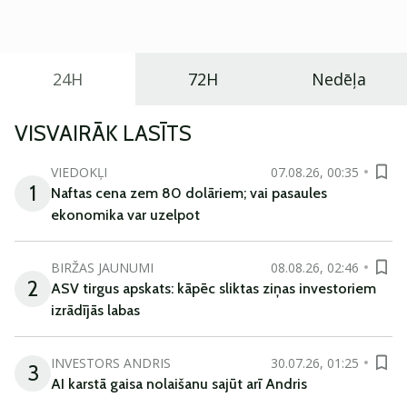
ikdienas vajadzībām.
24H
72H
Nedēļa
VISVAIRĀK LASĪTS
VIEDOKĻI
07.08.26, 00:35
1
Naftas cena zem 80 dolāriem; vai pasaules
ekonomika var uzelpot
BIRŽAS JAUNUMI
08.08.26, 02:46
2
ASV tirgus apskats: kāpēc sliktas ziņas investoriem
izrādījās labas
INVESTORS ANDRIS
30.07.26, 01:25
3
AI karstā gaisa nolaišanu sajūt arī Andris