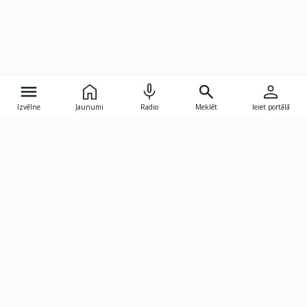
Izvēlne
Jaunumi
Radio
Meklēt
Ieiet portālā
Gunāra Astras iela 8B, Rīga, LV-1082
janis.skupelis@investoruklubs.lv
Abonē
Abonē jaunumus
Reklāma