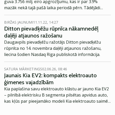
guva 3.756 milj. eiro apgrozījumu, kas ir par 3.9%
mazāk nekā tajā pašā laika periodā pērn. Tādējādi
uzņēmuma peļņa šajā periodā samazinājusies par
32.2% un bijusi 199 843 eiro apmērā.
BIRŽAS JAUNUMI
11.11.22, 14:27
Ditton pievadķēžu rūpnīca nākamnedēļ
daļēji atjaunos ražošanu
Daugavpils pievadķēžu ražotājs Ditton pievadķēžu
rūpnīca no 14. novembra daļēji atjaunos ražošanu,
liecina šodien Nasdaq Riga publiskotā informācija.
SATURA MĀRKETINGS
02.06.26, 08:46
Jaunais Kia EV2: kompakts elektroauto
ģimenes vajadzībām
Kia paplašina savu elektroauto klāstu ar jauno Kia EV2
– pilnībā elektrisku B segmenta pilsētas apvidus auto,
kas kļūs par pieejamāko modeli Kia elektroauto saimē
Eiropā. Modelis izstrādāts ar mērķi piedāvāt ģimenēm
praktisku un tehnoloģiski modernu automobili