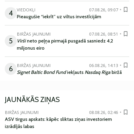
VIEDOKĻI
07.08.26, 09:07
4
Pieaugušie “iekrīt” uz viltus investīcijām
BIRŽAS JAUNUMI
07.08.26, 08:51
5
Virši
neto peļņa pirmajā pusgadā sasniedz 4,2
miljonus eiro
BIRŽAS JAUNUMI
06.08.26, 14:13
6
Signet Baltic Bond Fund
iekļauts
Nasdaq Riga
biržā
JAUNĀKĀS ZIŅAS
BIRŽAS JAUNUMI
08.08.26, 02:46
ASV tirgus apskats: kāpēc sliktas ziņas investoriem
izrādījās labas