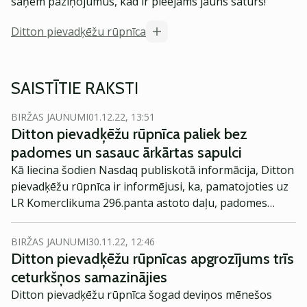
saņem paziņojumus, kad ir pieejams jauns saturs!
Ditton pievadķēžu rūpnīca
SAISTĪTIE RAKSTI
BIRŽAS JAUNUMI
01.12.22, 13:51
Ditton pievadķēžu rūpnīca paliek bez
padomes un sasauc ārkārtas sapulci
Kā liecina šodien Nasdaq publiskotā informācija, Ditton
pievadķēžu rūpnīca ir informējusi, ka, pamatojoties uz
LR Komerclikuma 296.panta astoto daļu, padomes
locekļi Oto Dzenis un Boriss Matvejevs pēc savas
iniciatīvas ir atstājuši padomes locekļa amatu.
BIRŽAS JAUNUMI
30.11.22, 12:46
Ditton pievadķēžu rūpnīcas apgrozījums trīs
ceturkšņos samazinājies
Ditton pievadķēžu rūpnīca šogad deviņos mēnešos