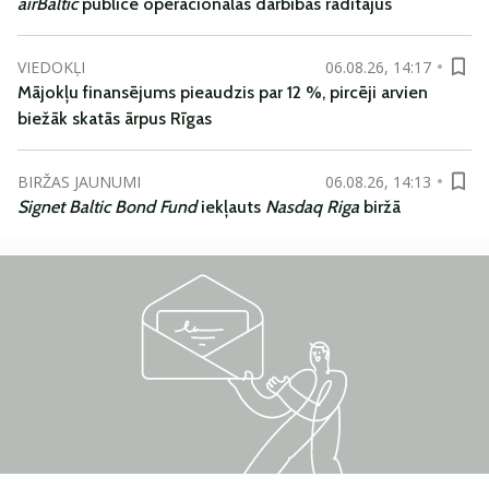
airBaltic
publicē operacionālās darbības rādītājus
VIEDOKĻI
06.08.26, 14:17
Mājokļu finansējums pieaudzis par 12 %, pircēji arvien
biežāk skatās ārpus Rīgas
BIRŽAS JAUNUMI
06.08.26, 14:13
Signet Baltic Bond Fund
iekļauts
Nasdaq Riga
biržā