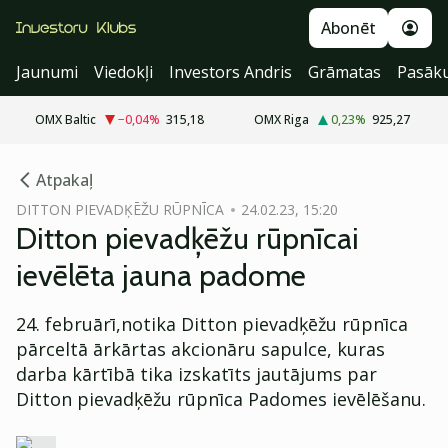
Abonēt
Jaunumi
Viedokļi
Investors Andris
Grāmatas
Pasāk
OMX Baltic
−0,04
%
315,18
OMX Riga
0,23
%
925,27
cebook
Atpakaļ
Twitter)
DITTON PIEVADĶĒŽU RŪPNĪCA
24.02.23, 15:20
Ditton pievadķēžu rūpnīcai
kedIn
ievēlēta jauna padome
ail
24. februārī,notika Ditton pievadķēžu rūpnīca
k
pārceltā ārkārtas akcionāru sapulce, kuras
darba kārtībā tika izskatīts jautājums par
Ditton pievadķēžu rūpnīca Padomes ievēlēšanu.