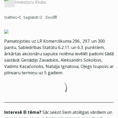
Investoru Klubs
Dalīties
Saglabāt
Ziņo
Pamatojoties uz LR Komerclikuma 296., 297. un 300.
pantu, Sabiedrības Statūtu 6.2.11. un 6.3. punktiem,
ārkārtas akcionāru sapulce nolēma ievēlēt padomi šādā
sastāvā: Genādijs Zavadskis, Aleksandrs Sokolovs,
Vadims Kazačonoks, Nataļja Ignatova, Oļegs Isupovs ar
pilnvaru termiņu uz 5 gadiem.
Interesē šī tēma?
Sāc sekot šiem atslēgas vārdiem un