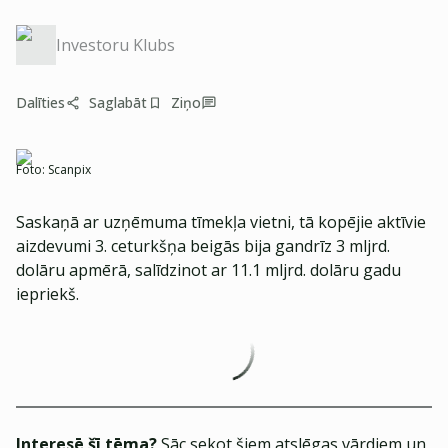
Investoru Klubs
Dalīties
Saglabāt
Ziņo
Foto:
Scanpix
Saskaņā ar uzņēmuma tīmekļa vietni, tā kopējie aktīvie
aizdevumi 3. ceturkšņa beigās bija gandrīz 3 mljrd.
dolāru apmērā, salīdzinot ar 11.1 mljrd. dolāru gadu
iepriekš.
Interesē šī tēma?
Sāc sekot šiem atslēgas vārdiem un