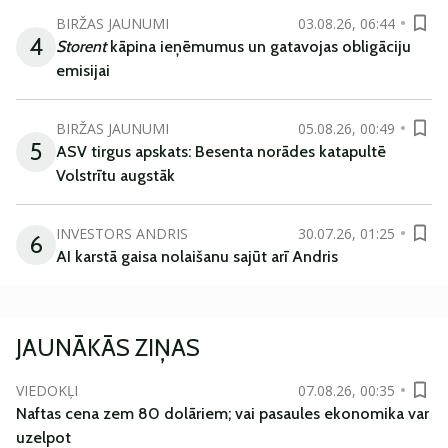
BIRŽAS JAUNUMI
03.08.26, 06:44
4
Storent
kāpina ieņēmumus un gatavojas obligāciju
emisijai
BIRŽAS JAUNUMI
05.08.26, 00:49
5
ASV tirgus apskats: Besenta norādes katapultē
Volstrītu augstāk
INVESTORS ANDRIS
30.07.26, 01:25
6
AI karstā gaisa nolaišanu sajūt arī Andris
JAUNĀKĀS ZIŅAS
VIEDOKĻI
07.08.26, 00:35
Naftas cena zem 80 dolāriem; vai pasaules ekonomika var
uzelpot