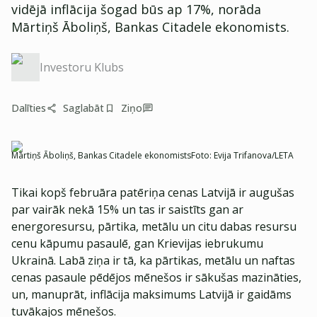
vidējā inflācija šogad būs ap 17%, norāda
Mārtiņš Āboliņš, Bankas Citadele ekonomists.
Investoru Klubs
Dalīties
Saglabāt
Ziņo
Mārtiņš Āboliņš, Bankas Citadele ekonomists
Foto:
Evija Trifanova/LETA
Tikai kopš februāra patēriņa cenas Latvijā ir augušas
par vairāk nekā 15% un tas ir saistīts gan ar
energoresursu, pārtika, metālu un citu dabas resursu
cenu kāpumu pasaulē, gan Krievijas iebrukumu
Ukrainā. Labā ziņa ir tā, ka pārtikas, metālu un naftas
cenas pasaule pēdējos mēnešos ir sākušas mazināties,
un, manuprāt, inflācija maksimums Latvijā ir gaidāms
tuvākajos mēnešos.