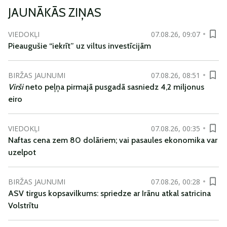
JAUNĀKĀS ZIŅAS
VIEDOKĻI
07.08.26, 09:07
Pieaugušie “iekrīt” uz viltus investīcijām
BIRŽAS JAUNUMI
07.08.26, 08:51
Virši
neto peļņa pirmajā pusgadā sasniedz 4,2 miljonus
eiro
VIEDOKĻI
07.08.26, 00:35
Naftas cena zem 80 dolāriem; vai pasaules ekonomika var
uzelpot
BIRŽAS JAUNUMI
07.08.26, 00:28
ASV tirgus kopsavilkums: spriedze ar Irānu atkal satricina
Volstrītu