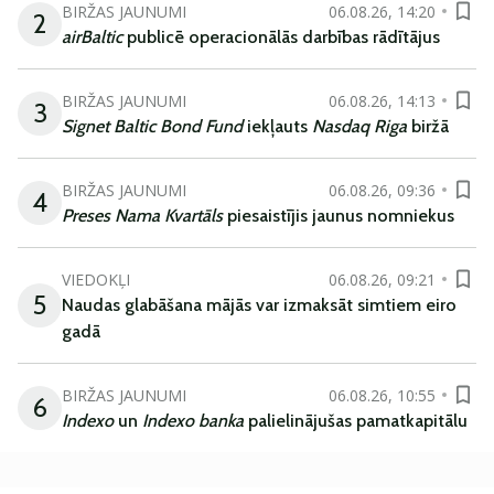
BIRŽAS JAUNUMI
06.08.26, 14:20
2
airBaltic
publicē operacionālās darbības rādītājus
BIRŽAS JAUNUMI
06.08.26, 14:13
3
Signet Baltic Bond Fund
iekļauts
Nasdaq Riga
biržā
BIRŽAS JAUNUMI
06.08.26, 09:36
4
Preses Nama Kvartāls
piesaistījis jaunus nomniekus
VIEDOKĻI
06.08.26, 09:21
5
Naudas glabāšana mājās var izmaksāt simtiem eiro
gadā
BIRŽAS JAUNUMI
06.08.26, 10:55
6
Indexo
un
Indexo banka
palielinājušas pamatkapitālu