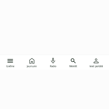
Izvēlne
Jaunumi
Radio
Meklēt
Ieiet portālā
Gunāra Astras iela 8B, Rīga, LV-1082
janis.skupelis@investoruklubs.lv