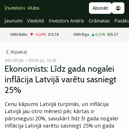
Abonēt
Jaunumi
Viedokļi
Investors Andris
Grāmatas
Pasāk
OMX Baltic
−0,04
%
315,18
OMX Riga
0,23
%
925,27
cebook
Atpakaļ
Twitter)
INFLĀCIJA
09.09.22, 10:29
Ekonomists: Līdz gada nogalei
kedIn
inflācija Latvijā varētu sasniegt
ail
25%
k
Cenu kāpums Latvijā turpinās, un inflācija
Latvijā jau otro mēnesī pēc kārtas ir
pārsniegusi 20%, savukārt līdz šī gada nogalei
inflācija Latvijā varētu sasniegt 25% un gada