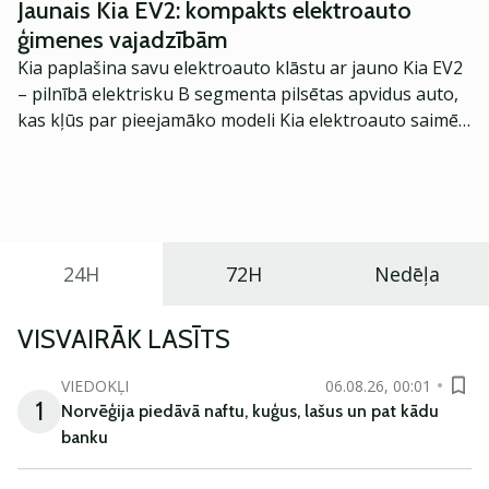
Jaunais Kia EV2: kompakts elektroauto
ģimenes vajadzībām
Kia paplašina savu elektroauto klāstu ar jauno Kia EV2
– pilnībā elektrisku B segmenta pilsētas apvidus auto,
kas kļūs par pieejamāko modeli Kia elektroauto saimē
Eiropā. Modelis izstrādāts ar mērķi piedāvāt ģimenēm
praktisku un tehnoloģiski modernu automobili
ikdienas vajadzībām.
24H
72H
Nedēļa
VISVAIRĀK LASĪTS
VIEDOKĻI
06.08.26, 00:01
1
Norvēģija piedāvā naftu, kuģus, lašus un pat kādu
banku