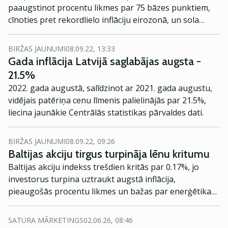
paaugstinot procentu likmes par 75 bāzes punktiem,
cīnoties pret rekordlielo inflāciju eirozonā, un sola
turpināt likmju paaugstināšanu.
BIRŽAS JAUNUMI
08.09.22, 13:33
Gada inflācija Latvijā saglabājas augsta -
21.5%
2022. gada augustā, salīdzinot ar 2021. gada augustu,
vidējais patēriņa cenu līmenis palielinājās par 21.5%,
liecina jaunākie Centrālās statistikas pārvaldes dati.
BIRŽAS JAUNUMI
08.09.22, 09:26
Baltijas akciju tirgus turpināja lēnu kritumu
Baltijas akciju indekss trešdien kritās par 0.17%, jo
investorus turpina uztraukt augstā inflācija,
pieaugošās procentu likmes un bažas par enerģētikas
jautājumu.
SATURA MĀRKETINGS
02.06.26, 08:46