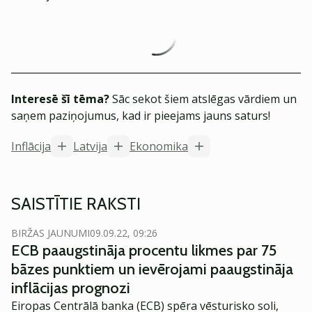
Interesē šī tēma?
Sāc sekot šiem atslēgas vārdiem un
saņem paziņojumus, kad ir pieejams jauns saturs!
Inflācija
Latvija
Ekonomika
SAISTĪTIE RAKSTI
BIRŽAS JAUNUMI
09.09.22, 09:26
ECB paaugstināja procentu likmes par 75
bāzes punktiem un ievērojami paaugstināja
inflācijas prognozi
Eiropas Centrālā banka (ECB) spēra vēsturisko soli,