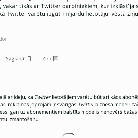
 vakar tikās ar Twitter darbiniekiem, kur izklāstīja 
ā Twitter varētu iegūt miljardu lietotāju, vēsta ziņ
dor
Saglabāt
Ziņo
jā ar ideju, ka
Twitter
lietotājiem varētu būt arī kāds abon
a arī reklāmas joprojām ir svarīgas
Twitter
biznesa modelī, ta
ess, gan uz abonementiem balstīts modelis nenovērš bažas
ntu izmantošanu.