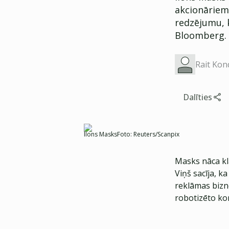
akcionāriem,
redzējumu, k
Bloomberg.
Rait Kon
Dalīties
Īlons Masks
Foto:
Reuters/Scanpix
Masks nāca kla
Viņš sacīja, k
reklāmas bizn
robotizēto ko