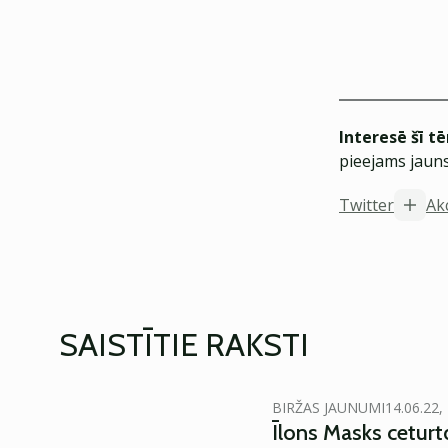
Interesē šī t
pieejams jauns
Twitter
Akc
SAISTĪTIE RAKSTI
BIRŽAS JAUNUMI
14.06.22,
Īlons Masks ceturt