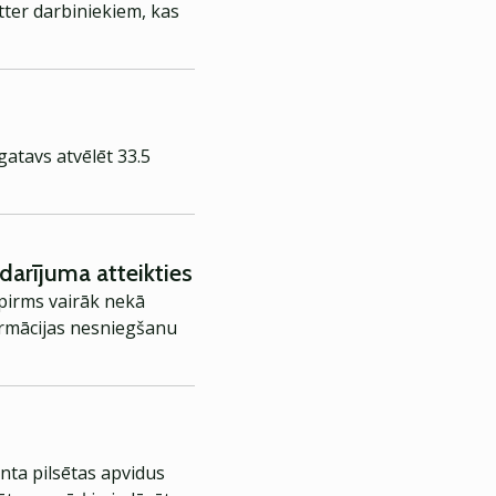
tter darbiniekiem, kas
gatavs atvēlēt 33.5
darījuma atteikties
 pirms vairāk nekā
rmācijas nesniegšanu
nta pilsētas apvidus