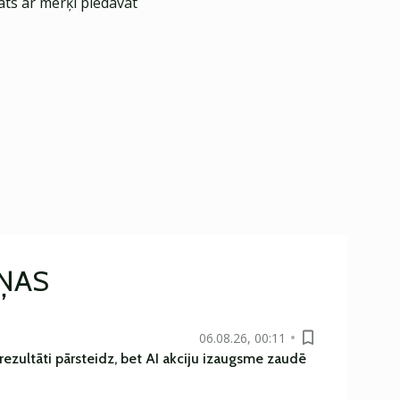
āts ar mērķi piedāvāt
IŅAS
06.08.26, 00:11
rezultāti pārsteidz, bet AI akciju izaugsme zaudē