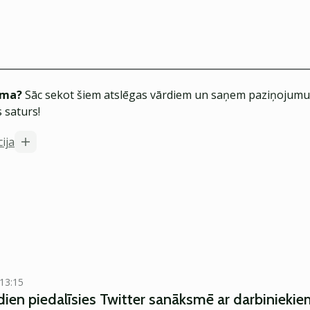
ēma?
Sāc sekot šiem atslēgas vārdiem un saņem paziņojumus
 saturs!
ija
 13:15
dien piedalīsies Twitter sanāksmē ar darbinieki