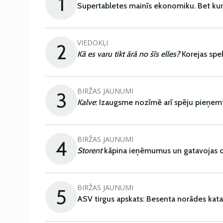
1
Supertabletes mainīs ekonomiku. Bet kur
VIEDOKĻI
2
Kā es varu tikt ārā no šīs elles?
Korejas spe
BIRŽAS JAUNUMI
3
Kalve
: Izaugsme nozīmē arī spēju pieņem
BIRŽAS JAUNUMI
4
Storent
kāpina ieņēmumus un gatavojas ob
BIRŽAS JAUNUMI
5
ASV tirgus apskats: Besenta norādes kata