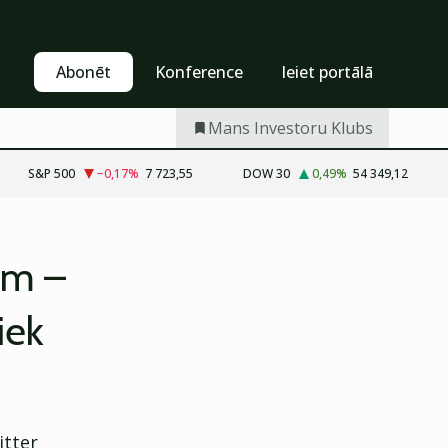
Pašapkalpošanās
Abonēt
Abonēt
Konference
Ieiet portālā
Mans Investoru Klubs
S&P 500
−0,17
%
7 723,55
DOW 30
0,49
%
54 349,12
iem –
iek
itter