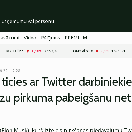
Pasākumi
Video
Pētījums
PREMIUM
OMX Tallinn
−0,18
%
2 154,46
OMX Vilnius
−0,1
%
1 505,31
6.22, 12:28
ticies ar Twitter darbiniek
īzu pirkuma pabeigšanu net
(Elon Musk), kurš izteicis pirkšanas piedāvājumu Tw