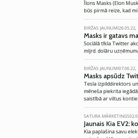
Īlons Masks (Elon Musk)
būs pirmā reize, kad mi
BIRŽAS JAUNUMI
26.05.22,
Masks ir gatavs ma
Sociālā tīkla Twitter ak
mljrd. dolāru uzņēmuma
BIRŽAS JAUNUMI
07.06.22,
Masks apsūdz Twitt
Tesla izpilddirektors u
mēneša piekrita iegād
saistībā ar viltus konti
SATURA MĀRKETINGS
02.0
Jaunais Kia EV2: 
Kia paplašina savu elek