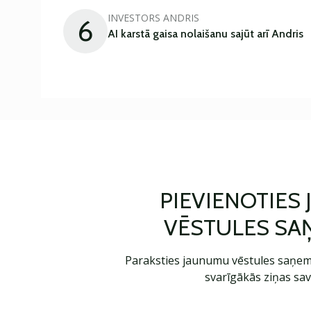
INVESTORS ANDRIS
6
AI karstā gaisa nolaišanu sajūt arī Andris
PIEVIENOTIES
VĒSTULES SA
Paraksties jaunumu vēstules saņem
svarīgākās ziņas sav