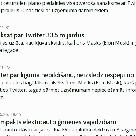
 ceturtdien plāno piedalīties visaptverošā sanāksmē ar Twi
ljardieris runās tieši ar uzņēmuma darbiniekiem.
 15:31
ksāt par Twitter 33.5 mijardus
cijas uzlēca, kad kļuva skaidrs, ka Īlons Masks (Elon Musk) ir 
 iegādei.
 10:22
er par līguma nepildīšanu, neizslēdz iespēju no 
n pasaules bagātākais cilvēks Īlons Masks (Elon Musk), kurš
āties Twitter, tagad pārmet uzņēmumam nepieciešamās info
em.
6.26, 08:46
kompakts elektroauto ģimenes vajadzībām
troauto klāstu ar jauno Kia EV2 – pilnībā elektrisku B segme