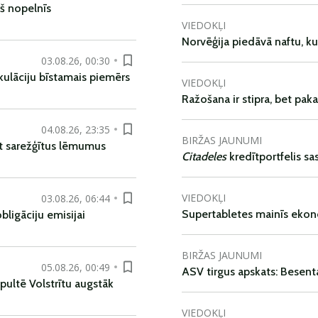
š nopelnīs
VIEDOKĻI
Norvēģija piedāvā naftu, k
03.08.26, 00:30
kulāciju bīstamais piemērs
VIEDOKĻI
Ražošana ir stipra, bet pak
04.08.26, 23:35
BIRŽAS JAUNUMI
t sarežģītus lēmumus
Citadeles
kredītportfelis s
VIEDOKĻI
03.08.26, 06:44
Supertabletes mainīs ekon
ligāciju emisijai
BIRŽAS JAUNUMI
05.08.26, 00:49
ASV tirgus apskats: Besent
pultē Volstrītu augstāk
VIEDOKĻI