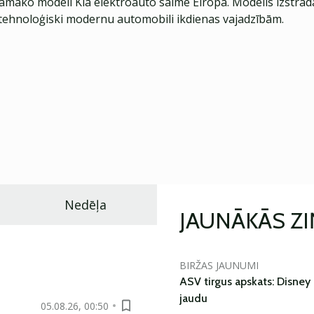
jamāko modeli Kia elektroauto saimē Eiropā. Modelis izstrād
ehnoloģiski modernu automobili ikdienas vajadzībām.
Nedēļa
JAUNĀKĀS Z
BIRŽAS JAUNUMI
ASV tirgus apskats: Disney 
jaudu
05.08.26, 00:50