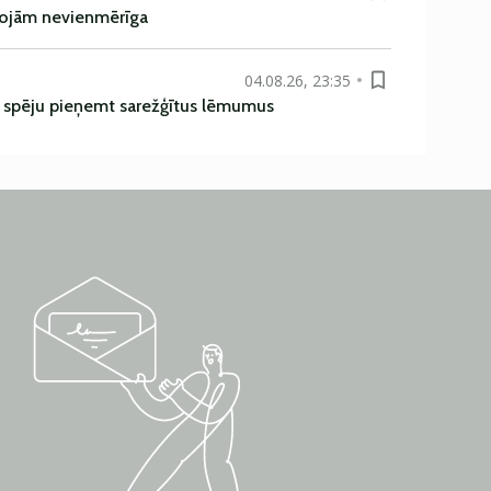
rojām nevienmērīga
04.08.26, 23:35
ī spēju pieņemt sarežģītus lēmumus