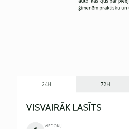
auto, kas kļūs par piee
ģimenēm praktisku un t
24H
72H
VISVAIRĀK LASĪTS
VIEDOKĻI