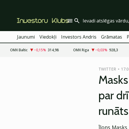
Jaunumi
Viedokļi
Investors Andris
Grāmatas
OMX Baltic
−0,15
%
314,98
OMX Riga
−0,03
%
928,3
cebook
TWITTER
17.0
Twitter)
Masks 
kedIn
par dr
ail
runāts
k
Īlons Masks 