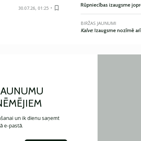
Rūpniecības izaugsme jop
30.07.26, 01:25
BIRŽAS JAUNUMI
Kalve
: Izaugsme nozīmē ar
 JAUNUMU
ŅĒMĒJIEM
šanai un ik dienu saņemt
ā e-pastā.