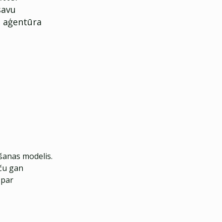
savu
u aģentūra
ēšanas modelis.
ču gan
 par