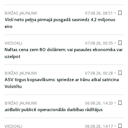
BIRŽAS JAUNUMI
07.08.26, 08:51
Virši
neto peļņa pirmajā pusgadā sasniedz 4,2 miljonus
eiro
VIEDOKĻI
07.08.26, 00:35
Naftas cena zem 80 dolāriem; vai pasaules ekonomika var
uzelpot
BIRŽAS JAUNUMI
07.08.26, 00:28
ASV tirgus kopsavilkums: spriedze ar Irānu atkal satricina
Volstrītu
BIRŽAS JAUNUMI
06.08.26, 14:20
airBaltic
publicē operacionālās darbības rādītājus
VIEDOKĻI
06.08.26, 14:17