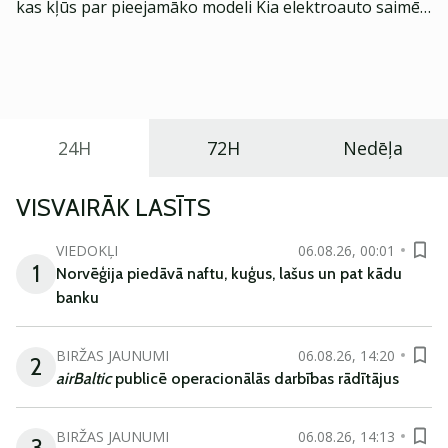
kas kļūs par pieejamāko modeli Kia elektroauto saimē
Eiropā. Modelis izstrādāts ar mērķi piedāvāt ģimenēm
praktisku un tehnoloģiski modernu automobili
ikdienas vajadzībām.
24H
72H
Nedēļa
VISVAIRĀK LASĪTS
VIEDOKĻI
06.08.26, 00:01
1
Norvēģija piedāvā naftu, kuģus, lašus un pat kādu
banku
BIRŽAS JAUNUMI
06.08.26, 14:20
2
airBaltic
publicē operacionālās darbības rādītājus
BIRŽAS JAUNUMI
06.08.26, 14:13
3