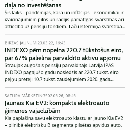
sākotnējo piedāvājumu (IPO) un veidot klientiem
daļa no investēšanas
draudzīgāko banku Latvijā. Par INDEXO meitas
Šis laiks - pandēmijas, kara un inflācijas - ekonomikai ir
uzņēmuma Indexo Atklātais Pensiju Fonds valdes
izaicinājumiem pilns un radījis pamatīgas svārstības arī
locekli iecelts Atis Rektiņš.
attiecībā uz pensiju fondiem. Taču īstermiņa svārstības
ir bijušas visos laikos, pat neatkarīgi no dažādiem
notikumiem pasaulē. Tāpēc svarīgāk ir sekot līdzi
BIRŽAS JAUNUMI
23.03.22, 16:43
ekonomikas un pensiju fondu attīstībai ilgākā laika
INDEXO pērn nopelna 220.7 tūkstošus eiro,
periodā, norāda pensiju pārvaldnieka Indexo valdes
par 67% palielina pārvaldīto aktīvu apjomu
priekšsēdētājs Valdis Siksnis.
Straujāk augošais pensiju pārvaldītājs Latvijā IPAS
INDEXO pagājušo gadu noslēdzis ar 220.7 tūkst. eiro
peļņu pretēji 10.7 tūkst. zaudējumiem 2020. gadā.
INDEXO pensiju plānu dalībnieku skaits 2021. gadā
pieauga par 33%, sasniedzot 64.8 tūkst. Uzņēmuma
SATURA MĀRKETINGS
02.06.26, 08:46
pārvaldīto aktīvu vērtība pērnā beigās sasniedza 468
Jaunais Kia EV2: kompakts elektroauto
milj. eiro, pieaugot par 190 milj., kas ir 67% izaugsme
ģimenes vajadzībām
gada laikā.
Kia paplašina savu elektroauto klāstu ar jauno Kia EV2
– pilnībā elektrisku B segmenta pilsētas apvidus auto,