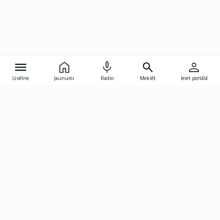
Izvēlne
Jaunumi
Radio
Meklēt
Ieiet portālā
Gunāra Astras iela 8B, Rīga, LV-1082
janis.skupelis@investoruklubs.lv
Abonē
Abonē jaunumus
Reklāma