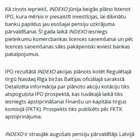
Kā ziņots iepriekš,
INDEXO
jūnija beigās plāno īstenot
IPO, kura mērķis ir piesaistīt investīcijas, lai dibinātu
banku papildus jau esošajai pensiju uzkrājuma
pārvaldīšanai. Šī gada laikā
INDEXO
iesniegs
pieteikumu komercbankas licences saņemšanai un pēc
licences saņemšanas sāks pakāpeniski ieviest bankas
pakalpojumus.
IPO rezultātā
INDEXO
akcijas plānots kotēt Regulētajā
tirgū Nasdaq Rīga biržas Baltijas oficiālajā sarakstā.
Detalizēta informācija par plānoto akciju kotāciju tiks
atspoguļota IPO prospektā, kas tuvākajā laikā tiks
iesniegts apstiprināšanai Finanšu un kapitāla tirgus
komisijā (FKTK). Prospekts tiks publicēts pēc FKTK
apstiprinājuma.
INDEXO
ir straujāk augošais pensiju pārvaldītājs Latvijā