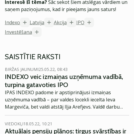
Interesē šī tēma?
Sāc sekot šiem atslēgas vārdiem un
saņem paziņojumus, kad ir pieejams jauns saturs!
Indexo
Latvija
Akcija
IPO
Investēšana
SAISTĪTIE RAKSTI
BIRŽAS JAUNUMI
25.05.22, 08:43
INDEXO veic izmaiņas uzņēmuma vadībā,
turpina gatavoties IPO
IPAS INDEXO padome ir apstiprinājusi izmaiņas
uzņēmuma vadībā – par valdes locekli iecelta Ieva
Margeviča, bet valdi atstāj Iļja Arefjevs. Valdē darbu
turpinās valdes priekšsēdētājs Valdis Siksnis un
Henriks Karmo. Izmaiņas vadības komandā palīdzēs
VIEDOKĻI
18.05.22, 10:21
īstenot uzņēmuma stratēģiskos plānus, veikt akciju
Aktuālais pensiju plānos: tirgus svārstības ir