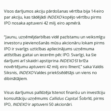
Visos darījumos akciju pārdošanas vērtība bija 14 eiro
par akciju, kas tādējādi
INDEXO
kopējo vērtību pirms
IPO nosaka aptuveni 42 milj. eiro apmērā.
“Jaunu, uzņēmējdarbības vidē pazīstamu un veiksmīgu
investoru pievienošanās mūsu akcionāru lokam pirms
IPO ir svarīgs uzticības apliecinājums uzņēmuma
attīstības gaitai un iecerēm pēc IPO. Svarīgi, ka šie
darījumi arī skaidri apstiprina
INDEXO
šī brīža
novērtējumu aptuveni 42 milj. eiro līmenī,” saka Valdis
Siksnis,
INDEXO
Valdes priekšsēdētājs un viens no
dibinātājiem.
Visus darījumus palīdzēja īstenot finanšu un investīciju
konsultāciju uzņēmums
Callidus Capital
. Šobrīd, pirms
IPO,
INDEXO
ir aptuveni 50 akcionāri.