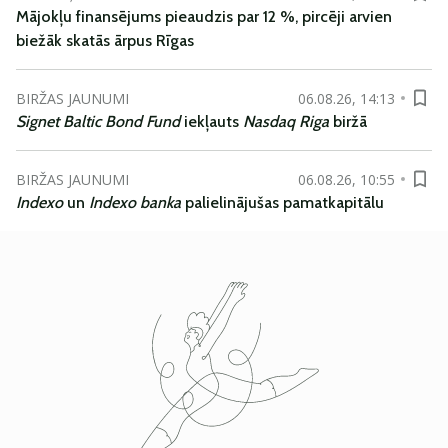
Mājokļu finansējums pieaudzis par 12 %, pircēji arvien
biežāk skatās ārpus Rīgas
BIRŽAS JAUNUMI
06.08.26, 14:13
Signet Baltic Bond Fund
iekļauts
Nasdaq Riga
biržā
BIRŽAS JAUNUMI
06.08.26, 10:55
Indexo
un
Indexo banka
palielinājušas pamatkapitālu