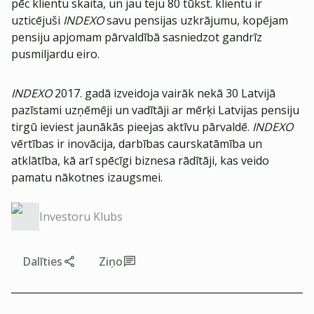
pēc klientu skaita, un jau teju 80 tūkst. klientu ir
uzticējuši
INDEXO
savu pensijas uzkrājumu, kopējam
pensiju apjomam pārvaldībā sasniedzot gandrīz
pusmiljardu eiro.
INDEXO
2017. gadā izveidoja vairāk nekā 30 Latvijā
pazīstami uzņēmēji un vadītāji ar mērķi Latvijas pensiju
tirgū ieviest jaunākās pieejas aktīvu pārvaldē.
INDEXO
vērtības ir inovācija, darbības caurskatāmība un
atklātība, kā arī spēcīgi biznesa rādītāji, kas veido
pamatu nākotnes izaugsmei.
Investoru Klubs
Dalīties
Ziņo