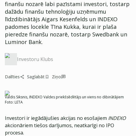
finanšu nozarē labi pazīstami investori, tostarp
dažādu finanšu tehnoloģiju uzņēmumu
līdzdibinātājs Aigars Kesenfelds un INDEXO
padomes locekle Tīna Kukka, kurai ir plaša
pieredze finanšu nozarē, tostarp Swedbank un
Luminor Bank.
Investoru Klubs
Dalīties
Saglabāt
Ziņo
Valdis Siksnis, INDEXO Valdes priekšsēdētājs un viens no dibinātājiem
Foto:
LETA
Investori ir iegādājušies akcijas no esošajiem
INDEXO
akcionāriem tiešos darījumos, neatkarīgi no IPO
procesa.