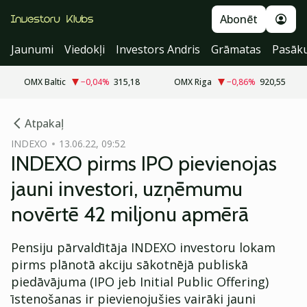
Abonēt
Jaunumi
Viedokļi
Investors Andris
Grāmatas
Pasāk
OMX Baltic
−0,04
%
315,18
OMX Riga
−0,86
%
920,55
cebook
cebook
Atpakaļ
Twitter)
Twitter)
INDEXO
13.06.22, 09:52
INDEXO pirms IPO pievienojas
kedIn
kedIn
jauni investori, uzņēmumu
ail
ail
novērtē 42 miljonu apmērā
k
k
Pensiju pārvaldītāja INDEXO investoru lokam
pirms plānotā akciju sākotnējā publiskā
piedāvājuma (IPO jeb Initial Public Offering)
īstenošanas ir pievienojušies vairāki jauni