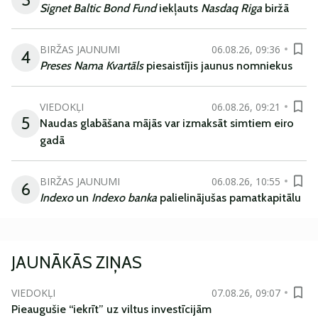
Signet Baltic Bond Fund
iekļauts
Nasdaq Riga
biržā
BIRŽAS JAUNUMI
06.08.26, 09:36
4
Preses Nama Kvartāls
piesaistījis jaunus nomniekus
VIEDOKĻI
06.08.26, 09:21
5
Naudas glabāšana mājās var izmaksāt simtiem eiro
gadā
BIRŽAS JAUNUMI
06.08.26, 10:55
6
Indexo
un
Indexo banka
palielinājušas pamatkapitālu
JAUNĀKĀS ZIŅAS
VIEDOKĻI
07.08.26, 09:07
Pieaugušie “iekrīt” uz viltus investīcijām