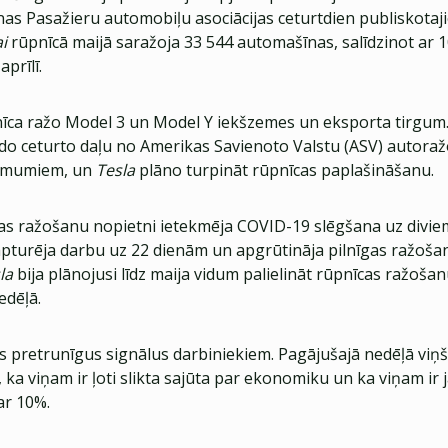
nas Pasažieru automobiļu asociācijas ceturtdien publiskotaj
ai
rūpnīcā maijā saražoja 33 544 automašīnas, salīdzinot ar 
prīlī.
īca ražo Model 3 un Model Y iekšzemes un eksporta tirgum
ido ceturto daļu no Amerikas Savienoto Valstu (ASV) autoraž
ēmumiem, un
Tesla
plāno turpināt rūpnīcas paplašināšanu.
s ražošanu nopietni ietekmēja COVID-19 slēgšana uz divi
apturēja darbu uz 22 dienām un apgrūtināja pilnīgas ražoša
la
bija plānojusi līdz maija vidum palielināt rūpnīcas ražošanu
edēļā.
s pretrunīgus signālus darbiniekiem. Pagājušajā nedēļā viņ
, ka viņam ir ļoti slikta sajūta par ekonomiku un ka viņam ir
ar 10%.