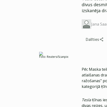
divus desmi
izskanēja dr
Jana Saa
Dalīties
Foto:
Reuters/Scanpix
Pēc Maska tei
atlaišanas dr
ražošanas" poz
kategorijā Ķīn
Tesla
Ķīnas ie
divas reizes, 