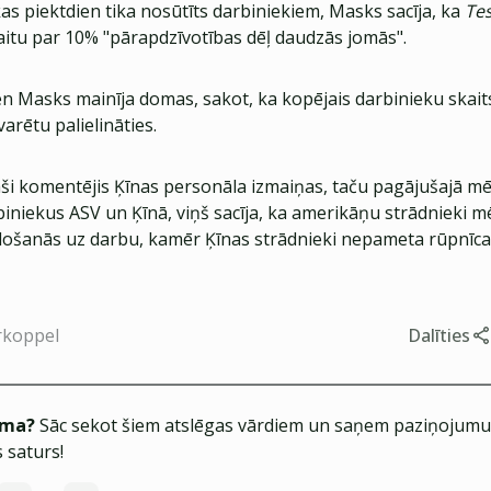
kas piektdien tika nosūtīts darbiniekiem, Masks sacīja, ka
Tes
aitu par 10% "pārapdzīvotības dēļ daudzās jomās".
n Masks mainīja domas, sakot, ka kopējais darbinieku skai
arētu palielināties.
ši komentējis Ķīnas personāla izmaiņas, taču pagājušajā mē
biniekus ASV un Ķīnā, viņš sacīja, ka amerikāņu strādnieki m
o došanās uz darbu, kamēr Ķīnas strādnieki nepameta rūpnīca
rkoppel
Dalīties
ēma?
Sāc sekot šiem atslēgas vārdiem un saņem paziņojumus
 saturs!