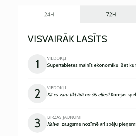
24H
72H
VISVAIRĀK LASĪTS
VIEDOKĻI
1
Supertabletes mainīs ekonomiku. Bet kur
VIEDOKĻI
2
Kā es varu tikt ārā no šīs elles?
Korejas spe
BIRŽAS JAUNUMI
3
Kalve
: Izaugsme nozīmē arī spēju pieņem