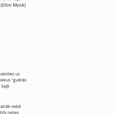
 (Elon Musk)
katoties uz
niekus "gudrās
 šajā
vairāk nekā
rīs reizes.