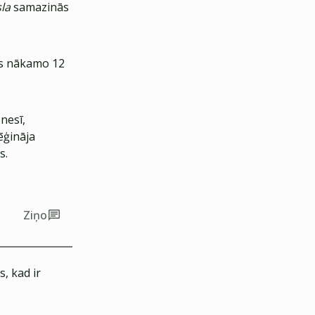
la
samazinās
ts nākamo 12
nesī,
ēģināja
s.
Ziņo
, kad ir