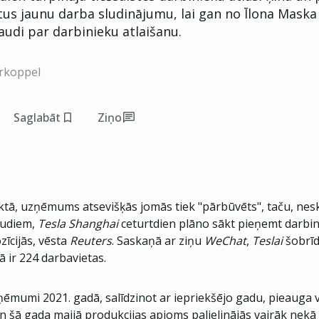
tus jaunu darba sludinājumu, lai gan no Īlona Maska
audi par darbinieku atlaišanu.
rkoppel
Saglabāt
Ziņo
ktā, uzņēmums atsevišķās jomās tiek "pārbūvēts", taču, nes
audiem,
Tesla Shanghai
ceturtdien plāno sākt pieņemt darbi
īcijās, vēsta
Reuters
. Saskaņā ar ziņu
WeChat
,
Teslai
šobrīd
ā ir 224 darbavietas.
ņēmumi 2021. gadā, salīdzinot ar iepriekšējo gadu, pieauga 
un šā gada maijā produkcijas apjoms palielinājās vairāk nekā t