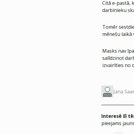
Citā e-pastā, 
darbinieku sk
Tomēr sestdie
mēnešu laikā v
Masks nav īpa
salīdzinot dar
izvairīties n
Jana Saa
Interesē šī t
pieejams jauns