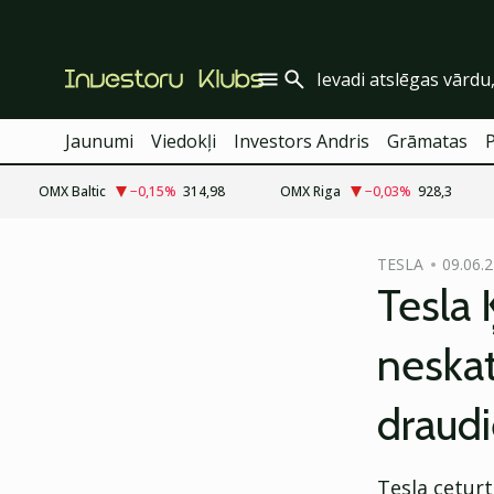
Jaunumi
Viedokļi
Investors Andris
Grāmatas
OMX Baltic
−0,15
%
314,98
OMX Riga
−0,03
%
928,3
cebook
cebook
TESLA
09.06.2
Twitter)
Twitter)
Tesla 
kedIn
kedIn
neskat
ail
ail
draud
k
k
Tesla ceturt