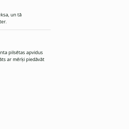
ksa, un tā
ter.
nta pilsētas apvidus
āts ar mērķi piedāvāt