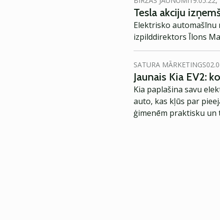
BIRŽAS JAUNUMI
19.05.22,
Tesla akciju izņe
Elektrisko automašīnu r
izpilddirektors Īlons M
SATURA MĀRKETINGS
02.0
Jaunais Kia EV2: 
Kia paplašina savu elek
auto, kas kļūs par piee
ģimenēm praktisku un t