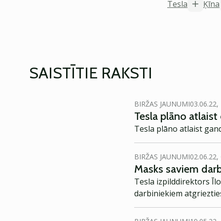
Tesla
Ķīna
SAISTĪTIE RAKSTI
BIRŽAS JAUNUMI
03.06.22,
Tesla plāno atlais
Tesla plāno atlaist gan
BIRŽAS JAUNUMI
02.06.22,
Masks saviem darbi
Tesla izpilddirektors Ī
darbiniekiem atgrieztie