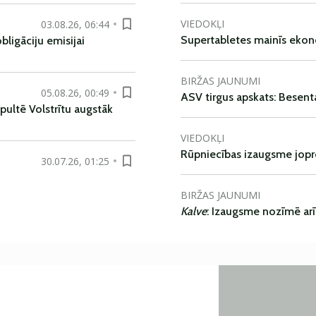
VIEDOKĻI
03.08.26, 06:44
Supertabletes mainīs ekon
ligāciju emisijai
BIRŽAS JAUNUMI
05.08.26, 00:49
ASV tirgus apskats: Besent
pultē Volstrītu augstāk
VIEDOKĻI
Rūpniecības izaugsme jop
30.07.26, 01:25
BIRŽAS JAUNUMI
Kalve
: Izaugsme nozīmē ar