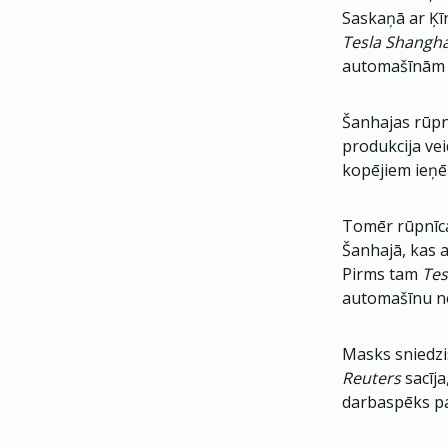
Saskaņā ar Ķī
Tesla Shangh
automašīnām a
Šanhajas rūpn
produkcija ve
kopējiem ieņ
Tomēr rūpnīca
Šanhajā, kas 
Pirms tam
Tes
automašīnu n
Masks sniedzi
Reuters
sacīja
darbaspēks p