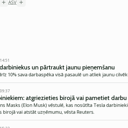
ASV
 14:51
t darbiniekus un pārtraukt jaunu pieņemšanu
drīz 10% sava darbaspēka visā pasaulē un atliek jaunu cilv
 09:37
niekiem: atgriezieties birojā vai pametiet darbu
lons Masks (Elon Musk) vēstulē, kas nosūtīta Tesla darbinie
s birojā vai atstāt uzņēmumu, vēsta Reuters.