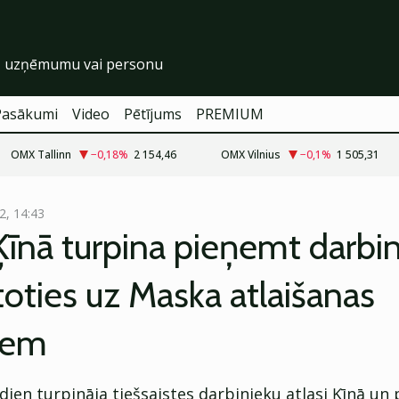
Pasākumi
Video
Pētījums
PREMIUM
OMX Tallinn
−0,18
%
2 154,46
OMX Vilnius
−0,1
%
1 505,31
2, 14:43
Ķīnā turpina pieņemt darbin
oties uz Maska atlaišanas
iem
dien turpināja tiešsaistes darbinieku atlasi Ķīnā un 