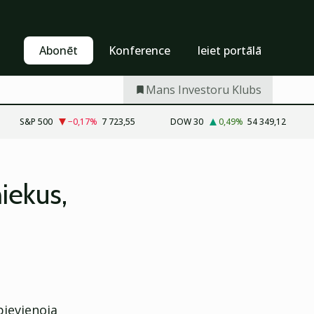
Pašapkalpošanās
Abonēt
Abonēt
Konference
Ieiet portālā
Mans Investoru Klubs
S&P 500
−0,17
%
7 723,55
DOW 30
0,49
%
54 349,12
iekus,
pievienoja