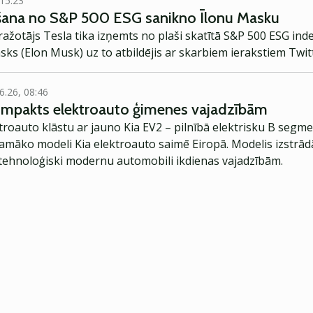
 15:23
mšana no S&P 500 ESG sanikno Īlonu Masku
ažotājs Tesla tika izņemts no plaši skatītā S&P 500 ESG inde
asks (Elon Musk) uz to atbildējis ar skarbiem ierakstiem Twit
6.26, 08:46
kompakts elektroauto ģimenes vajadzībām
troauto klāstu ar jauno Kia EV2 – pilnībā elektrisku B segme
jamāko modeli Kia elektroauto saimē Eiropā. Modelis izstrād
ehnoloģiski modernu automobili ikdienas vajadzībām.