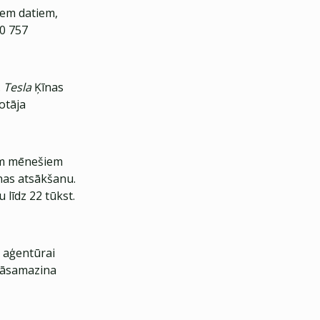
iem datiem,
10 757
.
Tesla
Ķīnas
otāja
em mēnešiem
nas atsākšanu.
 līdz 22 tūkst.
š aģentūrai
 jāsamazina