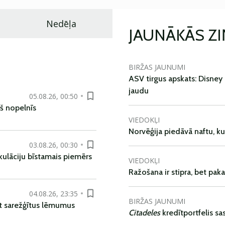
Nedēļa
JAUNĀKĀS Z
BIRŽAS JAUNUMI
ASV tirgus apskats: Disney 
jaudu
05.08.26, 00:50
š nopelnīs
VIEDOKĻI
Norvēģija piedāvā naftu, k
03.08.26, 00:30
kulāciju bīstamais piemērs
VIEDOKĻI
Ražošana ir stipra, bet pak
04.08.26, 23:35
BIRŽAS JAUNUMI
t sarežģītus lēmumus
Citadeles
kredītportfelis s