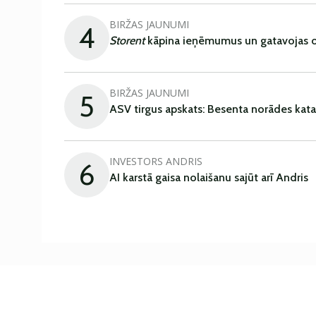
BIRŽAS JAUNUMI
4
Storent
kāpina ieņēmumus un gatavojas ob
BIRŽAS JAUNUMI
5
ASV tirgus apskats: Besenta norādes kata
INVESTORS ANDRIS
6
AI karstā gaisa nolaišanu sajūt arī Andris