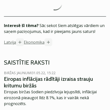
Interesē šī tēma?
Sāc sekot šiem atslēgas vārdiem un
saņem paziņojumus, kad ir pieejams jauns saturs!
Latvija
Ekonomika
SAISTĪTIE RAKSTI
BIRŽAS JAUNUMI
31.05.22, 15:22
Eiropas inflācijas rādītāji izraisa strauju
kritumu biržās
Eiropas biržas šodien piedzīvoja lejupslīdi, inflācijai
eirozonā pieaugot līdz 8.1%, kas ir vairāk nekā
prognozēts.