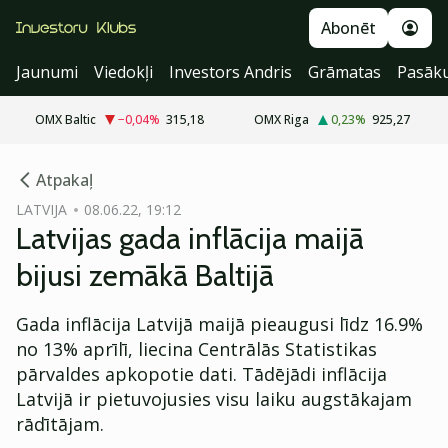
Abonēt
Jaunumi
Viedokļi
Investors Andris
Grāmatas
Pasāk
OMX Baltic
−0,04
%
315,18
OMX Riga
0,23
%
925,27
cebook
Atpakaļ
Twitter)
LATVIJA
08.06.22, 19:12
Latvijas gada inflācija maijā
kedIn
bijusi zemākā Baltijā
ail
Gada inflācija Latvijā maijā pieaugusi līdz 16.9%
k
no 13% aprīlī, liecina Centrālās Statistikas
pārvaldes apkopotie dati. Tādējādi inflācija
Latvijā ir pietuvojusies visu laiku augstākajam
rādītājam.