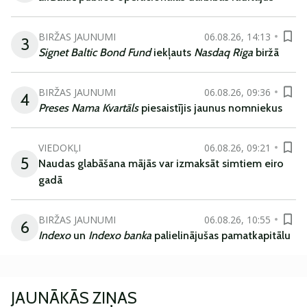
BIRŽAS JAUNUMI
06.08.26, 14:13
3
Signet Baltic Bond Fund
iekļauts
Nasdaq Riga
biržā
BIRŽAS JAUNUMI
06.08.26, 09:36
4
Preses Nama Kvartāls
piesaistījis jaunus nomniekus
VIEDOKĻI
06.08.26, 09:21
5
Naudas glabāšana mājās var izmaksāt simtiem eiro
gadā
BIRŽAS JAUNUMI
06.08.26, 10:55
6
Indexo
un
Indexo banka
palielinājušas pamatkapitālu
JAUNĀKĀS ZIŅAS