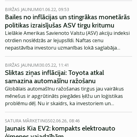
BIRŽAS JAUNUMI
01.06.22, 09:53
Bailes no inflācijas un stingrākas monetārās
politikas izraisījušas ASV tirgu kritumu
Lielākie Amerikas Savienoto Valstu (ASV) akciju indeksi
otrdien noslēdzās ar lejupslīdi. Naftas cenu
nepastāvība investoru uzmanības lokā saglabāja
inflācijas kāpumu, tāpat arī Federālās rezervju sistēmas
(FRS) monetārās politikas veidotāji bija noskaņoti
BIRŽAS JAUNUMI
30.05.22, 11:41
stingrāk nekā gaidīts.
Sliktas ziņas inflācijai: Toyota atkal
samazina automašīnu ražošanu
Globālais automašīnu ražošanas tirgus jau vairākus
mēnešus ir apgrūtināts piegādes ķēžu un loģistikas
problēmu dēļ. Nu ir skaidrs, ka investoriem un
automašīnu pircējiem, kuri cer, ka situācija drīz
uzlabosies, nāksies vēl kādu laiku uzgaidīt, secina
SATURA MĀRKETINGS
02.06.26, 08:46
izdevums Barron’s.
Jaunais Kia EV2: kompakts elektroauto
ģimenes vajadzībām