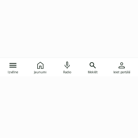
Izvēlne
Jaunumi
Radio
Meklēt
Ieiet portālā
Gunāra Astras iela 8B, Rīga, LV-1082
janis.skupelis@investoruklubs.lv