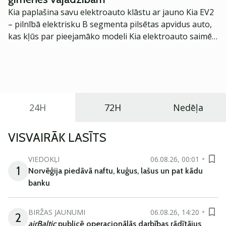
Kia paplašina savu elektroauto klāstu ar jauno Kia EV2
– pilnībā elektrisku B segmenta pilsētas apvidus auto,
kas kļūs par pieejamāko modeli Kia elektroauto saimē
Eiropā. Modelis izstrādāts ar mērķi piedāvāt ģimenēm
praktisku un tehnoloģiski modernu automobili
ikdienas vajadzībām.
24H
72H
Nedēļa
VISVAIRĀK LASĪTS
VIEDOKĻI
06.08.26, 00:01
1
Norvēģija piedāvā naftu, kuģus, lašus un pat kādu
banku
BIRŽAS JAUNUMI
06.08.26, 14:20
2
airBaltic
publicē operacionālās darbības rādītājus