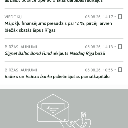
airBaltic
publicē operacionālās darbības rādītājus
VIEDOKĻI
06.08.26, 14:17
Mājokļu finansējums pieaudzis par 12 %, pircēji arvien
biežāk skatās ārpus Rīgas
BIRŽAS JAUNUMI
06.08.26, 14:13
Signet Baltic Bond Fund
iekļauts
Nasdaq Riga
biržā
BIRŽAS JAUNUMI
06.08.26, 10:55
Indexo
un
Indexo banka
palielinājušas pamatkapitālu