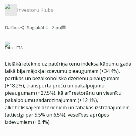
Investoru Klubs
Dalīties
Saglabāt
Ziņo
Foto:
LETA
Lielākā ietekme uz patēriņa cenu indeksa kāpumu gada
laikā bija mājokļa izdevumu pieaugumam (+34.4%),
pārtikas un bezalkoholisko dzērienu pieaugumam
(+18.2%), transporta preču un pakalpojumu
pieaugumam (+27.5%), kā arī restorānu un viesnīcu
pakalpojumu sadārdzinājumam (+12.1%),
alkoholiskajiem dzērieniem un tabakas izstrādājumiem
(attiecīgi par 5.5% un 6.5%), veselības aprūpes
izdevumiem (+6.4%).