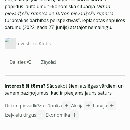
papildus jautājumu “Ekonomiskā situācija
Ditton
pievadķēžu rūpnīca
un
Ditton pievadķēžu rūpnīca
turpmākās darbības perspektīvas”, ieplānotās sapulces
datumu (2022. gada 27. jūnijs) atstājot nemainīgu.
Investoru Klubs
Dalīties
Ziņo
Interesē šī tēma?
Sāc sekot šiem atslēgas vārdiem un
saņem paziņojumus, kad ir pieejams jauns saturs!
Ditton pievadķēžu rūpnīca
Akcija
Latvija
izejvielu tirgus
Ekonomika