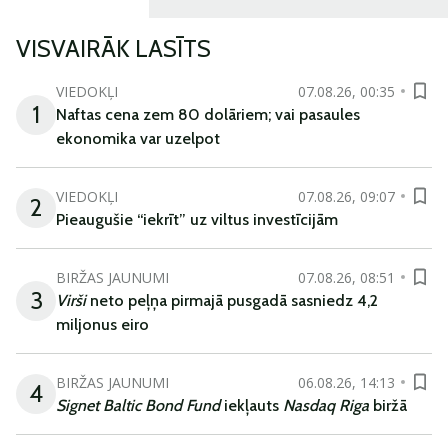
VISVAIRĀK LASĪTS
VIEDOKĻI
07.08.26, 00:35
1
Naftas cena zem 80 dolāriem; vai pasaules
ekonomika var uzelpot
VIEDOKĻI
07.08.26, 09:07
2
Pieaugušie “iekrīt” uz viltus investīcijām
BIRŽAS JAUNUMI
07.08.26, 08:51
3
Virši
neto peļņa pirmajā pusgadā sasniedz 4,2
miljonus eiro
BIRŽAS JAUNUMI
06.08.26, 14:13
4
Signet Baltic Bond Fund
iekļauts
Nasdaq Riga
biržā