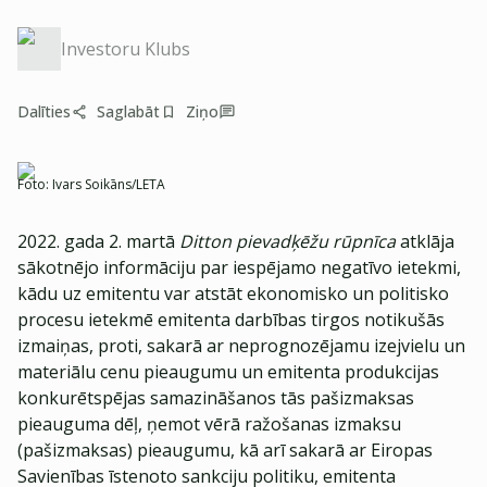
Investoru Klubs
Dalīties
Saglabāt
Ziņo
Foto:
Ivars Soikāns/LETA
2022. gada 2. martā
Ditton pievadķēžu rūpnīca
atklāja
sākotnējo informāciju par iespējamo negatīvo ietekmi,
kādu uz emitentu var atstāt ekonomisko un politisko
procesu ietekmē emitenta darbības tirgos notikušās
izmaiņas, proti, sakarā ar neprognozējamu izejvielu un
materiālu cenu pieaugumu un emitenta produkcijas
konkurētspējas samazināšanos tās pašizmaksas
pieauguma dēļ, ņemot vērā ražošanas izmaksu
(pašizmaksas) pieaugumu, kā arī sakarā ar Eiropas
Savienības īstenoto sankciju politiku, emitenta