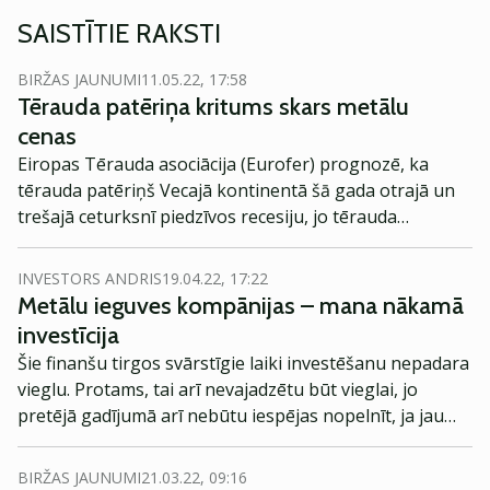
SAISTĪTIE RAKSTI
BIRŽAS JAUNUMI
11.05.22, 17:58
Tērauda patēriņa kritums skars metālu
cenas
Eiropas Tērauda asociācija (Eurofer) prognozē, ka
tērauda patēriņš Vecajā kontinentā šā gada otrajā un
trešajā ceturksnī piedzīvos recesiju, jo tērauda
izmantošanas apjomi rūpniecībā šogad samazinājušies
uz pusi. Biržās reaģē uz šo noskaņojumu, un metālu
INVESTORS ANDRIS
19.04.22, 17:22
cenas krītas.
Metālu ieguves kompānijas – mana nākamā
investīcija
Šie finanšu tirgos svārstīgie laiki investēšanu nepadara
vieglu. Protams, tai arī nevajadzētu būt vieglai, jo
pretējā gadījumā arī nebūtu iespējas nopelnīt, ja jau
tas viss būtu tik vienkārši.
BIRŽAS JAUNUMI
21.03.22, 09:16