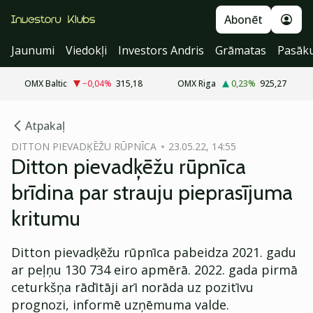
Abonēt
Jaunumi
Viedokļi
Investors Andris
Grāmatas
Pasāk
OMX Baltic
−0,04
%
315,18
OMX Riga
0,23
%
925,27
cebook
cebook
Atpakaļ
Twitter)
Twitter)
DITTON PIEVADĶĒŽU RŪPNĪCA
23.05.22, 14:55
Ditton pievadķēžu rūpnīca
kedIn
kedIn
brīdina par strauju pieprasījuma
ail
ail
kritumu
k
k
Ditton pievadķēžu rūpnīca pabeidza 2021. gadu
ar peļņu 130 734 eiro apmērā. 2022. gada pirmā
ceturkšņa rādītāji arī norāda uz pozitīvu
prognozi, informē uzņēmuma valde.