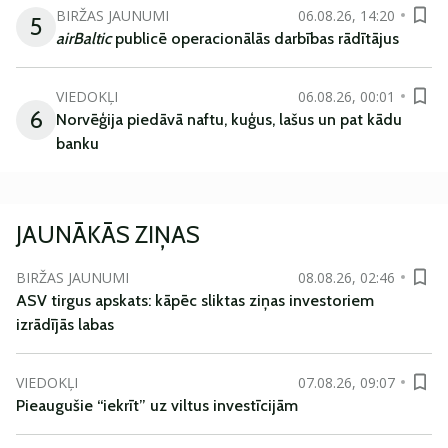
BIRŽAS JAUNUMI
06.08.26, 14:20
5
airBaltic
publicē operacionālās darbības rādītājus
VIEDOKĻI
06.08.26, 00:01
6
Norvēģija piedāvā naftu, kuģus, lašus un pat kādu
banku
JAUNĀKĀS ZIŅAS
BIRŽAS JAUNUMI
08.08.26, 02:46
ASV tirgus apskats: kāpēc sliktas ziņas investoriem
izrādījās labas
VIEDOKĻI
07.08.26, 09:07
Pieaugušie “iekrīt” uz viltus investīcijām