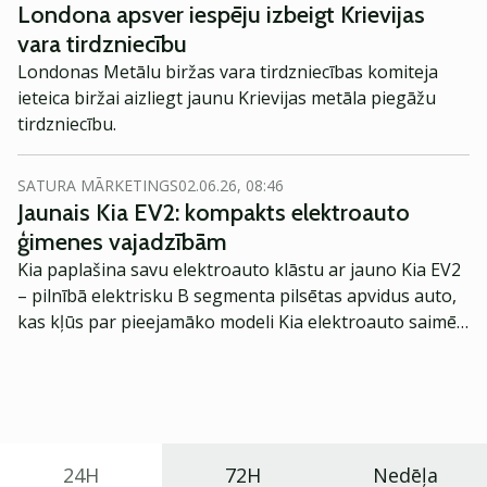
Londona apsver iespēju izbeigt Krievijas
vara tirdzniecību
Londonas Metālu biržas vara tirdzniecības komiteja
ieteica biržai aizliegt jaunu Krievijas metāla piegāžu
tirdzniecību.
SATURA MĀRKETINGS
02.06.26, 08:46
Jaunais Kia EV2: kompakts elektroauto
ģimenes vajadzībām
Kia paplašina savu elektroauto klāstu ar jauno Kia EV2
– pilnībā elektrisku B segmenta pilsētas apvidus auto,
kas kļūs par pieejamāko modeli Kia elektroauto saimē
Eiropā. Modelis izstrādāts ar mērķi piedāvāt ģimenēm
praktisku un tehnoloģiski modernu automobili
ikdienas vajadzībām.
24H
72H
Nedēļa