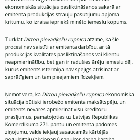
ekonomiskās situācijas pasliktināšanos sakarā ar
emitenta produkcijas strauju pasūtījumu apjoma
kritumu, ko izraisa iepriekš minēto iemeslu kopums.
Turklāt
Ditton pievadķēžu rūpnīca
atzīmē, ka šie
procesi nav saistīti ar emitenta darbību, ar tā
produkcijas kvalitātes pasliktināšanos vai klientu
neapmierinātību, bet gan ir radušies ārēju iemeslu dēļ,
kurus emitents īstermiņā nav spējīgs atrisināt ar
saprātīgiem un tam pieejamiem līdzekļiem.
Ņemot vērā, ka
Ditton pievadķēžu rūpnīca
ekonomiskā
situācija būtiski ierobežo emitenta maksātspēju, un
emitents nevarēs apmierināt visu kreditoru
prasījumus, pamatojoties uz Latvijas Republikas
Komerclikuma 271. pantu un emitenta padomes
ziņojumu, valde iekļauj sasaucamās kārtējās
noguldītāju (akcionāru) sapulces darba kārtībā