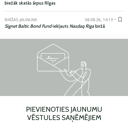
biežāk skatās ārpus Rīgas
BIRŽAS JAUNUMI
06.08.26, 14:13
Signet Baltic Bond Fund
iekļauts
Nasdaq Riga
biržā
PIEVIENOTIES JAUNUMU
VĒSTULES SAŅĒMĒJIEM