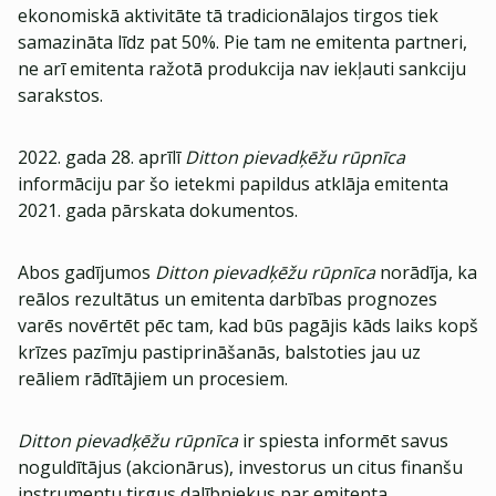
ekonomiskā aktivitāte tā tradicionālajos tirgos tiek
samazināta līdz pat 50%. Pie tam ne emitenta partneri,
ne arī emitenta ražotā produkcija nav iekļauti sankciju
sarakstos.
2022. gada 28. aprīlī
Ditton pievadķēžu rūpnīca
informāciju par šo ietekmi papildus atklāja emitenta
2021. gada pārskata dokumentos.
Abos gadījumos
Ditton pievadķēžu rūpnīca
norādīja, ka
reālos rezultātus un emitenta darbības prognozes
varēs novērtēt pēc tam, kad būs pagājis kāds laiks kopš
krīzes pazīmju pastiprināšanās, balstoties jau uz
reāliem rādītājiem un procesiem.
Ditton pievadķēžu rūpnīca
ir spiesta informēt savus
noguldītājus (akcionārus), investorus un citus finanšu
instrumentu tirgus dalībniekus par emitenta