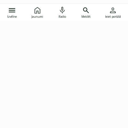
Izvēlne
Jaunumi
Radio
Meklēt
Ieiet portālā
Gunāra Astras iela 8B, Rīga, LV-1082
janis.skupelis@investoruklubs.lv
Abonē
Abonē jaunumus
Reklāma
Publikāciju lietošanas
Vispārējie noteikumi
tiesības
Privātuma politika
Pārtraukt abonēšanu
Iestatījumu pārvaldība