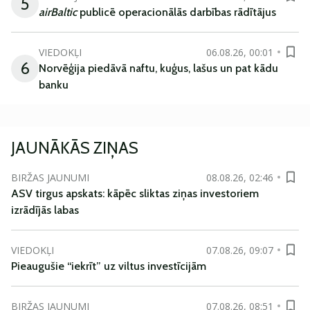
5
airBaltic
publicē operacionālās darbības rādītājus
VIEDOKĻI
06.08.26, 00:01
6
Norvēģija piedāvā naftu, kuģus, lašus un pat kādu
banku
JAUNĀKĀS ZIŅAS
BIRŽAS JAUNUMI
08.08.26, 02:46
ASV tirgus apskats: kāpēc sliktas ziņas investoriem
izrādījās labas
VIEDOKĻI
07.08.26, 09:07
Pieaugušie “iekrīt” uz viltus investīcijām
BIRŽAS JAUNUMI
07.08.26, 08:51