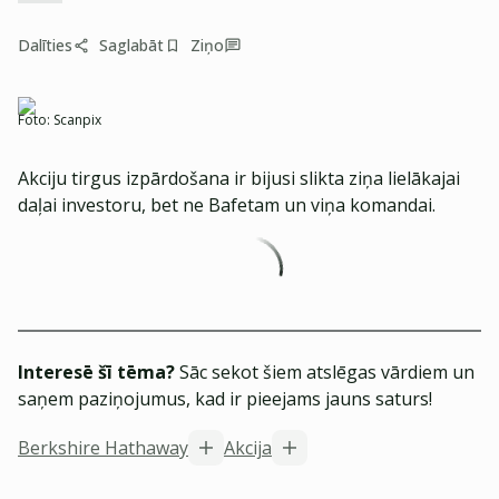
Dalīties
Saglabāt
Ziņo
Foto:
Scanpix
Akciju tirgus izpārdošana ir bijusi slikta ziņa lielākajai
daļai investoru, bet ne Bafetam un viņa komandai.
Interesē šī tēma?
Sāc sekot šiem atslēgas vārdiem un
saņem paziņojumus, kad ir pieejams jauns saturs!
Berkshire Hathaway
Akcija