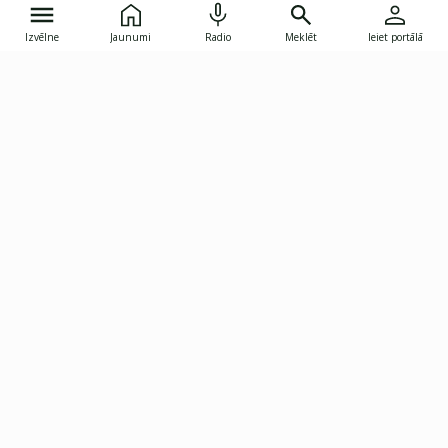
Izvēlne
Jaunumi
Radio
Meklēt
Ieiet portālā
Gunāra Astras iela 8B, Rīga, LV-1082
janis.skupelis@investoruklubs.lv
Abonē
Abonē jaunumus
Reklāma
Publikāciju lietošanas
Vispārējie noteikumi
tiesības
Privātuma politika
Pārtraukt abonēšanu
Iestatījumu pārvaldība