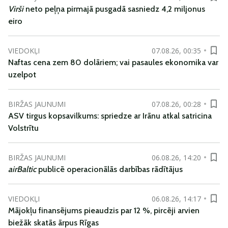
Virši
neto peļņa pirmajā pusgadā sasniedz 4,2 miljonus
eiro
VIEDOKĻI
07.08.26, 00:35
Naftas cena zem 80 dolāriem; vai pasaules ekonomika var
uzelpot
BIRŽAS JAUNUMI
07.08.26, 00:28
ASV tirgus kopsavilkums: spriedze ar Irānu atkal satricina
Volstrītu
BIRŽAS JAUNUMI
06.08.26, 14:20
airBaltic
publicē operacionālās darbības rādītājus
VIEDOKĻI
06.08.26, 14:17
Mājokļu finansējums pieaudzis par 12 %, pircēji arvien
biežāk skatās ārpus Rīgas