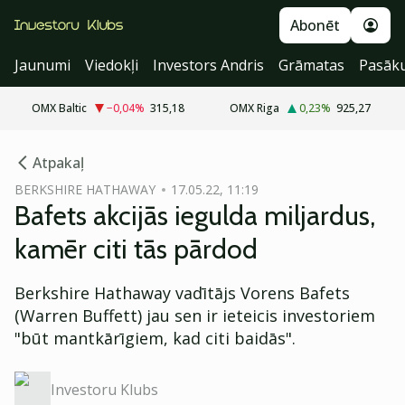
Abonēt
Jaunumi
Viedokļi
Investors Andris
Grāmatas
Pasāk
OMX Baltic
−0,04
%
315,18
OMX Riga
0,23
%
925,27
cebook
Atpakaļ
Twitter)
BERKSHIRE HATHAWAY
17.05.22, 11:19
Bafets akcijās iegulda miljardus,
kedIn
kamēr citi tās pārdod
ail
Berkshire Hathaway vadītājs Vorens Bafets
k
(Warren Buffett) jau sen ir ieteicis investoriem
"būt mantkārīgiem, kad citi baidās".
Investoru Klubs