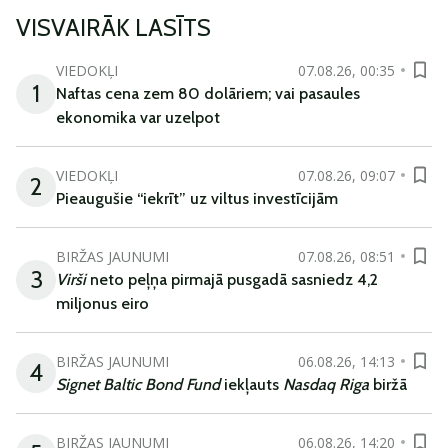
VISVAIRĀK LASĪTS
VIEDOKĻI
07.08.26, 00:35
1
Naftas cena zem 80 dolāriem; vai pasaules
ekonomika var uzelpot
VIEDOKĻI
07.08.26, 09:07
2
Pieaugušie “iekrīt” uz viltus investīcijām
BIRŽAS JAUNUMI
07.08.26, 08:51
3
Virši
neto peļņa pirmajā pusgadā sasniedz 4,2
miljonus eiro
BIRŽAS JAUNUMI
06.08.26, 14:13
4
Signet Baltic Bond Fund
iekļauts
Nasdaq Riga
biržā
BIRŽAS JAUNUMI
06.08.26, 14:20