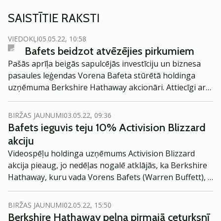
SAISTĪTIE RAKSTI
VIEDOKĻI
05.05.22, 10:58
Bafets beidzot atvēzējies pirkumiem
Pašās aprīļa beigās sapulcējās investīciju un biznesa
pasaules leģendas Vorena Bafeta stūrētā holdinga
uzņēmuma Berkshire Hathaway akcionāri. Attiecīgi ar
pārspriedumiem par dažādiem pasaules notikumiem
uzstājās arī pats Bafeta kungs. Viņš tādējādi
BIRŽAS JAUNUMI
03.05.22, 09:36
demonstrēja, ka 91 gada vecumā joprojām ir gatavs
Bafets ieguvis teju 10% Activision Blizzard
aktīvi pieņemt investīciju lēmumus un stūrēt vienu no
akciju
lielākajiem uzņēmumiem pasaulē.
Videospēļu holdinga uzņēmums Activision Blizzard
akcija pieaug, jo nedēļas nogalē atklājās, ka Berkshire
Hathaway, kuru vada Vorens Bafets (Warren Buffett), ir
ieguvis gandrīz 10% uzņēmuma akciju, ziņo Reuters.
BIRŽAS JAUNUMI
02.05.22, 15:50
Berkshire Hathaway peļņa pirmajā ceturksnī