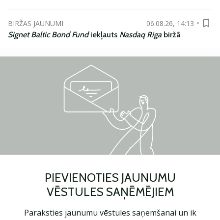
BIRŽAS JAUNUMI
06.08.26, 14:13
Signet Baltic Bond Fund
iekļauts
Nasdaq Riga
biržā
PIEVIENOTIES JAUNUMU
VĒSTULES SAŅĒMĒJIEM
Paraksties jaunumu vēstules saņemšanai un ik