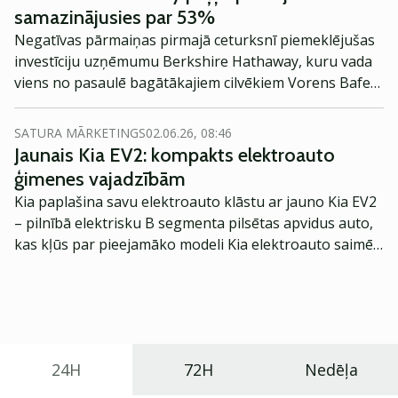
samazinājusies par 53%
Negatīvas pārmaiņas pirmajā ceturksnī piemeklējušas
investīciju uzņēmumu Berkshire Hathaway, kuru vada
viens no pasaulē bagātākajiem cilvēkiem Vorens Bafets
(Warren Buffett). Sarūkošā ekonomika un ārkārtīgi
vājie akciju tirgi būtiski samazinājuši uzņēmuma peļņas
SATURA MĀRKETINGS
02.06.26, 08:46
rādītājus.
Jaunais Kia EV2: kompakts elektroauto
ģimenes vajadzībām
Kia paplašina savu elektroauto klāstu ar jauno Kia EV2
– pilnībā elektrisku B segmenta pilsētas apvidus auto,
kas kļūs par pieejamāko modeli Kia elektroauto saimē
Eiropā. Modelis izstrādāts ar mērķi piedāvāt ģimenēm
praktisku un tehnoloģiski modernu automobili
ikdienas vajadzībām.
24H
72H
Nedēļa