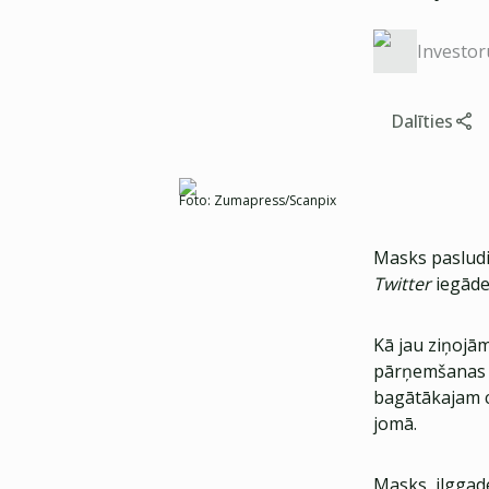
Investor
Dalīties
Foto:
Zumapress/Scanpix
Masks pasludi
Twitter
iegāde
Kā jau ziņojām
pārņemšanas p
bagātākajam c
jomā.
Masks, ilggad