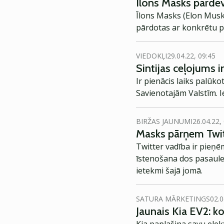
Īlons Masks pārdev
Īlons Masks (Elon Musk) 
pārdotas ar konkrētu pl
VIEDOKĻI
29.04.22, 09:45
Sintijas ceļojums i
Ir pienācis laiks palūko
Savienotajām Valstīm. I
BIRŽAS JAUNUMI
26.04.22,
Masks pārņem Twit
Twitter vadība ir pieņ
īstenošana dos pasaule
ietekmi šajā jomā.
SATURA MĀRKETINGS
02.0
Jaunais Kia EV2: 