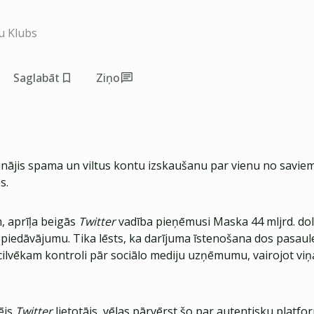
u Klubs
Saglabāt
Ziņo
nājis spama un viltus kontu izskaušanu par vienu no savie
s.
, aprīļa beigās
Twitter
vadība pieņēmusi Maska 44 mljrd. do
iedāvājumu. Tika lēsts, ka darījuma īstenošana dos pasaul
ilvēkam kontroli pār sociālo mediju uzņēmumu, vairojot viņa
ējs
Twitter
lietotājs, vēlas pārvērst šo par autentisku platfo