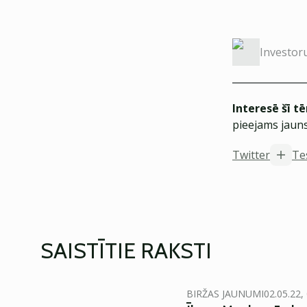
Investor
Interesē šī t
pieejams jauns
Twitter
Te
SAISTĪTIE RAKSTI
BIRŽAS JAUNUMI
02.05.22,