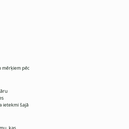
m mērķiem pēc
lāru
es
 ietekmi šajā
rmu, kas