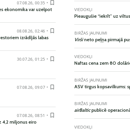
07.08.26, 00:35
VIEDOKĻI
es ekonomika var uzelpot
Pieaugušie “iekrīt” uz viltu
08.08.26, 02:46
BIRŽAS JAUNUMI
vestoriem izrādījās labas
Virši
neto peļņa pirmajā pu
VIEDOKĻI
30.07.26, 01:25
Naftas cena zem 80 dolāri
BIRŽAS JAUNUMI
ASV tirgus kopsavilkums: spr
07.08.26, 09:07
BIRŽAS JAUNUMI
airBaltic
publicē operacionāl
07.08.26, 08:51
 4,2 miljonus eiro
VIEDOKĻI