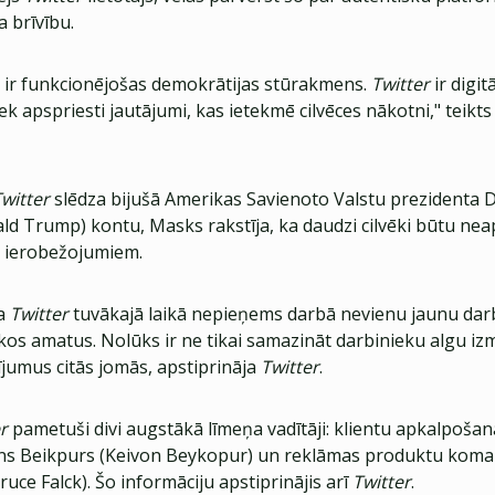
 brīvību.
a ir funkcionējošas demokrātijas stūrakmens.
Twitter
ir digit
iek apspriesti jautājumi, kas ietekmē cilvēces nākotni," teikt
witter
slēdza bijušā Amerikas Savienoto Valstu prezidenta 
d Trump) kontu, Masks rakstīja, ka daudzi cilvēki būtu nea
s ierobežojumiem.
ka
Twitter
tuvākajā laikā nepieņems darbā nevienu jaunu dar
kos amatus. Nolūks ir ne tikai samazināt darbinieku algu izm
ījumus citās jomās, apstiprināja
Twitter
.
er
pametuši divi augstākā līmeņa vadītāji: klientu apkalpoša
ons Beikpurs (Keivon Beykopur) un reklāmas produktu koma
ruce Falck). Šo informāciju apstiprinājis arī
Twitter
.