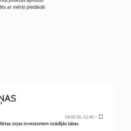
nta pilsētas apvidus
āts ar mērķi piedāvāt
IŅAS
08.08.26, 02:46
liktas ziņas investoriem izrādījās labas