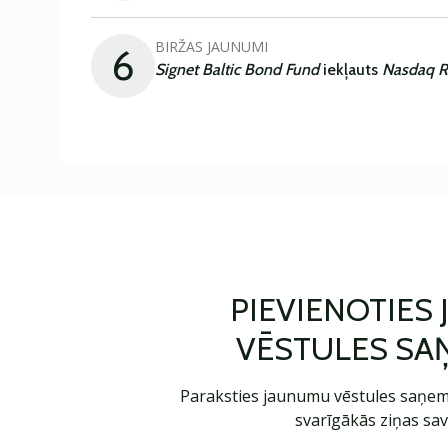
BIRŽAS JAUNUMI
6
Signet Baltic Bond Fund
iekļauts
Nasdaq R
PIEVIENOTIES
VĒSTULES SA
Paraksties jaunumu vēstules saņem
svarīgākās ziņas sav