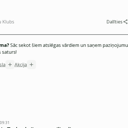
u Klubs
Dalīties
ēma?
Sāc sekot šiem atslēgas vārdiem un saņem paziņojumus
 saturs!
sla
Akcija
 09:31