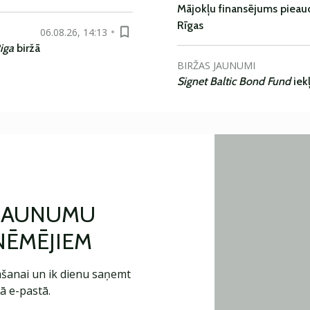
Mājokļu finansējums pieaudz
Rīgas
06.08.26, 14:13
iga
biržā
BIRŽAS JAUNUMI
Signet Baltic Bond Fund
iek
 JAUNUMU
ŅĒMĒJIEM
šanai un ik dienu saņemt
ā e-pastā.