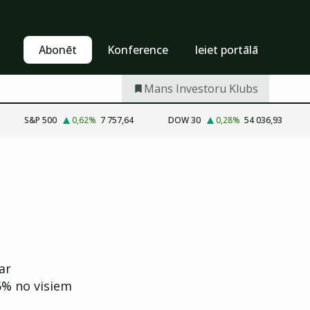
Pašapkalpošanās
Abonēt
Abonēt
Konference
Ieiet portālā
Mans Investoru Klubs
S&P 500
0,62
%
7 757,64
DOW 30
0,28
%
54 036,93
ar
5% no visiem