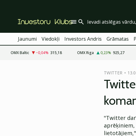
Jaunumi
Viedokļi
Investors Andris
Grāmatas
OMX Baltic
−0,04
%
315,18
OMX Riga
0,23
%
925,27
cebook
cebook
TWITTER
13.0
Twitter)
Twitter)
Twitte
kedIn
kedIn
komand
ail
ail
k
k
"Twitter dar
aprēķiniem,
lietotājiem,