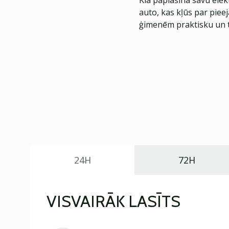
Kia paplašina savu elek
auto, kas kļūs par piee
ģimenēm praktisku un t
24H
72H
VISVAIRĀK LASĪTS