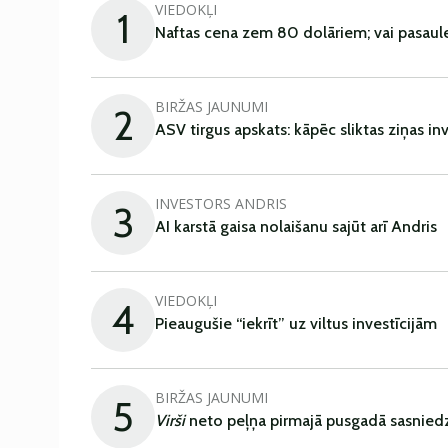
VIEDOKĻI
1
Naftas cena zem 80 dolāriem; vai pasaul
BIRŽAS JAUNUMI
2
ASV tirgus apskats: kāpēc sliktas ziņas in
INVESTORS ANDRIS
3
AI karstā gaisa nolaišanu sajūt arī Andris
VIEDOKĻI
4
Pieaugušie “iekrīt” uz viltus investīcijām
BIRŽAS JAUNUMI
5
Virši
neto peļņa pirmajā pusgadā sasniedz