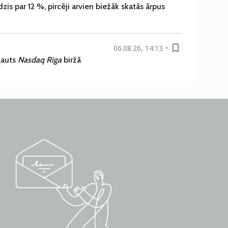
is par 12 %, pircēji arvien biežāk skatās ārpus
06.08.26, 14:13
ļauts
Nasdaq Riga
biržā