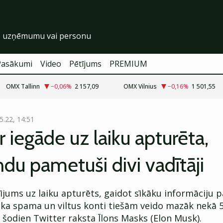
Pasākumi
Video
Pētījums
PREMIUM
OMX Tallinn
−0,06
%
2 157,09
OMX Vilnius
−0,16
%
1 501,55
5.22, 14:51
r iegāde uz laiku apturēta,
u pametuši divi vadītāji
ījums uz laiku apturēts, gaidot sīkāku informāciju p
 ka spama un viltus konti tiešām veido mazāk nekā 
" šodien Twitter raksta Īlons Masks (Elon Musk).