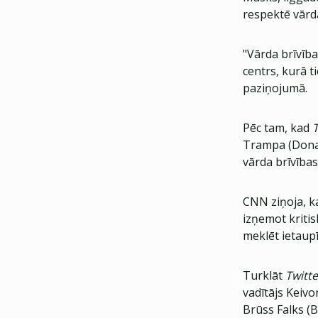
respektē vārda
"Vārda brīvīb
centrs, kurā t
paziņojumā.
Pēc tam, kad
T
Trampa (Donal
vārda brīvība
CNN ziņoja, 
izņemot kritis
meklēt ietaup
Turklāt
Twitt
vadītājs Keiv
Brūss Falks (B