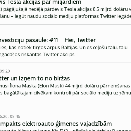
is Tesla akcijas par miljardiem
pāgājušajā nedēļā pārdevis Tesla akcijas 8.5 mljrd. dolāru vē
ānu – iegūt naudu sociālo mediju platformas Twitter iegāde
nvestīciju pasaulē: #11 – Hei, Twitter
ties, kas notiek tirgos ārpus Baltijas. Un es ceļošu tālu, tālu
egādāšos riskantās Twitter akcijas.
 09:20
ter un izņem to no biržas
ēmusi Īlona Maska (Elon Musk) 44 mljrd. dolāru pārņemšana
s bagātākajam cilvēkam kontroli pār sociālo mediju uzņēmu
6.26, 08:46
kompakts elektroauto ģimenes vajadzībām