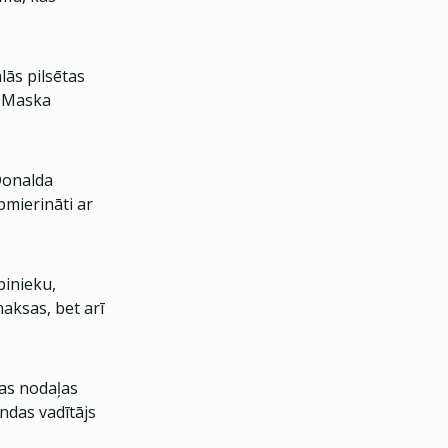
ālās pilsētas
s Maska
Donalda
pmierināti ar
binieku,
aksas, bet arī
nas nodaļas
ndas vadītājs