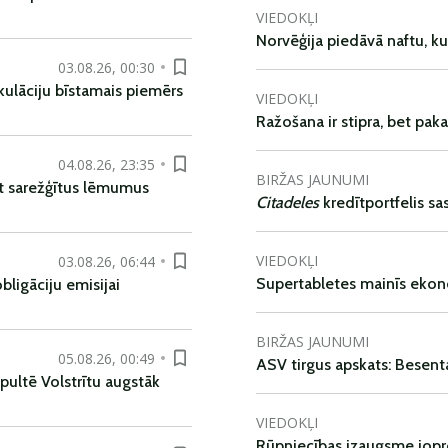
VIEDOKĻI
Norvēģija piedāvā naftu, k
03.08.26, 00:30
kulāciju bīstamais piemērs
VIEDOKĻI
Ražošana ir stipra, bet pak
04.08.26, 23:35
BIRŽAS JAUNUMI
t sarežģītus lēmumus
Citadeles
kredītportfelis s
VIEDOKĻI
03.08.26, 06:44
Supertabletes mainīs ekon
ligāciju emisijai
BIRŽAS JAUNUMI
05.08.26, 00:49
ASV tirgus apskats: Besent
pultē Volstrītu augstāk
VIEDOKĻI
Rūpniecības izaugsme jop