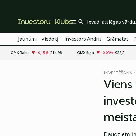
Jaunumi
Viedokļi
Investors Andris
Grāmatas
OMX Baltic
−0,15
%
314,98
OMX Riga
−0,03
%
928,3
cebook
INVESTĒŠANA
Twitter)
Viens 
kedIn
invest
ail
meista
k
Daudziem inv