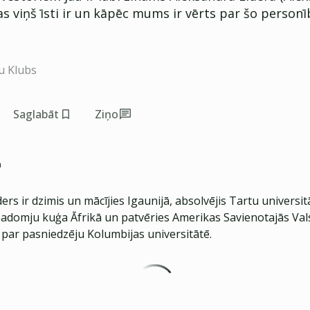
as viņš īsti ir un kāpēc mums ir vērts par šo person
u Klubs
Saglabāt
Ziņo
a
ers ir dzimis un mācījies Igaunijā, absolvējis Tartu universitā
padomju kuģa Āfrikā un patvēries Amerikas Savienotajās Vals
s par pasniedzēju Kolumbijas universitātē.