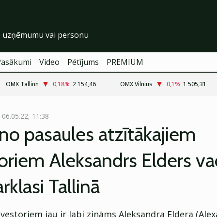
Pasākumi
Video
Pētījums
PREMIUM
OMX Tallinn
−0,18
%
2 154,46
OMX Vilnius
−0,1
%
1 505,31
06.05.22, 11:38
no pasaules atzītākajiem
oriem Aleksandrs Elders va
rklasi Tallinā
estoriem jau ir labi zināms Aleksandra Eldera (Alex