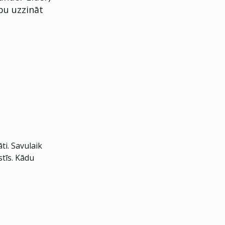
ību uzzināt
ti. Savulaik
tīs. Kādu