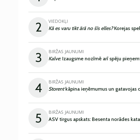
VIEDOKĻI
2
Kā es varu tikt ārā no šīs elles?
Korejas spe
BIRŽAS JAUNUMI
3
Kalve
: Izaugsme nozīmē arī spēju pieņem
BIRŽAS JAUNUMI
4
Storent
kāpina ieņēmumus un gatavojas ob
BIRŽAS JAUNUMI
5
ASV tirgus apskats: Besenta norādes kata