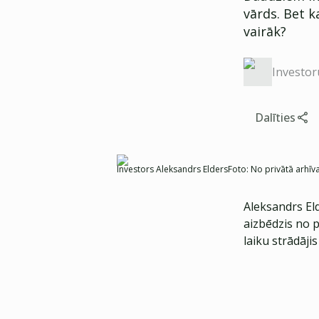
vārds. Bet k
vairāk?
Investor
Dalīties
Investors Aleksandrs Elders
Foto:
No privātā arhīv
Aleksandrs Eld
aizbēdzis no 
laiku strādāji