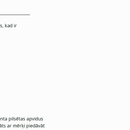
, kad ir
nta pilsētas apvidus
āts ar mērķi piedāvāt