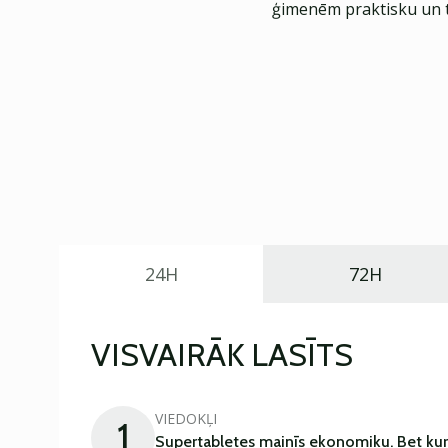
ģimenēm praktisku un t
24H
72H
VISVAIRĀK LASĪTS
VIEDOKĻI
1
Supertabletes mainīs ekonomiku. Bet kur