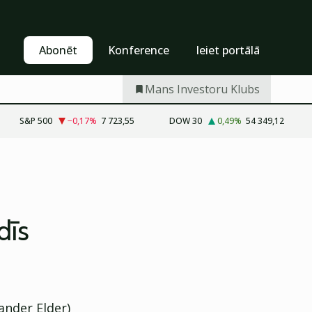
Pašapkalpošanās
Abonēt
Abonēt
Konference
Ieiet portālā
Mans Investoru Klubs
S&P 500
−0,17
%
7 723,55
DOW 30
0,49
%
54 349,12
dīs
ander Elder)