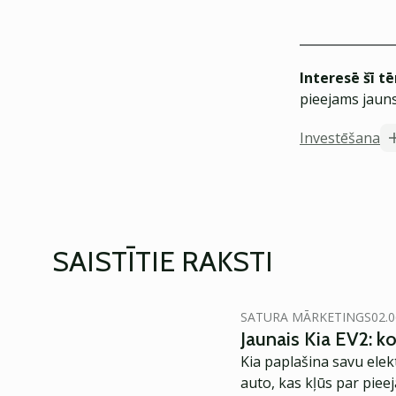
Interesē šī t
pieejams jauns
Investēšana
SAISTĪTIE RAKSTI
SATURA MĀRKETINGS
02.0
Jaunais Kia EV2: 
Kia paplašina savu elek
auto, kas kļūs par piee