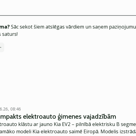
ēma?
Sāc sekot šiem atslēgas vārdiem un saņem paziņojumus
 saturs!
6.26, 08:46
kompakts elektroauto ģimenes vajadzībām
troauto klāstu ar jauno Kia EV2 – pilnībā elektrisku B segme
jamāko modeli Kia elektroauto saimē Eiropā. Modelis izstrād