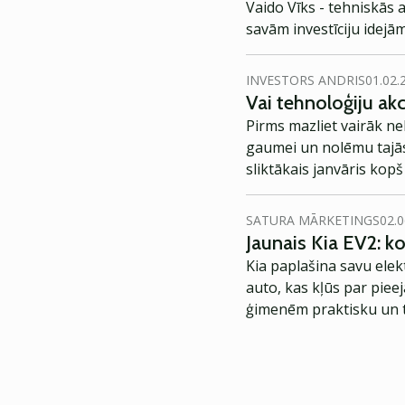
Vaido Vīks - tehniskās 
savām investīciju idejām
INVESTORS ANDRIS
01.02.
Vai tehnoloģiju akc
Pirms mazliet vairāk ne
gaumei un nolēmu tajās 
sliktākais janvāris kopš
pievilcīgas.
SATURA MĀRKETINGS
02.0
Jaunais Kia EV2: 
Kia paplašina savu elek
auto, kas kļūs par piee
ģimenēm praktisku un t