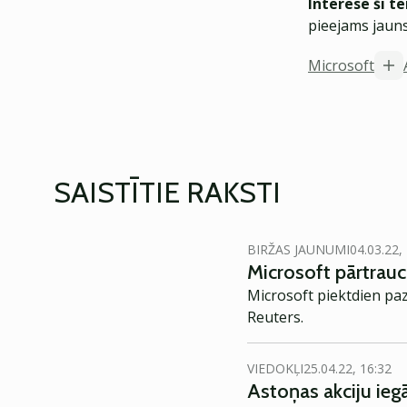
Interesē šī t
pieejams jauns
Microsoft
SAISTĪTIE RAKSTI
BIRŽAS JAUNUMI
04.03.22,
Microsoft pārtrau
Microsoft piektdien pa
Reuters.
VIEDOKĻI
25.04.22, 16:32
Astoņas akciju ieg