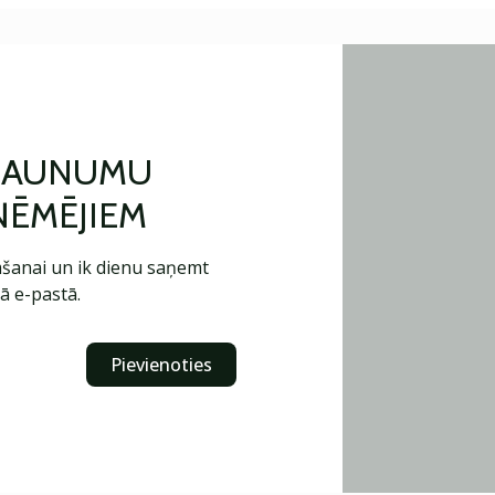
 JAUNUMU
ŅĒMĒJIEM
šanai un ik dienu saņemt
ā e-pastā.
Pievienoties