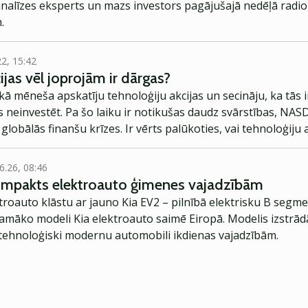
analīzes eksperts un mazs investors pagājušajā nedēļā radio 
.
22, 15:42
ijas vēl joprojām ir dārgas?
kā mēneša apskatīju tehnoloģiju akcijas un secināju, ka tās
neinvestēt. Pa šo laiku ir notikušas daudz svārstības, NASD
 globālās finanšu krīzes. Ir vērts palūkoties, vai tehnoloģiju
6.26, 08:46
kompakts elektroauto ģimenes vajadzībām
troauto klāstu ar jauno Kia EV2 – pilnībā elektrisku B segme
jamāko modeli Kia elektroauto saimē Eiropā. Modelis izstrād
ehnoloģiski modernu automobili ikdienas vajadzībām.