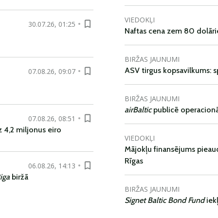
VIEDOKĻI
30.07.26, 01:25
Naftas cena zem 80 dolāri
BIRŽAS JAUNUMI
ASV tirgus kopsavilkums: spr
07.08.26, 09:07
BIRŽAS JAUNUMI
airBaltic
publicē operacionāl
07.08.26, 08:51
 4,2 miljonus eiro
VIEDOKĻI
Mājokļu finansējums pieaudz
Rīgas
06.08.26, 14:13
iga
biržā
BIRŽAS JAUNUMI
Signet Baltic Bond Fund
iek