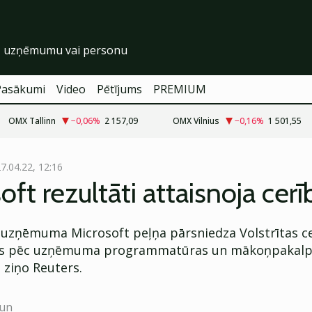
Pasākumi
Video
Pētījums
PREMIUM
OMX Tallinn
−0,06
%
2 157,09
OMX Vilnius
−0,16
%
1 501,55
7.04.22, 12:16
oft rezultāti attaisnoja cerī
 uzņēmuma Microsoft peļņa pārsniedza Volstrītas ce
ms pēc uzņēmuma programmatūras un mākoņpakal
, ziņo Reuters.
aun