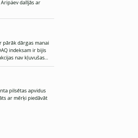
Äripäev dalījās ar
 ir pārāk dārgas manai
AQ indeksam ir bijis
 akcijas nav kļuvušas
nta pilsētas apvidus
āts ar mērķi piedāvāt