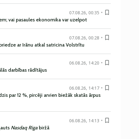
07.08.26, 00:35
em; vai pasaules ekonomika var uzelpot
07.08.26, 00:28
iedze ar Irānu atkal satricina Volstrītu
06.08.26, 14:20
ās darbības rādītājus
06.08.26, 14:17
is par 12 %, pircēji arvien biežāk skatās ārpus
06.08.26, 14:13
ļauts
Nasdaq Riga
biržā