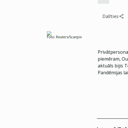
Dalīties
Foto:
Reuters/Scanpix
Privātpersona
piemēram, Out
aktuāls bijis 
Pandēmijas la