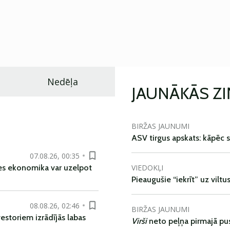
Nedēļa
JAUNĀKĀS Z
BIRŽAS JAUNUMI
ASV tirgus apskats: kāpēc s
07.08.26, 00:35
VIEDOKĻI
es ekonomika var uzelpot
Pieaugušie “iekrīt” uz viltu
08.08.26, 02:46
BIRŽAS JAUNUMI
vestoriem izrādījās labas
Virši
neto peļņa pirmajā pu