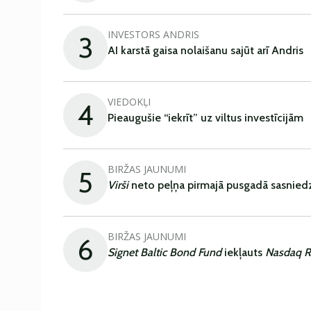
INVESTORS ANDRIS
3
AI karstā gaisa nolaišanu sajūt arī Andris
VIEDOKĻI
4
Pieaugušie “iekrīt” uz viltus investīcijām
BIRŽAS JAUNUMI
5
Virši
neto peļņa pirmajā pusgadā sasniedz
BIRŽAS JAUNUMI
6
Signet Baltic Bond Fund
iekļauts
Nasdaq R