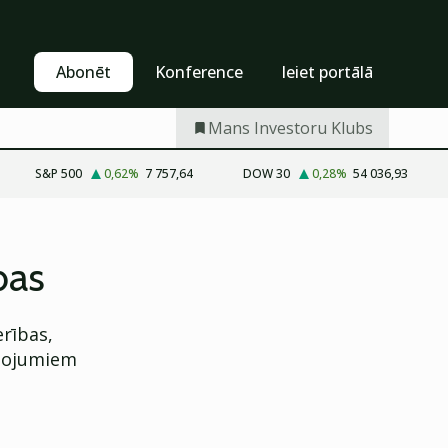
Pašapkalpošanās
Abonēt
Abonēt
Konference
Ieiet portālā
Mans Investoru Klubs
S&P 500
0,62
%
7 757,64
DOW 30
0,28
%
54 036,93
bas
rības,
pojumiem