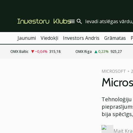
Jaunumi
Viedokļi
Investors Andris
Grāmatas
OMX Baltic
−0,04
%
315,18
OMX Riga
0,23
%
925,27
cebook
MICROSOFT
2
Twitter)
Micros
kedIn
Tehnoloģiju
ail
pieprasīju
k
bija spēcīgs
Mait Kr