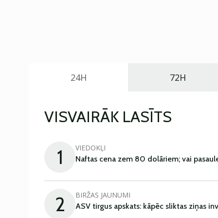
24H
72H
VISVAIRĀK LASĪTS
VIEDOKĻI
1
Naftas cena zem 80 dolāriem; vai pasaul
BIRŽAS JAUNUMI
2
ASV tirgus apskats: kāpēc sliktas ziņas in