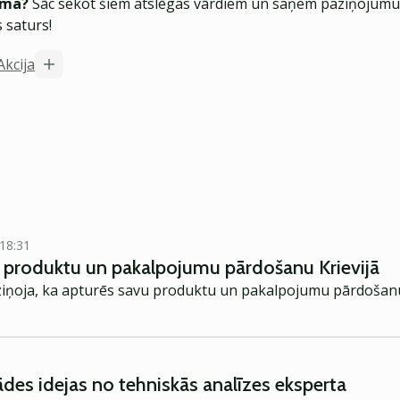
ēma?
Sāc sekot šiem atslēgas vārdiem un saņem paziņojumus
 saturs!
Akcija
 18:31
c produktu un pakalpojumu pārdošanu Krievijā
ziņoja, ka apturēs savu produktu un pakalpojumu pārdošanu 
ādes idejas no tehniskās analīzes eksperta