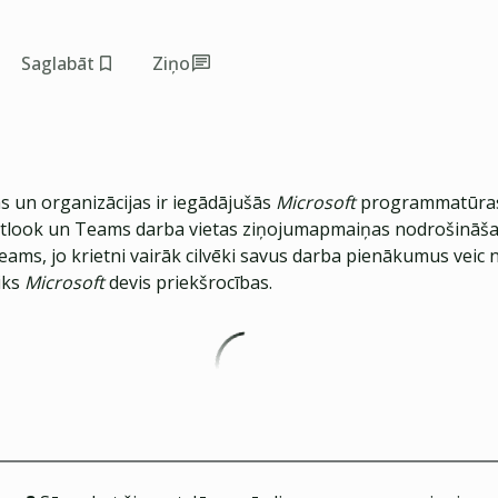
Saglabāt
Ziņo
s un organizācijas ir iegādājušās
Microsoft
programmatūras
look un Teams darba vietas ziņojumapmaiņas nodrošināšan
Teams, jo krietni vairāk cilvēki savus darba pienākumus veic
iks
Microsoft
devis priekšrocības.