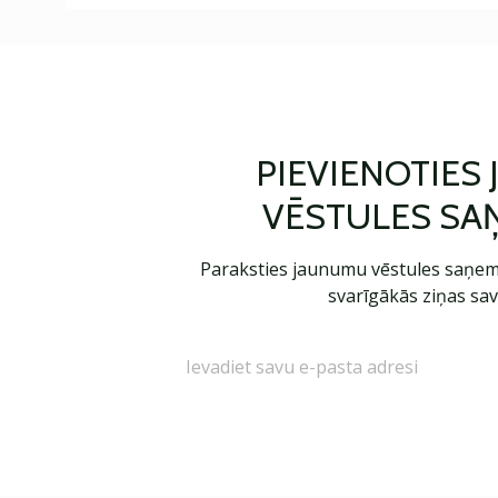
PIEVIENOTIES
VĒSTULES SA
Paraksties jaunumu vēstules saņem
svarīgākās ziņas sav