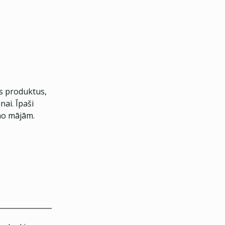
 produktus,
ai. Īpaši
 no mājām.