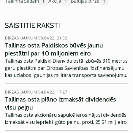
Tallinna Sadam
Akcija
Baltijas birža
SAISTĪTIE RAKSTI
BIRŽAS JAUNUMI
08.04.22, 21:02
Tallinas osta Paldiskos būvēs jaunu
piestātni par 40 miljoniem eiro
Tallinas osta Paldiski Dienvidu ostā izbūvēs 310 metrus
garu piestātni par Eiropas Savienības līdzfinansējumu,
kas uzlabos Igaunijas militārā transporta savienojumu.
BIRŽAS JAUNUMI
04.04.22, 17:27
Tallinas osta plāno izmaksāt dividendēs
visu peļņu
Tallinas osta akcionāru sapulcē ierosinājusi dividendēs
izmaksāt visu iepriekš gūto peļņu, proti, 25.51 milj. eiro.