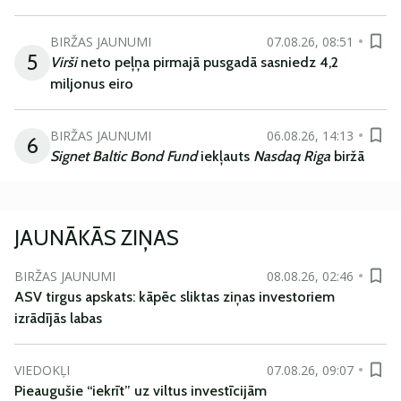
BIRŽAS JAUNUMI
07.08.26, 08:51
5
Virši
neto peļņa pirmajā pusgadā sasniedz 4,2
miljonus eiro
BIRŽAS JAUNUMI
06.08.26, 14:13
6
Signet Baltic Bond Fund
iekļauts
Nasdaq Riga
biržā
JAUNĀKĀS ZIŅAS
BIRŽAS JAUNUMI
08.08.26, 02:46
ASV tirgus apskats: kāpēc sliktas ziņas investoriem
izrādījās labas
VIEDOKĻI
07.08.26, 09:07
Pieaugušie “iekrīt” uz viltus investīcijām