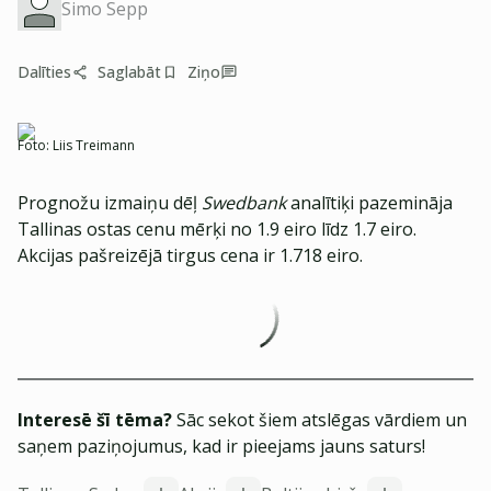
Simo Sepp
Dalīties
Saglabāt
Ziņo
Foto:
Liis Treimann
Prognožu izmaiņu dēļ
Swedbank
analītiķi pazemināja
Tallinas ostas cenu mērķi no 1.9 eiro līdz 1.7 eiro.
Akcijas pašreizējā tirgus cena ir 1.718 eiro.
Interesē šī tēma?
Sāc sekot šiem atslēgas vārdiem un
saņem paziņojumus, kad ir pieejams jauns saturs!