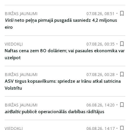
BIRŽAS JAUNUMI
07.08.26, 08:51
Virši
neto peļņa pirmajā pusgadā sasniedz 4,2 miljonus
eiro
VIEDOKĻI
07.08.26, 00:35
Naftas cena zem 80 dolāriem; vai pasaules ekonomika var
uzelpot
BIRŽAS JAUNUMI
07.08.26, 00:28
ASV tirgus kopsavilkums: spriedze ar Irānu atkal satricina
Volstrītu
BIRŽAS JAUNUMI
06.08.26, 14:20
airBaltic
publicē operacionālās darbības rādītājus
VIEDOKĻI
06.08.26, 14:17