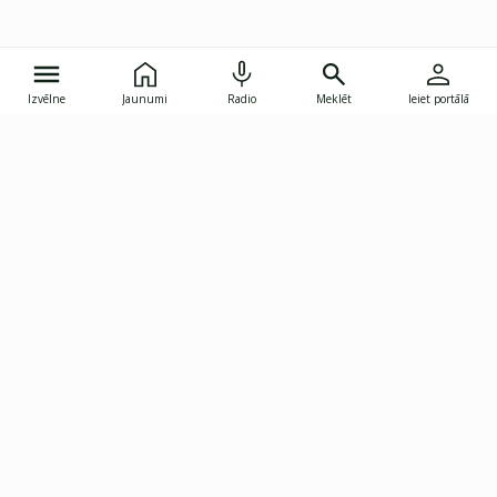
Izvēlne
Jaunumi
Radio
Meklēt
Ieiet portālā
Gunāra Astras iela 8B, Rīga, LV-1082
janis.skupelis@investoruklubs.lv
Abonē
Abonē jaunumus
Reklāma
Publikāciju lietošanas
Vispārējie noteikumi
tiesības
Privātuma politika
Pārtraukt abonēšanu