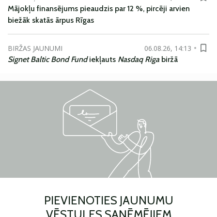
Mājokļu finansējums pieaudzis par 12 %, pircēji arvien
biežāk skatās ārpus Rīgas
BIRŽAS JAUNUMI
06.08.26, 14:13
Signet Baltic Bond Fund
iekļauts
Nasdaq Riga
biržā
PIEVIENOTIES JAUNUMU
VĒSTULES SAŅĒMĒJIEM