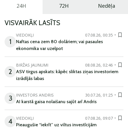
24H
72H
Nedēļa
VISVAIRĀK LASĪTS
VIEDOKĻI
07.08.26, 00:35
1
Naftas cena zem 80 dolāriem; vai pasaules
ekonomika var uzelpot
BIRŽAS JAUNUMI
08.08.26, 02:46
2
ASV tirgus apskats: kāpēc sliktas ziņas investoriem
izrādījās labas
INVESTORS ANDRIS
30.07.26, 01:25
3
AI karstā gaisa nolaišanu sajūt arī Andris
VIEDOKĻI
07.08.26, 09:07
4
Pieaugušie “iekrīt” uz viltus investīcijām