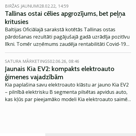
BIRŽAS JAUNUMI
28.02.22, 14:59
Tallinas ostai cēlies apgrozījums, bet peļņa
kritusies
Baltijas Oficiālajā sarakstā kotētās Tallinas ostas
pārdošanas rezultāti pagājušajā gadā uzrādīja pozitīvu
līkni. Tomēr uzņēmums zaudēja rentabilitāti Covid-19
krīzes izraisītās pasažieru skaita samazināšanās dēļ.
Tāpat uzņēmumu ietekmēja straujais enerģijas cenu
SATURA MĀRKETINGS
02.06.26, 08:46
kāpums un augstākas pamatlīdzekļu remonta
Jaunais Kia EV2: kompakts elektroauto
izmaksas.
ģimenes vajadzībām
Kia paplašina savu elektroauto klāstu ar jauno Kia EV2
– pilnībā elektrisku B segmenta pilsētas apvidus auto,
kas kļūs par pieejamāko modeli Kia elektroauto saimē
Eiropā. Modelis izstrādāts ar mērķi piedāvāt ģimenēm
praktisku un tehnoloģiski modernu automobili
ikdienas vajadzībām.