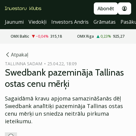
Abonēt
Jaunumi
Viedokļi
Investors Andris
Grāmatas
Pasāk
OMX Baltic
−0,04
%
315,18
OMX Riga
0,23
%
925,27
cebook
Atpakaļ
Twitter)
TALLINNA SADAM
25.04.22, 18:09
Swedbank pazemināja Tallinas
kedIn
ostas cenu mērķi
ail
Sagaidāmā kravu apjoma samazināšanās dēļ
k
Swedbank analītiķi pazemināja Tallinas ostas
cenu mērķi un sniedza neitrālu pirkuma
ieteikumu.