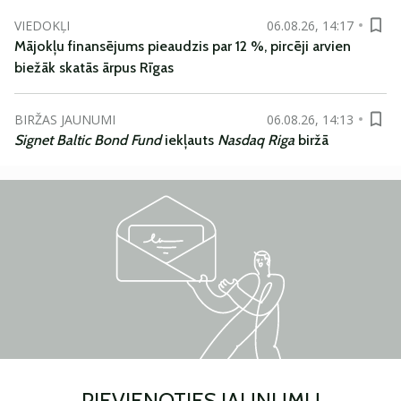
VIEDOKĻI
06.08.26, 14:17
Mājokļu finansējums pieaudzis par 12 %, pircēji arvien
biežāk skatās ārpus Rīgas
BIRŽAS JAUNUMI
06.08.26, 14:13
Signet Baltic Bond Fund
iekļauts
Nasdaq Riga
biržā
PIEVIENOTIES JAUNUMU