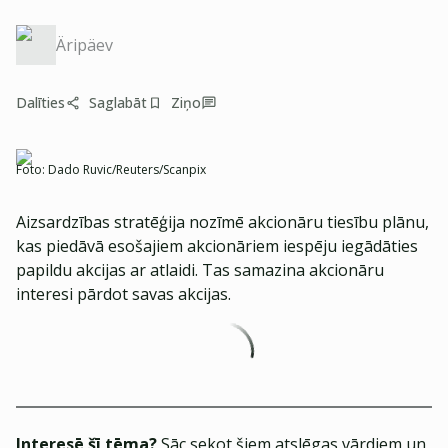
Äripäev
Dalīties
Saglabāt
Ziņo
Foto:
Dado Ruvic/Reuters/Scanpix
Aizsardzības stratēģija nozīmē akcionāru tiesību plānu,
kas piedāvā esošajiem akcionāriem iespēju iegādāties
papildu akcijas ar atlaidi. Tas samazina akcionāru
interesi pārdot savas akcijas.
Interesē šī tēma?
Sāc sekot šiem atslēgas vārdiem un