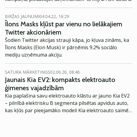
BIRŽAS JAUNUMI
04.04.22, 16:29
Īlons Masks kļūst par vienu no lielākajiem
Twitter akcionāriem
Šodien Twitter akcijas strauji kāpa, jo kļuva zināms, ka
Īlons Masks (Elon Musk) ir pārņēmis 9.2% sociālo
mediju uzņēmuma akciju.
SATURA MĀRKETINGS
02.06.26, 08:46
Jaunais Kia EV2: kompakts elektroauto
ģimenes vajadzībām
Kia paplašina savu elektroauto klāstu ar jauno Kia EV2
– pilnībā elektrisku B segmenta pilsētas apvidus auto,
kas kļūs par pieejamāko modeli Kia elektroauto saimē
Eiropā. Modelis izstrādāts ar mērķi piedāvāt ģimenēm
praktisku un tehnoloģiski modernu automobili
ikdienas vajadzībām.