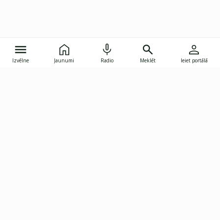
Izvēlne
Jaunumi
Radio
Meklēt
Ieiet portālā
Gunāra Astras iela 8B, Rīga, LV-1082
janis.skupelis@investoruklubs.lv
Abonē
Abonē jaunumus
Reklāma
Publikāciju lietošanas
Vispārējie noteikumi
tiesības