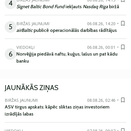
4
Signet Baltic Bond Fund
iekļauts
Nasdaq Riga
biržā
BIRŽAS JAUNUMI
06.08.26, 14:20
5
airBaltic
publicē operacionālās darbības rādītājus
VIEDOKĻI
06.08.26, 00:01
6
Norvēģija piedāvā naftu, kuģus, lašus un pat kādu
banku
JAUNĀKĀS ZIŅAS
BIRŽAS JAUNUMI
08.08.26, 02:46
ASV tirgus apskats: kāpēc sliktas ziņas investoriem
izrādījās labas
VIEDOKĻI
07.08.26, 09:07