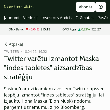
Abonēt
Jaunumi
Viedokļi
Investors Andris
Grāmatas
Pasāk
OMX Baltic
−0,04
%
315,18
OMX Riga
0,23
%
925,27
cebook
Atpakaļ
Twitter)
TWITTER
18.04.22, 16:52
Twitter varētu izmantot Maska
kedIn
"indes tabletes" aizsardzības
ail
stratēģiju
k
Saskaņā ar uzticamiem avotiem Twitter apsver
iespēju izmantot "indes tabletes" stratēģiju, lai
izjauktu Īlona Maska (Elon Musk) nodomu
pārņemt uzņēmumu, ziņo Bloomberg.