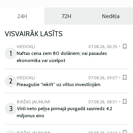
24H
72H
Nedēļa
VISVAIRĀK LASĪTS
VIEDOKĻI
07.08.26, 00:35
1
Naftas cena zem 80 dolāriem; vai pasaules
ekonomika var uzelpot
VIEDOKĻI
07.08.26, 09:07
2
Pieaugušie “iekrīt” uz viltus investīcijām
BIRŽAS JAUNUMI
07.08.26, 08:51
3
Virši
neto peļņa pirmajā pusgadā sasniedz 4,2
miljonus eiro
BIRŽAS JAUNUMI
06.08.26, 14:13