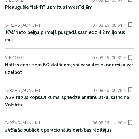
Pieaugušie “iekrīt” uz viltus investīcijām
BIRŽAS JAUNUMI
07.08.26, 08:51
Virši
neto peļņa pirmajā pusgadā sasniedz 4,2 miljonus
eiro
VIEDOKĻI
07.08.26, 00:35
Naftas cena zem 80 dolāriem; vai pasaules ekonomika var
uzelpot
BIRŽAS JAUNUMI
07.08.26, 00:28
ASV tirgus kopsavilkums: spriedze ar Irānu atkal satricina
Volstrītu
BIRŽAS JAUNUMI
06.08.26, 14:20
airBaltic
publicē operacionālās darbības rādītājus