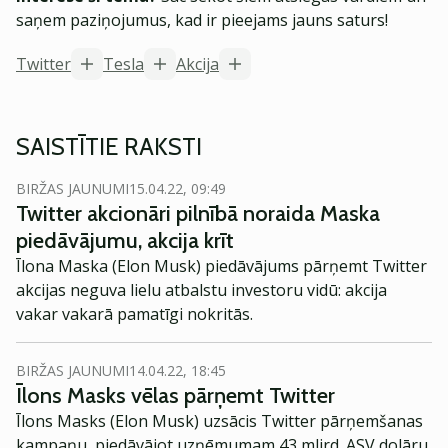
saņem paziņojumus, kad ir pieejams jauns saturs!
Twitter
Tesla
Akcija
SAISTĪTIE RAKSTI
BIRŽAS JAUNUMI
15.04.22, 09:49
Twitter akcionāri pilnībā noraida Maska
piedāvājumu, akcija krīt
Īlona Maska (Elon Musk) piedāvājums pārņemt Twitter
akcijas neguva lielu atbalstu investoru vidū: akcija
vakar vakarā pamatīgi nokritās.
BIRŽAS JAUNUMI
14.04.22, 18:45
Īlons Masks vēlas pārņemt Twitter
Īlons Masks (Elon Musk) uzsācis Twitter pārņemšanas
kampaņu, piedāvājot uzņēmumam 43 mljrd. ASV dolāru.