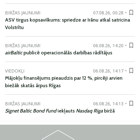
BIRŽAS JAUNUMI
07.08.26, 00:28
ASV tirgus kopsavilkums: spriedze ar Irānu atkal satricina
Volstrītu
BIRŽAS JAUNUMI
06.08.26, 14:20
airBaltic
publicē operacionālās darbības rādītājus
VIEDOKĻI
06.08.26, 14:17
Mājokļu finansējums pieaudzis par 12 %, pircēji arvien
biežāk skatās ārpus Rīgas
BIRŽAS JAUNUMI
06.08.26, 14:13
Signet Baltic Bond Fund
iekļauts
Nasdaq Riga
biržā