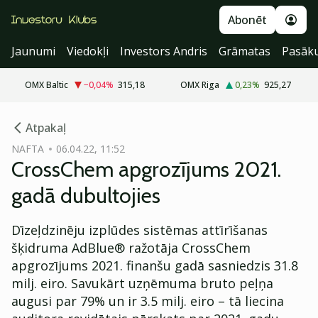
Abonēt
Jaunumi
Viedokļi
Investors Andris
Grāmatas
Pasāk
OMX Baltic
−0,04
%
315,18
OMX Riga
0,23
%
925,27
cebook
Atpakaļ
Twitter)
NAFTA
06.04.22, 11:52
CrossChem apgrozījums 2021.
kedIn
gadā dubultojies
ail
Dīzeļdzinēju izplūdes sistēmas attīrīšanas
k
šķidruma AdBlue® ražotāja CrossChem
apgrozījums 2021. finanšu gadā sasniedzis 31.8
milj. eiro. Savukārt uzņēmuma bruto peļņa
augusi par 79% un ir 3.5 milj. eiro – tā liecina