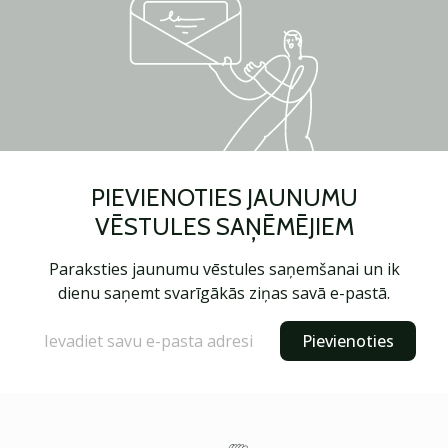
PIEVIENOTIES JAUNUMU
VĒSTULES SAŅĒMĒJIEM
Paraksties jaunumu vēstules saņemšanai un ik
dienu saņemt svarīgākās ziņas savā e-pastā.
Pievienoties