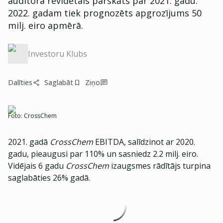
auditora revidētais pārskats par 2021. gadu.
2022. gadam tiek prognozēts apgrozījums 50
milj. eiro apmērā.
Investoru Klubs
Dalīties
Saglabāt
Ziņo
Foto:
CrossChem
2021. gadā
CrossChem
EBITDA, salīdzinot ar 2020.
gadu, pieaugusi par 110% un sasniedz 2.2 milj. eiro.
Vidējais 6 gadu
CrossChem
izaugsmes rādītājs turpina
saglabāties 26% gadā.