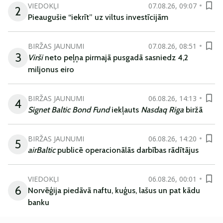
VIEDOKĻI
07.08.26, 09:07
2
Pieaugušie “iekrīt” uz viltus investīcijām
BIRŽAS JAUNUMI
07.08.26, 08:51
3
Virši
neto peļņa pirmajā pusgadā sasniedz 4,2
miljonus eiro
BIRŽAS JAUNUMI
06.08.26, 14:13
4
Signet Baltic Bond Fund
iekļauts
Nasdaq Riga
biržā
BIRŽAS JAUNUMI
06.08.26, 14:20
5
airBaltic
publicē operacionālās darbības rādītājus
VIEDOKĻI
06.08.26, 00:01
6
Norvēģija piedāvā naftu, kuģus, lašus un pat kādu
banku