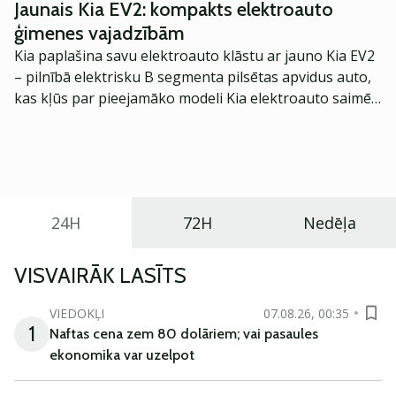
Jaunais Kia EV2: kompakts elektroauto
ģimenes vajadzībām
Kia paplašina savu elektroauto klāstu ar jauno Kia EV2
– pilnībā elektrisku B segmenta pilsētas apvidus auto,
kas kļūs par pieejamāko modeli Kia elektroauto saimē
Eiropā. Modelis izstrādāts ar mērķi piedāvāt ģimenēm
praktisku un tehnoloģiski modernu automobili
ikdienas vajadzībām.
24H
72H
Nedēļa
VISVAIRĀK LASĪTS
VIEDOKĻI
07.08.26, 00:35
1
Naftas cena zem 80 dolāriem; vai pasaules
ekonomika var uzelpot