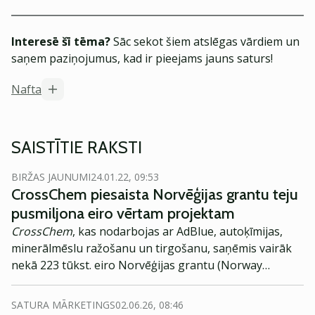
Interesē šī tēma?
Sāc sekot šiem atslēgas vārdiem un
saņem paziņojumus, kad ir pieejams jauns saturs!
Nafta
SAISTĪTIE RAKSTI
BIRŽAS JAUNUMI
24.01.22, 09:53
CrossChem piesaista Norvēģijas grantu teju
pusmiljona eiro vērtam projektam
CrossChem
, kas nodarbojas ar AdBlue, autoķīmijas,
minerālmēslu ražošanu un tirgošanu, saņēmis vairāk
nekā 223 tūkst. eiro Norvēģijas grantu (Norway
Grants) programmā "Bizness un Inovācijas", kas ļaus
ieviest ražošanā jauno produktu AdBlue® EVO.
SATURA MĀRKETINGS
02.06.26, 08:46