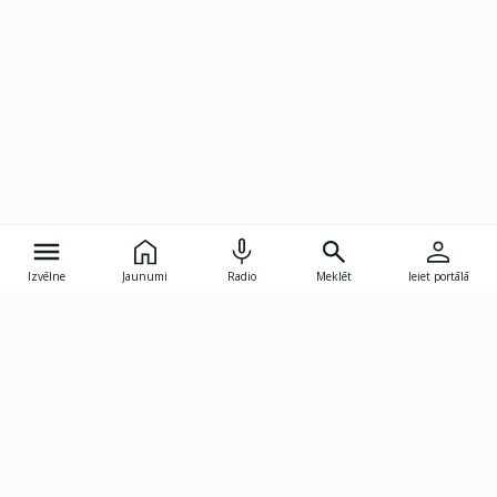
Izvēlne
Jaunumi
Radio
Meklēt
Ieiet portālā
Gunāra Astras iela 8B, Rīga, LV-1082
janis.skupelis@investoruklubs.lv