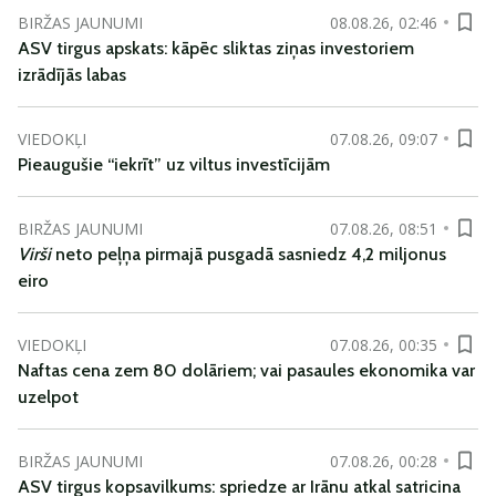
BIRŽAS JAUNUMI
08.08.26, 02:46
ASV tirgus apskats: kāpēc sliktas ziņas investoriem
izrādījās labas
VIEDOKĻI
07.08.26, 09:07
Pieaugušie “iekrīt” uz viltus investīcijām
BIRŽAS JAUNUMI
07.08.26, 08:51
Virši
neto peļņa pirmajā pusgadā sasniedz 4,2 miljonus
eiro
VIEDOKĻI
07.08.26, 00:35
Naftas cena zem 80 dolāriem; vai pasaules ekonomika var
uzelpot
BIRŽAS JAUNUMI
07.08.26, 00:28
ASV tirgus kopsavilkums: spriedze ar Irānu atkal satricina