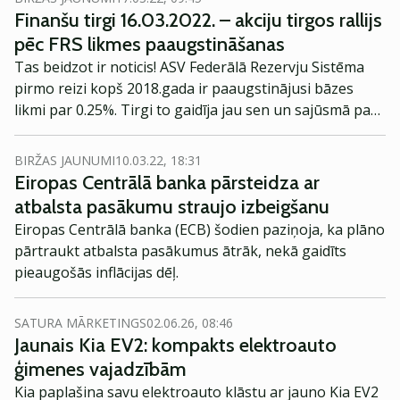
Finanšu tirgi 16.03.2022. – akciju tirgos rallijs
pēc FRS likmes paaugstināšanas
Tas beidzot ir noticis! ASV Federālā Rezervju Sistēma
pirmo reizi kopš 2018.gada ir paaugstinājusi bāzes
likmi par 0.25%. Tirgi to gaidīja jau sen un sajūsmā par
lieku pārsteigumu neesamību kāpa augstāk.
BIRŽAS JAUNUMI
10.03.22, 18:31
Eiropas Centrālā banka pārsteidza ar
atbalsta pasākumu straujo izbeigšanu
Eiropas Centrālā banka (ECB) šodien paziņoja, ka plāno
pārtraukt atbalsta pasākumus ātrāk, nekā gaidīts
pieaugošās inflācijas dēļ.
SATURA MĀRKETINGS
02.06.26, 08:46
Jaunais Kia EV2: kompakts elektroauto
ģimenes vajadzībām
Kia paplašina savu elektroauto klāstu ar jauno Kia EV2