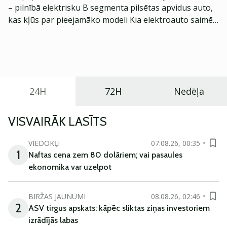
– pilnībā elektrisku B segmenta pilsētas apvidus auto,
kas kļūs par pieejamāko modeli Kia elektroauto saimē
Eiropā. Modelis izstrādāts ar mērķi piedāvāt ģimenēm
praktisku un tehnoloģiski modernu automobili
ikdienas vajadzībām.
24H
72H
Nedēļa
VISVAIRĀK LASĪTS
VIEDOKĻI
07.08.26, 00:35
1
Naftas cena zem 80 dolāriem; vai pasaules
ekonomika var uzelpot
BIRŽAS JAUNUMI
08.08.26, 02:46
2
ASV tirgus apskats: kāpēc sliktas ziņas investoriem
izrādījās labas