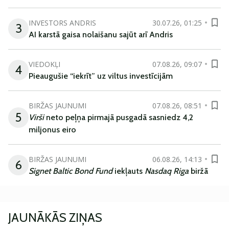
INVESTORS ANDRIS
30.07.26, 01:25
3
AI karstā gaisa nolaišanu sajūt arī Andris
VIEDOKĻI
07.08.26, 09:07
4
Pieaugušie “iekrīt” uz viltus investīcijām
BIRŽAS JAUNUMI
07.08.26, 08:51
5
Virši
neto peļņa pirmajā pusgadā sasniedz 4,2
miljonus eiro
BIRŽAS JAUNUMI
06.08.26, 14:13
6
Signet Baltic Bond Fund
iekļauts
Nasdaq Riga
biržā
JAUNĀKĀS ZIŅAS