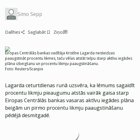
Simo Sepp
Dalīties
Saglabāt
Ziņo
Eiropas Centrālās bankas vadītāja Kristīne Lagarda nesteidzas
paaugstināt procentu likmes, taču vēlas atstāt telpu starp aktīvu iegādes
plāna izbeigšanu un procentu likmju paaugstināšanu.
Foto:
Reuters/Scanpix
Lagarda ceturtdienas runā uzsvēra, ka lēmums sagaidīt
procentu likmju pieaugumu atstās vairāk gaisa starp
Eiropas Centrālās bankas vasaras aktīvu iegādes plāna
beigām un pirmo procentu likmju paaugstināšanu
pēdējā desmitgadē.