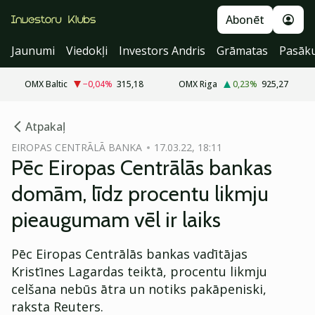
Abonēt
Jaunumi
Viedokļi
Investors Andris
Grāmatas
Pasāk
OMX Baltic
−0,04
%
315,18
OMX Riga
0,23
%
925,27
cebook
Atpakaļ
Twitter)
EIROPAS CENTRĀLĀ BANKA
17.03.22, 18:11
Pēc Eiropas Centrālās bankas
kedIn
domām, līdz procentu likmju
ail
pieaugumam vēl ir laiks
k
Pēc Eiropas Centrālās bankas vadītājas
Kristīnes Lagardas teiktā, procentu likmju
celšana nebūs ātra un notiks pakāpeniski,
raksta Reuters.