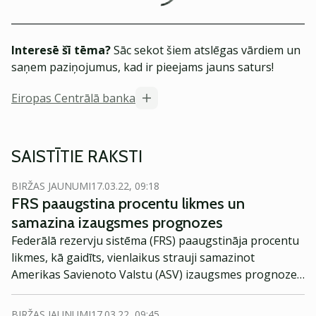
Interesē šī tēma?
Sāc sekot šiem atslēgas vārdiem un
saņem paziņojumus, kad ir pieejams jauns saturs!
Eiropas Centrālā banka
SAISTĪTIE RAKSTI
BIRŽAS JAUNUMI
17.03.22, 09:18
FRS paaugstina procentu likmes un
samazina izaugsmes prognozes
Federālā rezervju sistēma (FRS) paaugstināja procentu
likmes, kā gaidīts, vienlaikus strauji samazinot
Amerikas Savienoto Valstu (ASV) izaugsmes prognozes.
Centrālā banka tuvākajos gados nesasniegs inflācijas
mērķi.
BIRŽAS JAUNUMI
17.03.22, 09:45