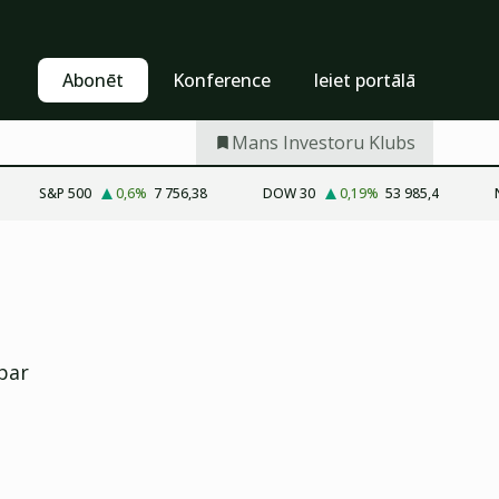
Pašapkalpošanās
Abonēt
Abonēt
Konference
Ieiet portālā
Mans Investoru Klubs
S&P 500
0,6
%
7 756,38
DOW 30
0,19
%
53 985,4
 par