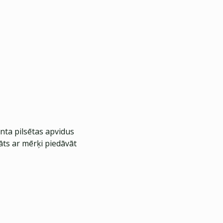
nta pilsētas apvidus
āts ar mērķi piedāvāt