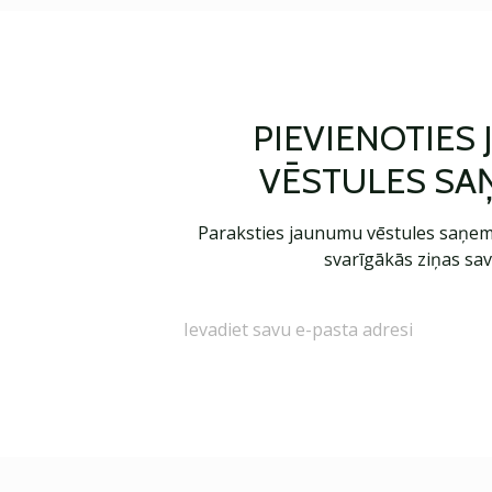
PIEVIENOTIES
VĒSTULES SA
Paraksties jaunumu vēstules saņem
svarīgākās ziņas sav