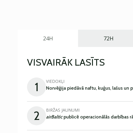
24H
72H
VISVAIRĀK LASĪTS
VIEDOKĻI
1
Norvēģija piedāvā naftu, kuģus, lašus un 
BIRŽAS JAUNUMI
2
airBaltic
publicē operacionālās darbības rā