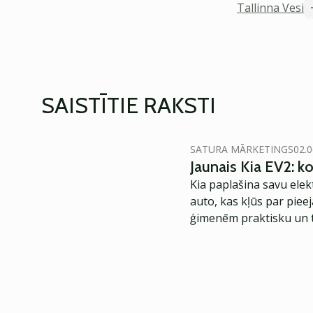
Tallinna Vesi
SAISTĪTIE RAKSTI
SATURA MĀRKETINGS
02.0
Jaunais Kia EV2: 
Kia paplašina savu elek
auto, kas kļūs par piee
ģimenēm praktisku un t