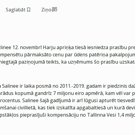
Saglabāt
Ziņo
nee 12. novembrī Harju apriņķa tiesā iesniedza prasību pre
 kompensētu pārmaksāto cenu par ūdens patēriņa pakalpojum
esniegtajā paziņojumā teikts, ka uzņēmums šo prasību uzskat
a Salinee ir laika posmā no 2011.-2019. gadam ir piedzinis d
dus kopumā gandrīz 7 miljonu eiro apmērā, kam vēl var p
centus. Salinee šajā gadījumā ir arī lūgusi apturēt tiesvedī
anai civillietā, kas tiek izskatīta apgabaltiesā un kurā de
stākļos pieprasījuši kompensāciju no Tallinna Vesi 1,4 milj