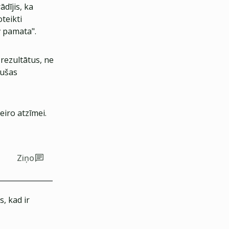
dījis, ka
teikti
v pamata".
ezultātus, ne
kušas
eiro atzīmei.
Ziņo
, kad ir