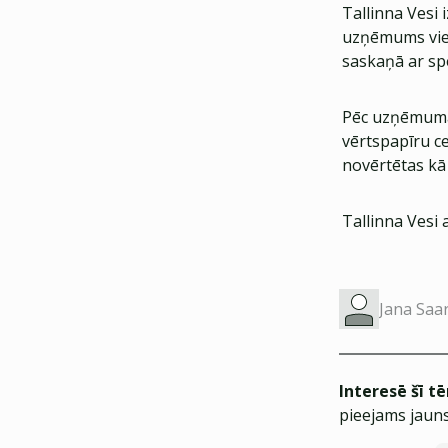
Tallinna Vesi 
uzņēmums vienm
saskaņā ar sp
Pēc uzņēmuma 
vērtspapīru ce
novērtētas kā
Tallinna Vesi 
Jana Saa
Interesē šī t
pieejams jauns