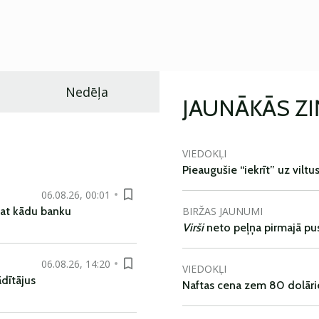
Nedēļa
JAUNĀKĀS Z
VIEDOKĻI
Pieaugušie “iekrīt” uz viltu
06.08.26, 00:01
BIRŽAS JAUNUMI
pat kādu banku
Virši
neto peļņa pirmajā pu
06.08.26, 14:20
VIEDOKĻI
dītājus
Naftas cena zem 80 dolāri