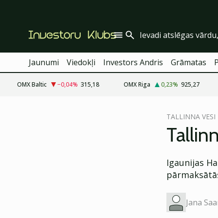
Jaunumi
Viedokļi
Investors Andris
Grāmatas
OMX Baltic
−0,04
%
315,18
OMX Riga
0,23
%
925,27
cebook
cebook
TALLINNA VESI
Twitter)
Twitter)
Tallin
kedIn
kedIn
Igaunijas Ha
ail
ail
pārmaksātās
k
k
Jana Saa