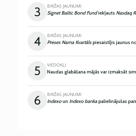
BIRŽAS JAUNUMI
3
Signet Baltic Bond Fund
iekļauts
Nasdaq R
BIRŽAS JAUNUMI
4
Preses Nama Kvartāls
piesaistījis jaunus 
VIEDOKĻI
5
Naudas glabāšana mājās var izmaksāt sim
BIRŽAS JAUNUMI
6
Indexo
un
Indexo banka
palielinājušas pa