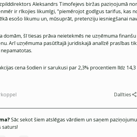
izpilddirektors Aleksandrs Timofejevs biržas paziņojumā norā
ēr ir rīkojies likumīgi, "piemērojot godīgus tarifus, kas no
ēkā esošo likumu un, mūsuprāt, pretenziju iesniegšanai na
domām, šī tiesas prāva neietekmēs ne uzņēmuma finanšu r
nu. Arī uzņēmuma pasūtītajā juridiskajā analīzē prasības ti
 nepamatotas.
akcijas cena šodien ir sarukusi par 2,3% procentiem līdz 14,3 
rkoppel
Dalīties
ēma?
Sāc sekot šiem atslēgas vārdiem un saņem paziņojumus
 saturs!