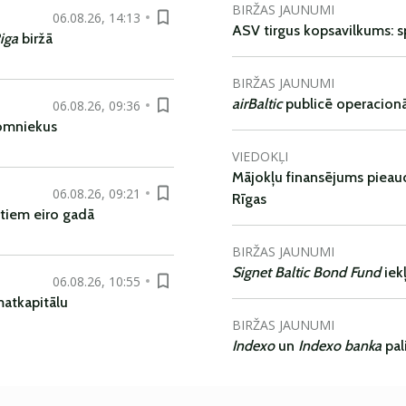
BIRŽAS JAUNUMI
06.08.26, 14:13
ASV tirgus kopsavilkums: spr
iga
biržā
BIRŽAS JAUNUMI
airBaltic
publicē operacionāl
06.08.26, 09:36
nomniekus
VIEDOKĻI
Mājokļu finansējums pieaudz
06.08.26, 09:21
Rīgas
tiem eiro gadā
BIRŽAS JAUNUMI
Signet Baltic Bond Fund
iek
06.08.26, 10:55
matkapitālu
BIRŽAS JAUNUMI
Indexo
un
Indexo banka
pal