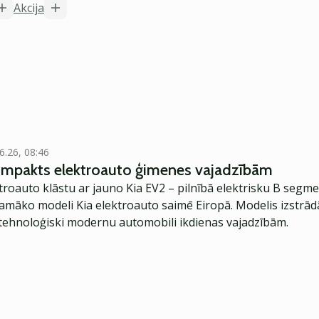
Akcija
6.26, 08:46
kompakts elektroauto ģimenes vajadzībām
troauto klāstu ar jauno Kia EV2 – pilnībā elektrisku B segme
jamāko modeli Kia elektroauto saimē Eiropā. Modelis izstrād
ehnoloģiski modernu automobili ikdienas vajadzībām.