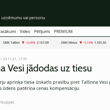
Pasākumi
Video
Pētījums
PREMIUM
OMX Tallinn
−0,06
%
2 157,09
OMX Vilnius
−0,16
%
1 501,55
23.11.21, 17:35
na Vesi jādodas uz tiesu
rju apriņķa tiesa izskatīs prasību pret Tallinna Vesi
 ūdens patēriņa cenas kompensāciju.
rkoppel