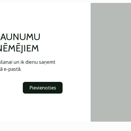
 JAUNUMU
ŅĒMĒJIEM
šanai un ik dienu saņemt
ā e-pastā.
Pievienoties