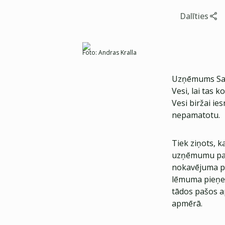
Dalīties
Foto:
Andras Kralla
Uzņēmums Sali
Vesi, lai tas
Vesi biržai i
nepamatotu.
Tiek ziņots, k
uzņēmumu parā
nokavējuma pro
lēmuma pieņemš
tādos pašos ap
apmērā.