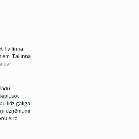
t Tallinna
iem. Tallinna
a par
ažādu
ieplusot
bu līdz galīgā
viņi uzņēmumi
onu eiro