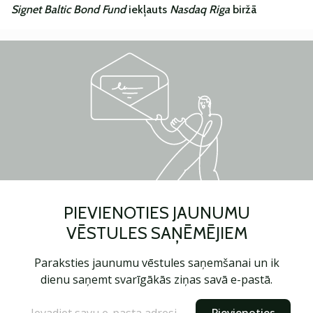
Signet Baltic Bond Fund
iekļauts
Nasdaq Riga
biržā
PIEVIENOTIES JAUNUMU
VĒSTULES SAŅĒMĒJIEM
Paraksties jaunumu vēstules saņemšanai un ik
dienu saņemt svarīgākās ziņas savā e-pastā.