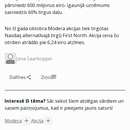
pārsniedz 600 miljonus eiro. Igaunijā uzņēmums
sasniedzis 60% tirgus daļu.
No šī gada oktobra Modera akcijas tiek tirgotas
Nasdaq alternatīvajā tirgū First North. Akcija cena šo
otrdien atrādās pie 6,24 eiro atzīmes.
Jana Saarkoppel
Dalīties
Ziņo
Interesē šī tēma?
Sāc sekot šiem atslēgas vārdiem un
saņem paziņojumus, kad ir pieejams jauns saturs!
Modera
Akcija