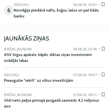
VIEDOKĻI
06.08.26, 00:01
6
Norvēģija piedāvā naftu, kuģus, lašus un pat kādu
banku
JAUNĀKĀS ZIŅAS
BIRŽAS JAUNUMI
08.08.26, 02:46
ASV tirgus apskats: kāpēc sliktas ziņas investoriem
izrādījās labas
VIEDOKĻI
07.08.26, 09:07
Pieaugušie “iekrīt” uz viltus investīcijām
BIRŽAS JAUNUMI
07.08.26, 08:51
Virši
neto peļņa pirmajā pusgadā sasniedz 4,2 miljonus
eiro