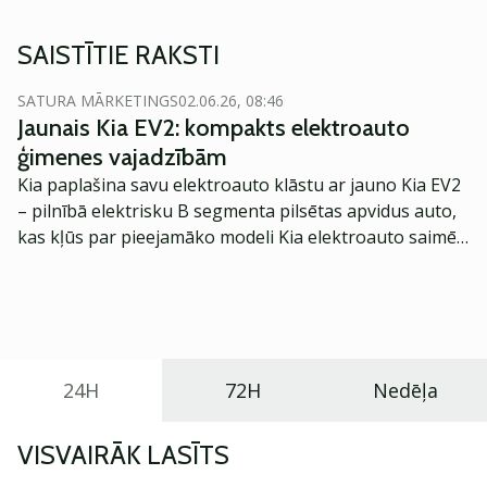
SAISTĪTIE RAKSTI
SATURA MĀRKETINGS
02.06.26, 08:46
Jaunais Kia EV2: kompakts elektroauto
ģimenes vajadzībām
Kia paplašina savu elektroauto klāstu ar jauno Kia EV2
– pilnībā elektrisku B segmenta pilsētas apvidus auto,
kas kļūs par pieejamāko modeli Kia elektroauto saimē
Eiropā. Modelis izstrādāts ar mērķi piedāvāt ģimenēm
praktisku un tehnoloģiski modernu automobili
ikdienas vajadzībām.
24H
72H
Nedēļa
VISVAIRĀK LASĪTS