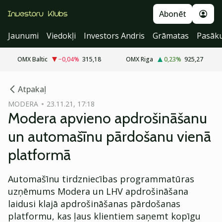
Abonēt
Jaunumi
Viedokļi
Investors Andris
Grāmatas
Pasāk
OMX Baltic
−0,04
%
315,18
OMX Riga
0,23
%
925,27
cebook
cebook
Atpakaļ
Twitter)
Twitter)
MODERA
23.11.21, 17:18
Modera apvieno apdrošināšanu
kedIn
kedIn
un automašīnu pārdošanu vienā
ail
ail
platformā
k
k
Automašīnu tirdzniecības programmatūras
uzņēmums Modera un LHV apdrošināšana
laidusi klajā apdrošināšanas pārdošanas
platformu, kas ļaus klientiem saņemt kopīgu