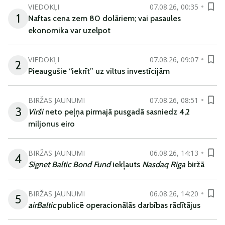
VIEDOKĻI
07.08.26, 00:35
1
Naftas cena zem 80 dolāriem; vai pasaules
ekonomika var uzelpot
VIEDOKĻI
07.08.26, 09:07
2
Pieaugušie “iekrīt” uz viltus investīcijām
BIRŽAS JAUNUMI
07.08.26, 08:51
3
Virši
neto peļņa pirmajā pusgadā sasniedz 4,2
miljonus eiro
BIRŽAS JAUNUMI
06.08.26, 14:13
4
Signet Baltic Bond Fund
iekļauts
Nasdaq Riga
biržā
BIRŽAS JAUNUMI
06.08.26, 14:20
5
airBaltic
publicē operacionālās darbības rādītājus