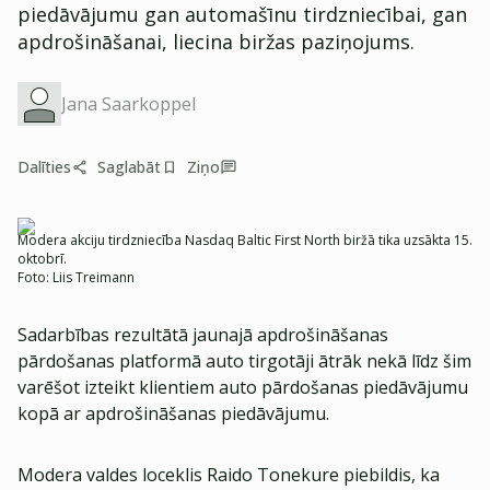
piedāvājumu gan automašīnu tirdzniecībai, gan
apdrošināšanai, liecina biržas paziņojums.
Jana Saarkoppel
Dalīties
Saglabāt
Ziņo
Modera akciju tirdzniecība Nasdaq Baltic First North biržā tika uzsākta 15.
oktobrī.
Foto:
Liis Treimann
Sadarbības rezultātā jaunajā apdrošināšanas
pārdošanas platformā auto tirgotāji ātrāk nekā līdz šim
varēšot izteikt klientiem auto pārdošanas piedāvājumu
kopā ar apdrošināšanas piedāvājumu.
Modera valdes loceklis Raido Tonekure piebildis, ka