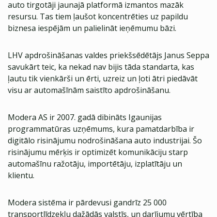
auto tirgotāji jaunajā platformā izmantos mazāk
resursu. Tas tiem ļaušot koncentrēties uz papildu
biznesa iespējām un palielināt ieņēmumu bāzi.
LHV apdrošināšanas valdes priekšsēdētājs Janus Seppa
savukārt teic, ka nekad nav bijis tāda standarta, kas
ļautu tik vienkārši un ērti, uzreiz un ļoti ātri piedāvāt
visu ar automašīnām saistīto apdrošināšanu.
Modera AS ir 2007. gadā dibināts Igaunijas
programmatūras uzņēmums, kura pamatdarbība ir
digitālo risinājumu nodrošināšana auto industrijai. Šo
risinājumu mērķis ir optimizēt komunikāciju starp
automašīnu ražotāju, importētāju, izplatītāju un
klientu.
Modera sistēma ir pārdevusi gandrīz 25 000
transportlīdzekļu dažādās valstīs, un darījumu vērtība