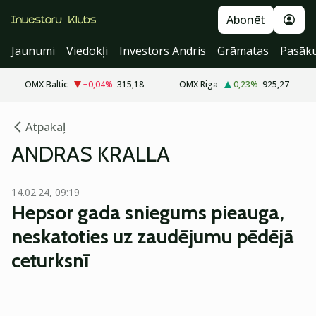
Abonēt
Jaunumi
Viedokļi
Investors Andris
Grāmatas
Pasāk
OMX Baltic
−0,04
%
315,18
OMX Riga
0,23
%
925,27
Atpakaļ
ANDRAS KRALLA
14.02.24, 09:19
Hepsor gada sniegums pieauga,
neskatoties uz zaudējumu pēdējā
ceturksnī