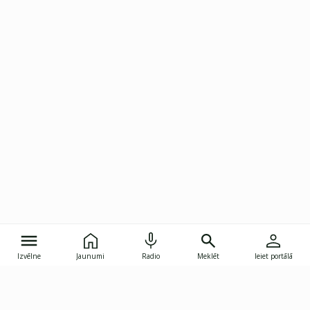
Izvēlne
Jaunumi
Radio
Meklēt
Ieiet portālā